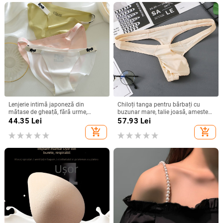
Lenjerie intimă japoneză din
Chiloți tanga pentru bărbați cu
mătase de gheață, fără urme,
buzunar mare, talie joasă, amestec
pentru femei, sexy, cu jumătate de
Ice Silk/Nylon 80–90%, respirabil și
44.35
Lei
57.93
Lei
tanga, bomboane de dud din
ușor
add_shopping_cart
add_shopping_cart
mătase, chiloți cu talie joasă între
picioare