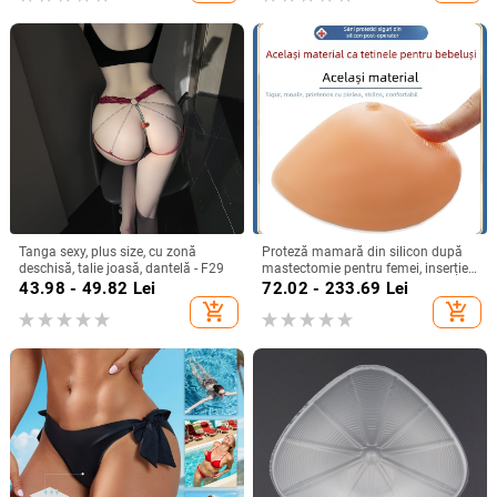
Tanga sexy, plus size, cu zonă
Proteză mamară din silicon după
deschisă, talie joasă, dantelă - F29
mastectomie pentru femei, inserție
pentru sutien
43.98 - 49.82
Lei
72.02 - 233.69
Lei
add_shopping_cart
add_shopping_cart