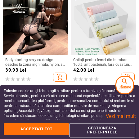
Bodystocking sexy cu design
Chiloți pentru femei din bumbac
deschis la zona inghinală, nylon, set
100%, antibacteriali, fără cusături,
de ciorapi, 80-90% nylon
talie medie, culoare solidă, fără
39.93
Lei
42.00
Lei
strângere
add_shopping_cart
add_shopping_cart
search
Căutare
Folosim cookie-uri și tehnologii similare pentru a furniza și îmbunătăți
Serviciul nostru, pentru a vă oferi cea mai bună experiență de utilizare, pentru a
menține securitatea platformei, pentru a personaliza conținutul și reclamele și
pentru a măsura eficacitatea campaniilor noastre de marketing. Alegerea
opțiunii „Acceptă tot”, vă exprimați acordul ca noi și partenerii noștri de
Vezi mai mult
încredere să stocăm cookie-uri și tehnologii similare pe dispozitivul dvs. în
scopuri publicitare și analitice. Vă puteți gestiona preferințele în orice moment
făcând clic pe „Gestionează preferințele”. Pentru mai multe informații, vă
GESTIONEAZĂ
ACCEPTAȚI TOT
rugăm să consultați
Politica noastră de confidențialitate
.
PREFERINȚELE