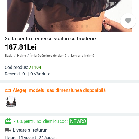
favorite
Suită pentru femei cu voaluri cu broderie
187.81
Lei
Badu
Haine
Îmbrăcăminte de damă
Lenjerie intimă
Cod produs:
71104
Recenzii:
0
|
0
Vândute
straighten
Alegeți modelul sau dimensiunea disponibilă
redeem
NEWRO
-10% pentru noi clienți cu cod:
local_shipping
Livrare și retururi
Livrare:
15 August - 22 August