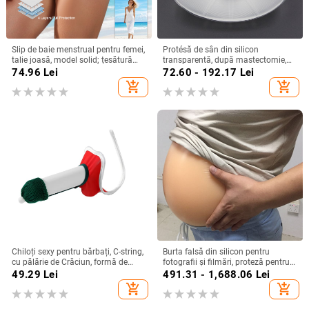
Slip de baie menstrual pentru femei,
Protésă de sân din silicon
talie joasă, model solid; țesătură
transparentă, după mastectomie,
principală nylon 85%, căptușeală
pentru înot și lenjerie
74.96
Lei
72.60 - 192.17
Lei
interioară poliester
add_shopping_cart
add_shopping_cart
Chiloți sexy pentru bărbați, C-string,
Burta falsă din silicon pentru
cu pălărie de Crăciun, formă de
fotografii și filmări, proteză pentru
inimă
sarcină, burtă de bere
49.29
Lei
491.31 - 1,688.06
Lei
add_shopping_cart
add_shopping_cart