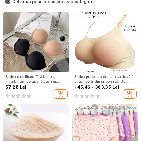
more
Cele mai populare în această categorie
Sutien din silicon fără bretele,
Sutien-protez pentru sân cu două în
invizibil, antiderapant, push-up,
unu, inserții din silicon realiste
pentru rochii de mireasă, spate
pentru cross-dressing
57.28
Lei
145.46 - 383.35
Lei
frumos
add_shopping_cart
add_shopping_cart