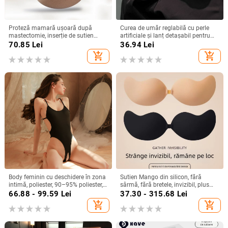
Proteză mamară ușoară după
Curea de umăr reglabilă cu perle
mastectomie, inserție de sutien
artificiale și lanț detașabil pentru
respirabilă, invizibilă sub haine
haine de exterior (ST250207)
70.85
Lei
36.94
Lei
add_shopping_cart
add_shopping_cart
Body feminin cu deschidere în zona
Sutien Mango din silicon, fără
intimă, poliester, 90–95% poliester,
sârmă, fără bretele, invizibil, plus
stil rolu: marinar/iepuraș
size, subțire, pentru rochie de
66.88 - 99.59
Lei
37.30 - 315.68
Lei
mireasă, acoperire mameloane
add_shopping_cart
add_shopping_cart