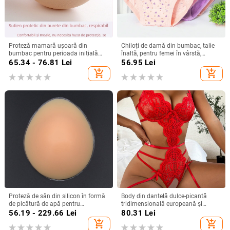
Proteză mamară ușoară din
Chiloți de damă din bumbac, talie
bumbac pentru perioada inițială
înaltă, pentru femei în vârstă,
post-mastectomie, pernă din burete
croială lejeră, mărime mare
65.34 - 76.81
Lei
56.95
Lei
lavabilă la mâna, potrivită pentru
add_shopping_cart
add_shopping_cart
înot.
Proteză de sân din silicon în formă
Body din dantelă dulce-picantă
de picătură de apă pentru
tridimensională europeană și
augmentare, recuperare și
americană nouă din fabrică 2022,
56.19 - 229.66
Lei
80.31
Lei
conturare
tentație sexy, comerț exterior,
add_shopping_cart
add_shopping_cart
lenjerie intimă, pijamale sexy