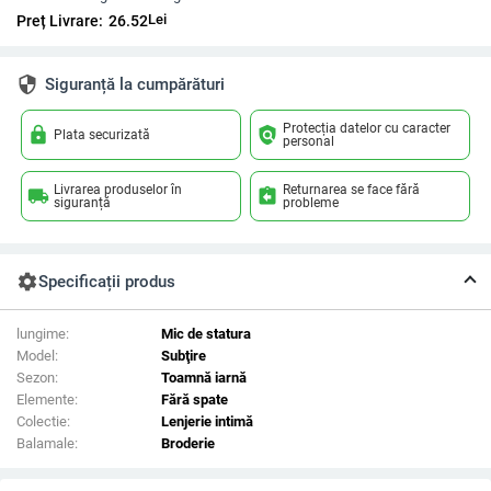
Lei
Preț Livrare:
26.52
security
Siguranță la cumpărături
Protecția datelor cu caracter
lock
policy
Plata securizată
personal
Livrarea produselor în
Returnarea se face fără
local_shipping
assignment_return
siguranță
probleme
settings
Specificații produs
lungime:
Mic de statura
Model:
Subţire
Sezon:
Toamnă iarnă
Elemente:
Fără spate
Colectie:
Lenjerie intimă
Balamale:
Broderie