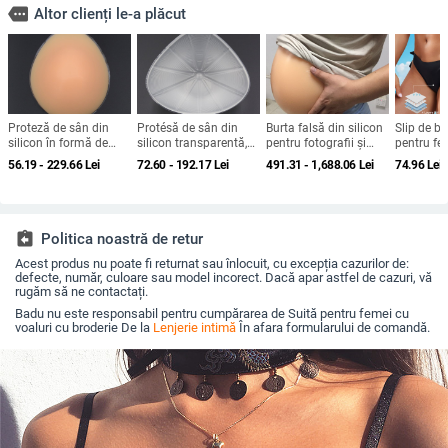
more
Altor clienți le-a plăcut
Proteză de sân din
Protésă de sân din
Burta falsă din silicon
Slip de b
silicon în formă de
silicon transparentă,
pentru fotografii și
pentru fem
picătură de apă pentru
după mastectomie,
filmări, proteză pentru
joasă, mo
56.19 - 229.66
Lei
72.60 - 192.17
Lei
491.31 - 1,688.06
Lei
74.96
Lei
augmentare,
pentru înot și lenjerie
sarcină, burtă de bere
țesătură 
recuperare și
nylon 85%
conturare
interioară
assignment_return
Politica noastră de retur
Acest produs nu poate fi returnat sau înlocuit, cu excepția cazurilor de:
defecte, număr, culoare sau model incorect. Dacă apar astfel de cazuri, vă
rugăm să ne contactați.
Badu nu este responsabil pentru cumpărarea de Suită pentru femei cu
voaluri cu broderie De la
Lenjerie intimă
În afara formularului de comandă.