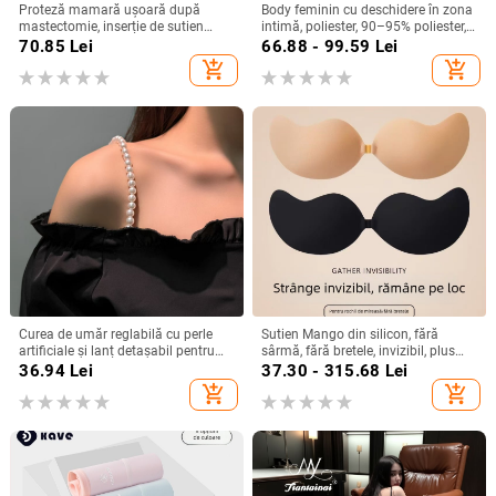
Proteză mamară ușoară după
Body feminin cu deschidere în zona
mastectomie, inserție de sutien
intimă, poliester, 90–95% poliester,
respirabilă, invizibilă sub haine
stil rolu: marinar/iepuraș
70.85
Lei
66.88 - 99.59
Lei
add_shopping_cart
add_shopping_cart
Curea de umăr reglabilă cu perle
Sutien Mango din silicon, fără
artificiale și lanț detașabil pentru
sârmă, fără bretele, invizibil, plus
haine de exterior (ST250207)
size, subțire, pentru rochie de
36.94
Lei
37.30 - 315.68
Lei
mireasă, acoperire mameloane
add_shopping_cart
add_shopping_cart