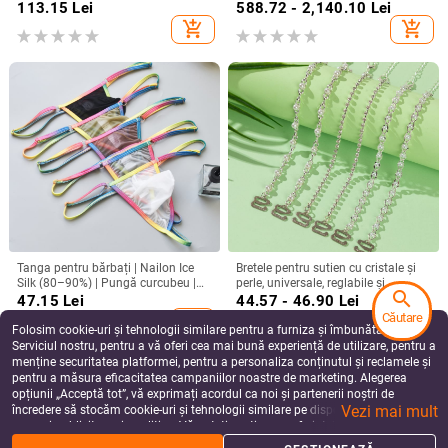
fără arcuri metalice, confortabil
pentru cosplay
113.15
Lei
588.72 - 2,140.10
Lei
add_shopping_cart
add_shopping_cart
Tanga pentru bărbați | Nailon Ice
Bretele pentru sutien cu cristale și
Silk (80–90%) | Pungă curcubeu |
perle, universale, reglabile și
search
YUTATA B918
detașabile; accesoriu anti-
47.15
Lei
44.57 - 46.90
Lei
alunecare; stil: ornament cu
Căutare
add_shopping_cart
add_shopping_cart
diamant; Material: Alt; Lansare:
Folosim cookie-uri și tehnologii similare pentru a furniza și îmbunătăți
Vara 2024
Serviciul nostru, pentru a vă oferi cea mai bună experiență de utilizare, pentru a
menține securitatea platformei, pentru a personaliza conținutul și reclamele și
pentru a măsura eficacitatea campaniilor noastre de marketing. Alegerea
opțiunii „Acceptă tot”, vă exprimați acordul ca noi și partenerii noștri de
Vezi mai mult
încredere să stocăm cookie-uri și tehnologii similare pe dispozitivul dvs. în
scopuri publicitare și analitice. Vă puteți gestiona preferințele în orice moment
făcând clic pe „Gestionează preferințele”. Pentru mai multe informații, vă