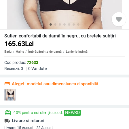
favorite
Sutien confortabil de damă în negru, cu bretele subțiri
165.63
Lei
Badu
Haine
Îmbrăcăminte de damă
Lenjerie intimă
Cod produs:
72633
Recenzii:
0
|
0
Vândute
straighten
Alegeți modelul sau dimensiunea disponibilă
redeem
NEWRO
-10% pentru noi clienți cu cod:
local_shipping
Livrare și retururi
Livrare:
15 August - 22 August