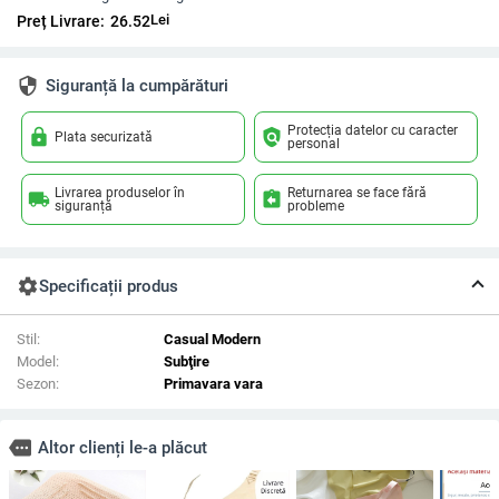
Lei
Preț Livrare:
26.52
security
Siguranță la cumpărături
Protecția datelor cu caracter
lock
policy
Plata securizată
personal
Livrarea produselor în
Returnarea se face fără
local_shipping
assignment_return
siguranță
probleme
settings
Specificații produs
Stil:
Casual Modern
Model:
Subţire
Sezon:
Primavara vara
more
Altor clienți le-a plăcut