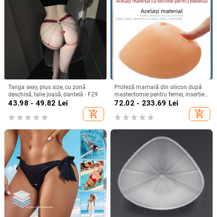
Tanga sexy, plus size, cu zonă
Proteză mamară din silicon după
deschisă, talie joasă, dantelă - F29
mastectomie pentru femei, inserție
pentru sutien
43.98 - 49.82
Lei
72.02 - 233.69
Lei
add_shopping_cart
add_shopping_cart