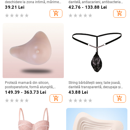
deschidere la zona intimă, mărime
dantelă, antiacarieni, antibacterian,
plus, talie joasă, respirabil
respirabil, ultra-subțiri din mătase
39.21
Lei
42.76 - 133.88
Lei
ice silk
add_shopping_cart
add_shopping_cart
Proteză mamară din silicon,
String bărbătești sexy, talie joasă,
postoperatorie, formă alungită,
dantelă transparentă, decupaje și
înaltă calitate, respirabilă
buzunar mic
149.39 - 363.73
Lei
43.88
Lei
add_shopping_cart
add_shopping_cart