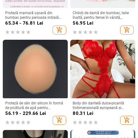
Proteză mamară ușoară din
Chiloți de damă din bumbac, talie
bumbac pentru perioada inițială
înaltă, pentru femei în vârstă,
post-mastectomie, pernă din burete
croială lejeră, mărime mare
65.34 - 76.81
Lei
56.95
Lei
lavabilă la mâna, potrivită pentru
add_shopping_cart
add_shopping_cart
înot.
Proteză de sân din silicon în formă
Body din dantelă dulce-picantă
de picătură de apă pentru
tridimensională europeană și
augmentare, recuperare și
americană nouă din fabrică 2022,
56.19 - 229.66
Lei
80.31
Lei
conturare
tentație sexy, comerț exterior,
add_shopping_cart
add_shopping_cart
lenjerie intimă, pijamale sexy