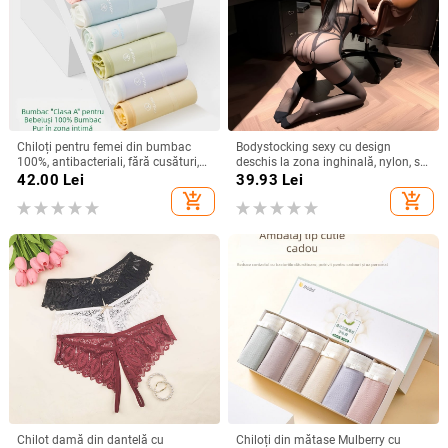
Chiloți pentru femei din bumbac
Bodystocking sexy cu design
100%, antibacteriali, fără cusături,
deschis la zona inghinală, nylon, set
talie medie, culoare solidă, fără
de ciorapi, 80-90% nylon
42.00
Lei
39.93
Lei
strângere
add_shopping_cart
add_shopping_cart
Chilot damă din dantelă cu
Chiloți din mătase Mulberry cu