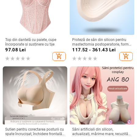
Top din dantelă cu paiete, cupe
Proteză de sân din silicon pentru
încorporate și susținere cu tije
mastectomia postoperatorie, formă
de lacrimă, design ușor cu spirală și
97.08
Lei
117.52 - 361.43
Lei
filet triunghiular
add_shopping_cart
add_shopping_cart
Sutien pentru corectarea posturii cu
Sâni artificiali din silicon,
spate încrucișat, închidere frontală,
actualizați, mărime mare, recuzită