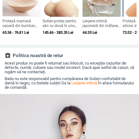
Proteză mamară
Sutien-protez pentru
Lenjerie intimă
Proteză 
ușoară din bumbac
sân cu două în unu,
japoneză din mătase
silicon d
pentru perioada
inserții din silicon
de gheață, fără urme,
mastecto
65.34 - 76.81
Lei
145.46 - 383.35
Lei
44.35
Lei
72.02 - 2
inițială post-
realiste pentru cross-
pentru femei, sexy, cu
femei, ins
mastectomie, pernă
dressing
jumătate de tanga,
sutien
din burete lavabilă la
bomboane de dud din
mâna, potrivită pentru
mătase, chiloți cu talie
înot.
joasă între picioare
assignment_return
Politica noastră de retur
Acest produs nu poate fi returnat sau înlocuit, cu excepția cazurilor de:
defecte, număr, culoare sau model incorect. Dacă apar astfel de cazuri, vă
rugăm să ne contactați.
Badu nu este responsabil pentru cumpărarea de Sutien confortabil de
damă în negru, cu bretele subțiri De la
Lenjerie intimă
În afara formularului
de comandă.