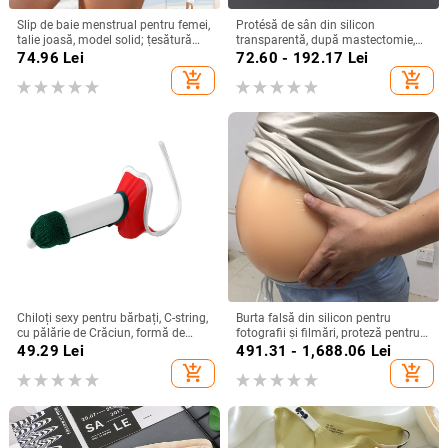
Slip de baie menstrual pentru femei,
Protésă de sân din silicon
talie joasă, model solid; țesătură
transparentă, după mastectomie,
principală nylon 85%, căptușeală
pentru înot și lenjerie
74.96
Lei
72.60 - 192.17
Lei
interioară poliester
add_shopping_cart
add_shopping_cart
Chiloți sexy pentru bărbați, C-string,
Burta falsă din silicon pentru
cu pălărie de Crăciun, formă de
fotografii și filmări, proteză pentru
inimă
sarcină, burtă de bere
49.29
Lei
491.31 - 1,688.06
Lei
add_shopping_cart
add_shopping_cart