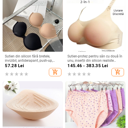
Sutien din silicon fără bretele,
Sutien-protez pentru sân cu două în
invizibil, antiderapant, push-up,
unu, inserții din silicon realiste
pentru rochii de mireasă, spate
pentru cross-dressing
57.28
Lei
145.46 - 383.35
Lei
frumos
add_shopping_cart
add_shopping_cart