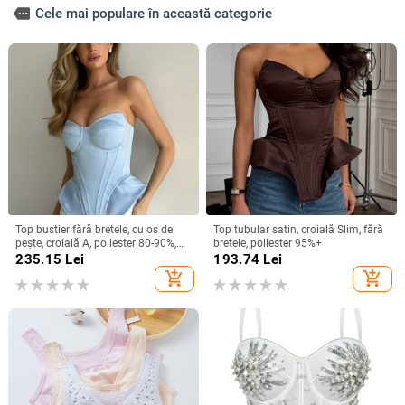
more
Cele mai populare în această categorie
Top bustier fără bretele, cu os de
Top tubular satin, croială Slim, fără
pește, croială A, poliester 80-90%,
bretele, poliester 95%+
vară 2025
235.15
Lei
193.74
Lei
add_shopping_cart
add_shopping_cart