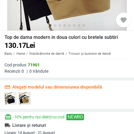
favorite
Top de dama modern in doua culori cu bretele subtiri
130.17
Lei
Badu
Haine
Îmbrăcăminte de damă
Tricouri și bustiere de damă
Cod produs:
71901
Recenzii:
0
|
0
Vândute
straighten
Alegeți modelul sau dimensiunea disponibilă
redeem
NEWRO
-10% pentru noi clienți cu cod:
local_shipping
Livrare și retururi
Livrare:
14 August - 21 August