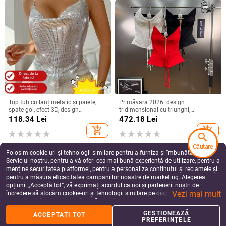
Top tub cu lanț metalic și paiete,
Primăvara 2026: design
spate gol, efect 3D, design
tridimensional cu triunghi,
neregulat, bretele halter detașabile
patchwork perforat, șnur la talie, top
118.34
Lei
472.18
Lei
fără bretele, stil chic de nișă
add_shopping_cart
add_shopping_cart
search
Căutare
Folosim cookie-uri și tehnologii similare pentru a furniza și îmbunătăți
Serviciul nostru, pentru a vă oferi cea mai bună experiență de utilizare, pentru a
menține securitatea platformei, pentru a personaliza conținutul și reclamele și
pentru a măsura eficacitatea campaniilor noastre de marketing. Alegerea
opțiunii „Acceptă tot”, vă exprimați acordul ca noi și partenerii noștri de
Vezi mai mult
încredere să stocăm cookie-uri și tehnologii similare pe dispozitivul dvs. în
scopuri publicitare și analitice. Vă puteți gestiona preferințele în orice moment
făcând clic pe „Gestionează preferințele”. Pentru mai multe informații, vă
GESTIONEAZĂ
ACCEPTAȚI TOT
rugăm să consultați
Politica noastră de confidențialitate
.
PREFERINȚELE