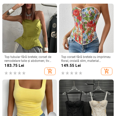
Top tubular fără bretele; corset de
Top corset fără bretele cu imprimeu
remodelare talie și abdomen; tiv
floral, croială slim, material
curbat; material satinat, poliester
poliester, spandex <30%
183.75
Lei
149.55
Lei
70–80% și spandex sub 30%;
add_shopping_cart
add_shopping_cart
microelasticitate