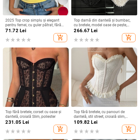
2025 Top crop simplu și elegant
Top damă din dantelă și bumbac,
pentru femei, cu guler pătrat, fără
cu bretele, model oase de pește,
mâneci, cu model european și
croială Slim, lungime scurtă
71.72
Lei
266.67
Lei
american, transfrontalier
add_shopping_cart
add_shopping_cart
Top fără bretele, corset cu oase și
Top fără bretele, cu panouri de
dantelă, croială Slim, poliester
dantelă, stil street, croială slim,
lungime scurtă 40–50 cm, model
231.05
Lei
109.82
Lei
floral, material: spandex 90–95% cu
add_shopping_cart
add_shopping_cart
poliester sub 30%