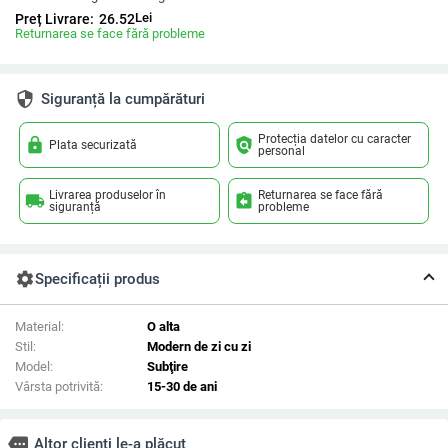
Lei
Preț Livrare:
26.52
Returnarea se face fără probleme
security
Siguranță la cumpărături
Protecția datelor cu caracter
lock
policy
Plata securizată
personal
Livrarea produselor în
Returnarea se face fără
local_shipping
assignment_return
siguranță
probleme
settings
Specificații produs
Material:
O alta
Stil:
Modern de zi cu zi
Model:
Subţire
Vârsta potrivită:
15-30 de ani
more
Altor clienți le-a plăcut