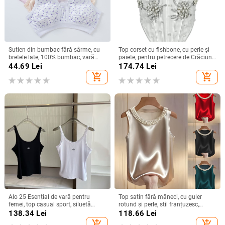
Sutien din bumbac fără sârme, cu
Top corset cu fishbone, cu perle și
bretele late, 100% bumbac, vară
paiete, pentru petrecere de Crăciun
2024, stil minimalist de bază
și Anul Nou
44.69
Lei
174.74
Lei
add_shopping_cart
add_shopping_cart
Alo 25 Esențial de vară pentru
Top satin fără mâneci, cu guler
femei, top casual sport, siluetă
rotund și perle, stil franțuzesc,
elegantă, versatil
primăvară-vară
138.34
Lei
118.66
Lei
add_shopping_cart
add_shopping_cart