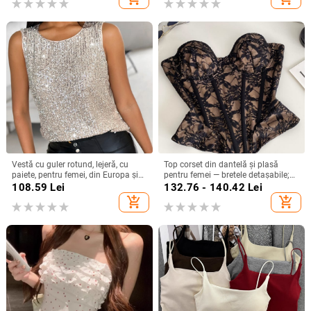
Vestă cu guler rotund, lejeră, cu
Top corset din dantelă și plasă
paiete, pentru femei, din Europa și
pentru femei — bretele detașabile;
America, Amazon Ebay, 2025, în
versiune în formă A; primăvara
108.59
Lei
132.76 - 140.42
Lei
stoc, pentru naveta transfrontalieră
2025; pentru femei adulte; stil
add_shopping_cart
add_shopping_cart
elegant pentru mers la muncă