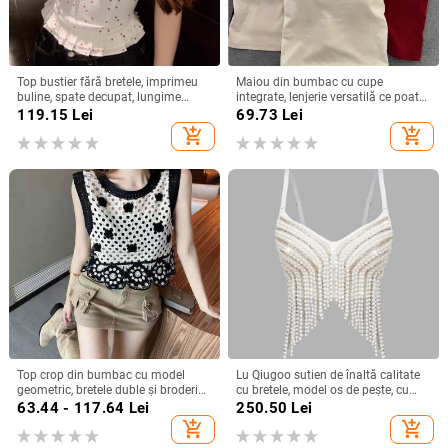
Top bustier fără bretele, imprimeu
Maiou din bumbac cu cupe
buline, spate decupat, lungime
integrate, lenjerie versatilă ce poate
scurtă, poliester
fi purtată ca îmbrăcăminte de
119.15
Lei
69.73
Lei
exterior
add_shopping_cart
add_shopping_cart
Top crop din bumbac cu model
Lu Qiugoo sutien de înaltă calitate
geometric, bretele duble și broderie
cu bretele, model os de pește, cu
decupată
mărgele grele, stil sexy, vestă cu
63.44 - 117.64
Lei
250.50
Lei
diamante, Db1728
add_shopping_cart
add_shopping_cart