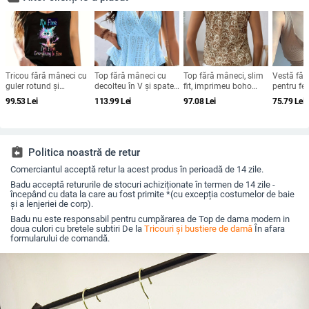
Tricou fără mâneci cu
Top fără mâneci cu
Top fără mâneci, slim
Vestă făr
guler rotund și
decolteu în V și spate
fit, imprimeu boho
pentru fem
imprimeu | Oka Basha
decupat, cu dantelă și
etnic, poliester, vară
- croială 
99.53
Lei
113.99
Lei
97.08
Lei
75.79
Lei
PL713 | Poliester,
halter (Material:
2025
poliester
conținut 90–95%
poliester; Lungime:
poliester,
poliester | Primăvara
regulată 50–65 cm;
demontab
2025
Stil: cu șnur; Curele:
duble; Elasticitate:
assignment_return
Politica noastră de retur
ușor)
Comerciantul acceptă retur la acest produs în perioadă de 14 zile.
Badu acceptă retururile de stocuri achiziționate în termen de 14 zile -
începând cu data la care au fost primite *(cu excepția costumelor de baie
și a lenjeriei de corp).
Badu nu este responsabil pentru cumpărarea de Top de dama modern in
doua culori cu bretele subtiri De la
Tricouri și bustiere de damă
În afara
formularului de comandă.