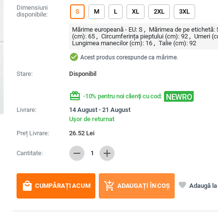
Dimensiuni
S
M
L
XL
2XL
3XL
disponibile:
Mărime europeană - EU:
S
Mărimea de pe etichetă:
(cm):
65
Circumferința pieptului (cm):
92
Umeri (c
Lungimea manecilor (cm):
16
Talie (cm):
92
check_circle
Acest produs corespunde ca mărime.
Stare:
Disponibil
redeem
NEWRO
-10% pentru noi clienți cu cod:
Livrare:
14 August - 21 August
Ușor de returnat
Preț Livrare:
26.52
Lei
remove
add
Cantitate:
1
local_mall
add_shopping_cart
favorite
Adaugă la 
CUMPĂRAȚI ACUM
ADAUGAȚI ÎN COȘ