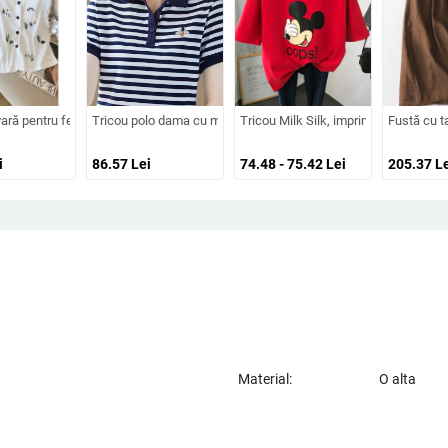
i, imprimeu floral, croială lejeră, guler rotund, din bumbac-poliester
ă scurtă, din mătase, cu guler rotund și organza, cu bază de satin și acid aceti
vară pentru femei, mărime plus, din in și bumbac, cu mâneci bufante și cardigan
Tricou polo dama cu mâneci scurte, vară 2023, croială lejeră, m
Tricou Milk Silk, imprimeu cu desene 
Fustă cu t
i
86.57
Lei
74.48 - 75.42
Lei
205.37
Le
Material:
O alta