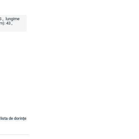
S
lungime
m):
43
lista de dorințe