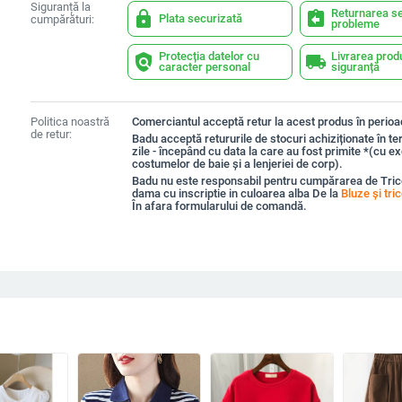
Siguranță la
Returnarea se
lock
assignment_return
Plata securizată
cumpărături:
probleme
Protecția datelor cu
Livrarea prod
policy
local_shipping
caracter personal
siguranță
Politica noastră
Comerciantul acceptă retur la acest produs în perioad
de retur:
Badu acceptă retururile de stocuri achiziționate în t
zile - începând cu data la care au fost primite *(cu e
costumelor de baie și a lenjeriei de corp).
Badu nu este responsabil pentru cumpărarea de Tric
dama cu inscriptie in culoarea alba De la
Bluze și tri
În afara formularului de comandă.