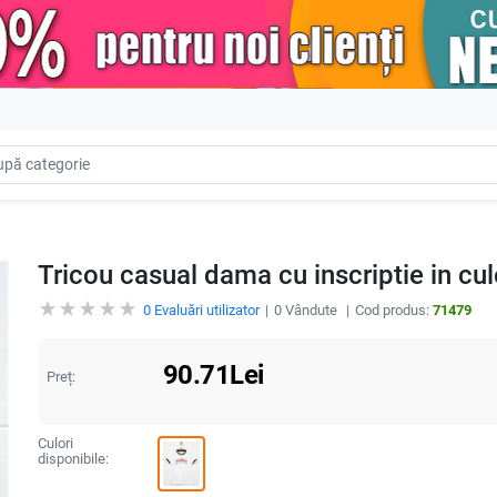
Tricou casual dama cu inscriptie in cu
0
Evaluări utilizator
0
Vândute
Cod produs:
71479
90.71
Lei
Preț:
Culori
disponibile: