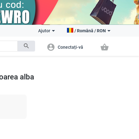
Ajutor
/
Română
/
RON
search
account_circle
shopping_basket
Conectați-vă
loarea alba