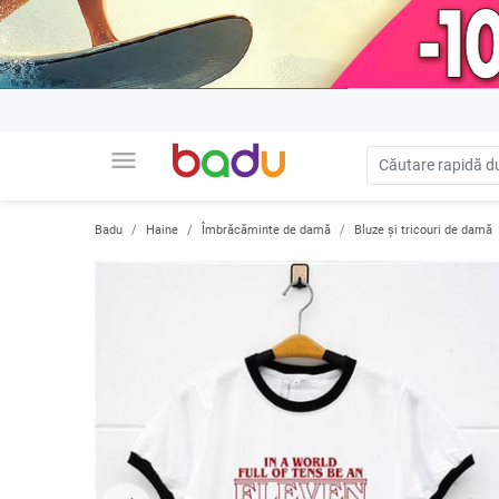
menu
Badu
Haine
Îmbrăcăminte de damă
Bluze și tricouri de damă