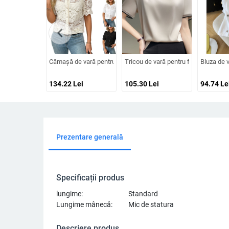
chevron_left
Cămașă de vară pentru femei, din dantelă, mâneci scurte, nastur
Tricou de vară pentru femei cu mânec
Bluza de 
134.22
Lei
105.30
Lei
94.74
Le
Prezentare generală
Specificații produs
lungime:
Standard
Lungime mânecă:
Mic de statura
Descriere produs