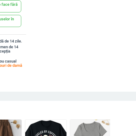
 face fără
uselor în
ă de 14 zile.
ermen de 14
xcepția
ou casual
couri de damă