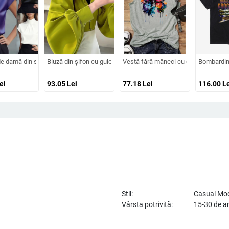
olid
u fundă pentru femei 024 toamna-iarna nou, mânecă zburătoare, design personali
damă din satin cu mânecă scurtă, design plisat, guler înalt, textură ușor zbârci
Bluză din șifon cu guler rever, culoare solidă, croială lejeră,
Vestă fără mâneci cu guler rotund, i
Bombardino
ei
93.05
Lei
77.18
Lei
116.00
Le
Stil:
Casual Mo
Vârsta potrivită:
15-30 de a