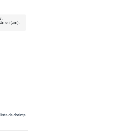
S
Umeri (cm):
lista de dorințe