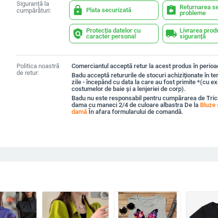
Siguranță la
Returnarea se
lock
assignment_return
Plata securizată
cumpărături:
probleme
Protecția datelor cu
Livrarea prod
policy
local_shipping
caracter personal
siguranță
Politica noastră
Comerciantul acceptă retur la acest produs în perioad
de retur:
Badu acceptă retururile de stocuri achiziționate în t
zile - începând cu data la care au fost primite *(cu e
costumelor de baie și a lenjeriei de corp).
Badu nu este responsabil pentru cumpărarea de Tric
dama cu maneci 2/4 de culoare albastra De la
Bluze ș
damă
În afara formularului de comandă.