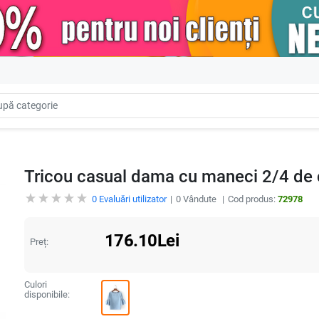
Tricou casual dama cu maneci 2/4 de 
0
Evaluări utilizator
0
Vândute
Cod produs:
72978
176.10
Lei
Preț:
Culori
disponibile: