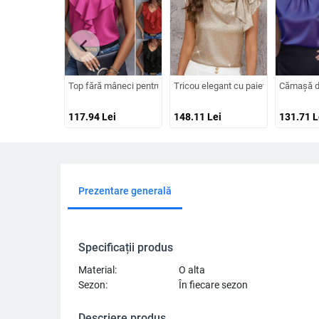
chevron_left
Top fără mâneci pentru femei, decolteu în V, poliester, model s
Tricou elegant cu paiete și curea c
Cămașă de 
117.94
Lei
148.11
Lei
131.71
L
Prezentare generală
Specificații produs
Material:
O alta
Sezon:
În fiecare sezon
Descriere produs