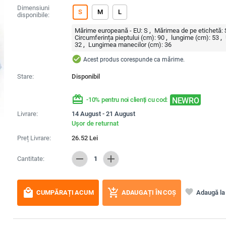
Dimensiuni
S
M
L
disponibile:
Mărime europeană - EU:
S
Mărimea de pe etichetă:
Circumferința pieptului (cm):
90
lungime (cm):
53
32
Lungimea manecilor (cm):
36
check_circle
Acest produs corespunde ca mărime.
Stare:
Disponibil
redeem
NEWRO
-10% pentru noi clienți cu cod:
Livrare:
14 August - 21 August
Ușor de returnat
Preț Livrare:
26.52
Lei
remove
add
Cantitate:
1
local_mall
add_shopping_cart
favorite
Adaugă la 
CUMPĂRAȚI ACUM
ADAUGAȚI ÎN COȘ