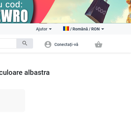
Ajutor
/
Română
/
RON
search
account_circle
shopping_basket
Conectați-vă
culoare albastra