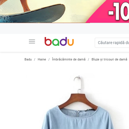
menu
Badu
Haine
Îmbrăcăminte de damă
Bluze și tricouri de damă