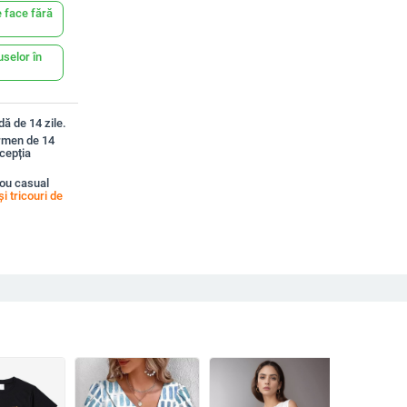
 face fără
uselor în
ă de 14 zile.
ermen de 14
xcepția
ou casual
i tricouri de