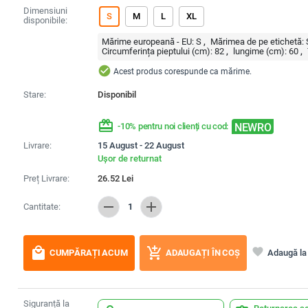
Dimensiuni
S
M
L
XL
disponibile:
Mărime europeană - EU:
S
Mărimea de pe etichetă:
Circumferința pieptului (cm):
82
lungime (cm):
60
check_circle
Acest produs corespunde ca mărime.
Stare:
Disponibil
redeem
NEWRO
-10% pentru noi clienți cu cod:
Livrare:
15 August - 22 August
Ușor de returnat
Preț Livrare:
26.52
Lei
remove
add
Cantitate:
1
local_mall
add_shopping_cart
favorite
Adaugă la 
CUMPĂRAȚI ACUM
ADAUGAȚI ÎN COȘ
Siguranță la