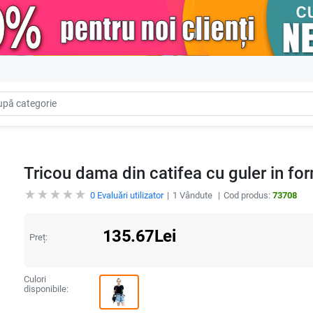
Tricou dama din catifea cu guler in fo
0
Evaluări utilizator
1
Vândute
Cod produs:
73708
135.67
Lei
Preț:
Culori
disponibile: