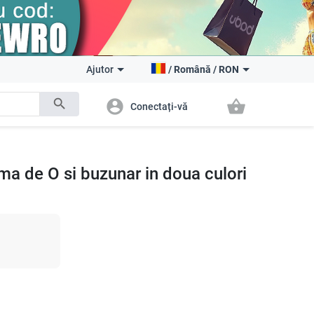
Ajutor
/
Română
/
RON
search
account_circle
shopping_basket
Conectați-vă
rma de O si buzunar in doua culori