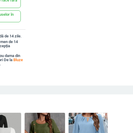
 face fără
uselor în
ă de 14 zile.
ermen de 14
xcepția
cou dama din
ori De la
Bluze
.