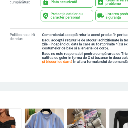
Returnarea se
lock
assignment_return
Plata securizată
cumpărături:
probleme
Protecția datelor cu
Livrarea prod
policy
local_shipping
caracter personal
siguranță
Politica noastră
Comerciantul acceptă retur la acest produs în perioad
de retur:
Badu acceptă retururile de stocuri achiziționate în t
zile - începând cu data la care au fost primite *(cu e
costumelor de baie și a lenjeriei de corp).
Badu nu este responsabil pentru cumpărarea de Tri
catifea cu guler in forma de O si buzunar in doua cul
și tricouri de damă
În afara formularului de comandă