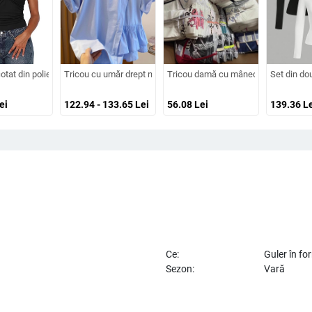
ră Îmbrăcăminte pentru femei Aliexpress Amazon Casual Confort Independent St
D Tricou negru Electro
cotat din poliester, broderie, decolteu pe un umăr, mâneci raglan, croială slim
Tricou cu umăr drept neregulat, mâneci scurte, design cu panou
Tricou damă cu mânecă scurtă, guler 
Set din dou
ei
122.94 - 133.65
Lei
56.08
Lei
139.36
Le
Ce:
Guler în f
Sezon:
Vară