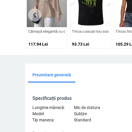
chevron_left
Cămașă elegantă cu curea din satin 2025 Vara transfrontalie
Tricou casual nou sosit Kraftwerk 3
Tricou tri
117.94
Lei
93.73
Lei
105.29
L
Prezentare generală
Specificații produs
Lungime mânecă:
Mic de statura
Model:
Subţire
Tip maneca:
Standard