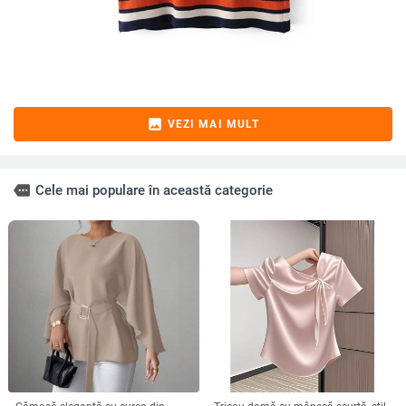
image
VEZI MAI MULT
more
Cele mai populare în această categorie