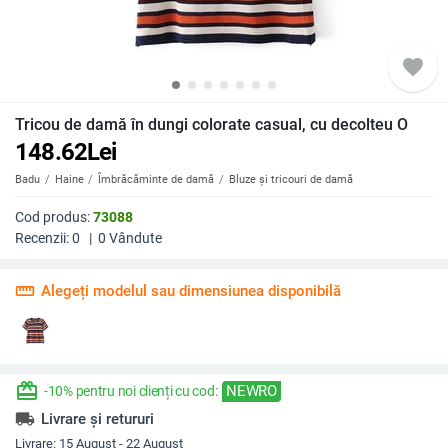
favorite
Tricou de damă în dungi colorate casual, cu decolteu O
148.62
Lei
Badu
Haine
Îmbrăcăminte de damă
Bluze și tricouri de damă
Cod produs:
73088
Recenzii:
0
|
0
Vândute
straighten
Alegeți modelul sau dimensiunea disponibilă
redeem
NEWRO
-10% pentru noi clienți cu cod:
local_shipping
Livrare și retururi
Livrare:
15 August - 22 August