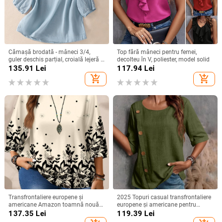
Cămașă brodată - mâneci 3/4,
Top fără mâneci pentru femei,
guler deschis parțial, croială lejeră -
decolteu în V, poliester, model solid
bumbac și in
135.91
Lei
117.94
Lei
add_shopping_cart
add_shopping_cart
Transfrontaliere europene și
2025 Topuri casual transfrontaliere
americane Amazon toamnă nouă
europene și americane pentru
plus mărime femei moda
femei, din bumbac și in, cu nasturi,
137.35
Lei
119.39
Lei
imprimate lejer guler rotund
la modă