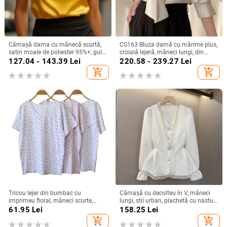
Cămașă dama cu mânecă scurtă,
CS163 Bluza damă cu mărime plus,
satin moale de poliester 95%+, guler
croială lejeră, mâneci lungi, din
turn-down, pull-over, lungime
șifon cu șnur, top office de bază
127.04 - 143.39
Lei
220.58 - 239.27
Lei
regular, stil elegant pentru deplasări
add_shopping_cart
add_shopping_cart
zilnice
Tricou lejer din bumbac cu
Cămașă cu decolteu în V, mâneci
imprimeu floral, mâneci scurte,
lungi, stil urban, plachetă cu nasturi,
guler rotund, croială lejeră
croială standard
61.95
Lei
158.25
Lei
add_shopping_cart
add_shopping_cart