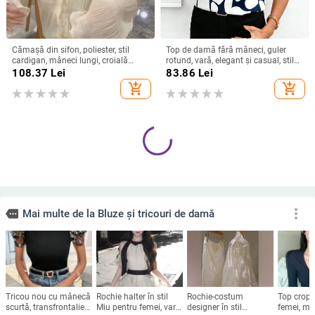
Cămașă din sifon, poliester, stil
Top de damă fără mâneci, guler
cardigan, mâneci lungi, croială
rotund, vară, elegant și casual, stil
lejeră
european, imprimeu abstract
108.37
Lei
83.86
Lei
add_shopping_cart
add_shopping_cart
Bluza din chiffon cu decolteu în V,
Cămașă din bumbac și in, guler
mâneci lungi, croială lejeră, stil
rotund, buzunar aplicație, mâneci
elegant
3/4, stil pulover
240.15
Lei
117.05
Lei
add_shopping_cart
add_shopping_cart