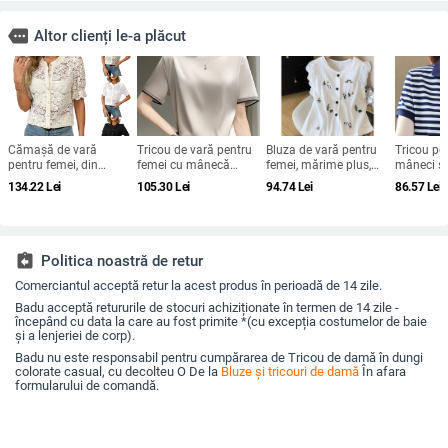
more
Altor clienți le-a plăcut
Cămașă de vară
Tricou de vară pentru
Bluza de vară pentru
Tricou p
pentru femei, din
femei cu mânecă
femei, mărime plus,
mâneci sc
dantelă, mâneci
scurtă, din mătase, cu
din in și bumbac, cu
2023, croi
134.22
Lei
105.30
Lei
94.74
Lei
86.57
Lei
scurte, nasturi,
guler rotund și
mâneci bufante și
model în 
imprimeu floral,
organza, cu bază de
cardigan scurt din in-
mărime p
croială lejeră, guler
satin și acid acetic,
bumbac
rotund, din bumbac-
vrac, din mătase
poliester
Mulberry
assignment_return
Politica noastră de retur
Comerciantul acceptă retur la acest produs în perioadă de 14 zile.
Badu acceptă retururile de stocuri achiziționate în termen de 14 zile -
începând cu data la care au fost primite *(cu excepția costumelor de baie
și a lenjeriei de corp).
Badu nu este responsabil pentru cumpărarea de Tricou de damă în dungi
colorate casual, cu decolteu O De la
Bluze și tricouri de damă
În afara
formularului de comandă.