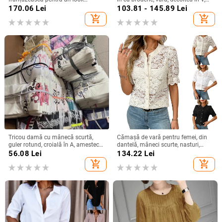
elegant la birou
croială lejeră, culoare solidă,
170.06
Lei
103.81 - 145.89
Lei
mânecă 3/4
add_shopping_cart
add_shopping_cart
Tricou damă cu mânecă scurtă,
Cămașă de vară pentru femei, din
guler rotund, croială în A, amestec
dantelă, mâneci scurte, nasturi,
poliester-spandex, imprimat și
imprimeu floral, croială lejeră, guler
56.08
Lei
134.22
Lei
vopsit, Vara 2025
rotund, din bumbac-poliester
add_shopping_cart
add_shopping_cart