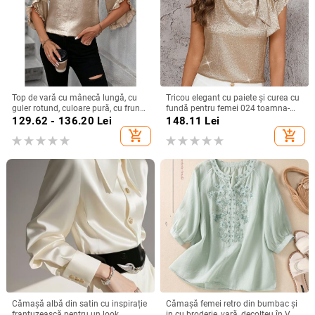
Top de vară cu mânecă lungă, cu
Tricou elegant cu paiete și curea cu
guler rotund, culoare pură, cu frunze
fundă pentru femei 024 toamna-
de lotus, pentru femei, stil simplu,
iarna nou, mânecă zburătoare,
129.62 - 136.20
Lei
148.11
Lei
Amazon, export transfrontalier
design personalizat, pulover
add_shopping_cart
add_shopping_cart
european și american, 2025
Cămașă albă din satin cu inspirație
Cămașă femei retro din bumbac și
franțuzească pentru un look
in cu broderie, vară, decolteu în V,