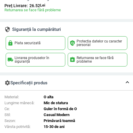
Lei
Preț Livrare:
26.52
Returnarea se face fără probleme
security
Siguranță la cumpărături
Protecția datelor cu caracter
lock
policy
Plata securizată
personal
Livrarea produselor în
Returnarea se face fără
local_shipping
assignment_return
siguranță
probleme
settings
Specificații produs
Material:
O alta
Lungime mânecă:
Mic de statura
Ce:
Guler în formă de O
Stil:
Casual Modern
Sezon:
Primăvară toamnă
Vârsta potrivită:
15-30 de ani