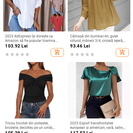
2023 AliExpress își dorește ca
Cămașă din bumbac-lin, guler
Amazon să fie popular toamna
rotund, mâneci 3/4, croială lejeră,
anului 2023, cămașă simplă cu
stil urban de relaxare
103.92
Lei
93.46
Lei
mânecă lungă și decolteu în V
add_shopping_cart
add_shopping_cart
pentru femei, cămașă pentru femei
Tricou tricotat din poliester,
2025 Export transfrontalier
broderie, decolteu pe un umăr,
european și american, vară, satin,
mâneci raglan, croială slim
cu mânecă scurtă, din satin răsucit,
105.29
Lei
117.52
Lei