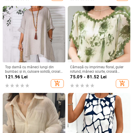
Top damă cu mâneci lungi din
Cămașă cu imprimeu floral, guler
bumbac și in, culoare solidă, croială
rotund, mâneci scurte, croială
lejeră, guler rotund, detalii de
relaxată, țesătură spandex (50–
121.96
Lei
75.09 - 81.52
Lei
cusături prin colaj
70%)
add_shopping_cart
add_shopping_cart