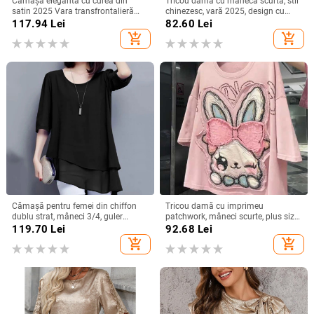
Cămașă elegantă cu curea din
Tricou damă cu mânecă scurtă, stil
satin 2025 Vara transfrontalieră
chinezesc, vară 2025, design cu
Îmbrăcăminte pentru femei
funda și bretele, croială Slim, top
117.94
Lei
82.60
Lei
Aliexpress Amazon Casual Confort
versatil
add_shopping_cart
add_shopping_cart
Independent Station
Cămașă pentru femei din chiffon
Tricou damă cu imprimeu
dublu strat, mâneci 3/4, guler
patchwork, mâneci scurte, plus size,
rotund, croială lejeră, lungime
croială lejeră, vară 2025
119.70
Lei
92.68
Lei
medie, amestec de poliester
add_shopping_cart
add_shopping_cart