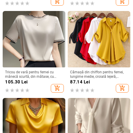
add_shopping_cart
add_shopping_cart
mânecă trei sferturi topuri femei
Tricou de vară pentru femei cu
Cămașă din chiffon pentru femei,
mânecă scurtă, din mătase, cu
lungime medie, croială lejeră,
guler rotund și organza, cu bază de
mâneci scurte, model uni, conținut
105.30
Lei
87.14
Lei
satin și acid acetic, vrac, din mătase
90–95% poliester
add_shopping_cart
add_shopping_cart
Mulberry