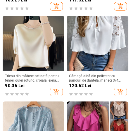
culoare pură, top versatil, larg,
add_shopping_cart
add_shopping_cart
pentru femei
Tricou din mătase satinată pentru
Cămașă albă din poliester cu
femei, guler rotund, croială lejeră,
panouri de dantelă, mâneci 3/4,
mâneci 3/4, top lejer de vară
guler rotund, croială lejeră
90.36
Lei
120.62
Lei
add_shopping_cart
add_shopping_cart