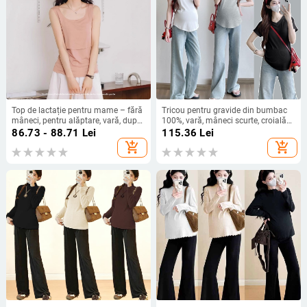
Top de lactație pentru mame – fără
Tricou pentru gravide din bumbac
mâneci, pentru alăptare, vară, după
100%, vară, mâneci scurte, croială
naștere
lejeră, acoperire a burții
86.73 - 88.71
Lei
115.36
Lei
add_shopping_cart
add_shopping_cart