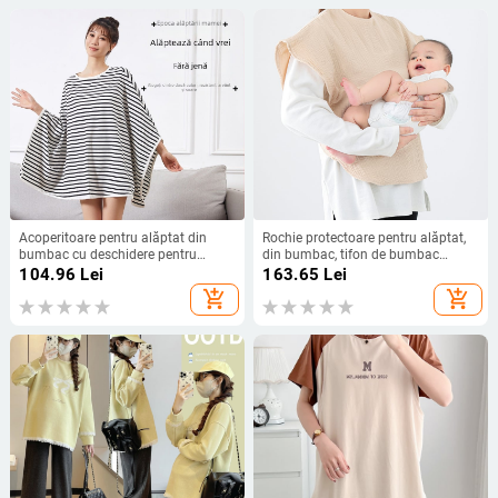
Acoperitoare pentru alăptat din
Rochie protectoare pentru alăptat,
bumbac cu deschidere pentru
din bumbac, tifon de bumbac
alăptat, model în dungi, 90–95%
absorbant, lavabilă la mașină,
104.96
Lei
163.65
Lei
bumbac
respirabilă, stil japonez-koreean.
add_shopping_cart
add_shopping_cart