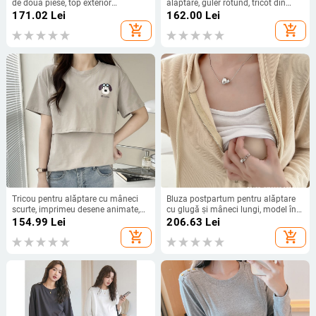
de două piese, top exterior
alăptare, guler rotund, tricot din
oversized toamnă-iarnă 2025
bumbac, lungime ultra scurtă (≤40
171.02
Lei
162.00
Lei
cm).
add_shopping_cart
add_shopping_cart
Tricou pentru alăptare cu mâneci
Bluza postpartum pentru alăptare
scurte, imprimeu desene animate,
cu glugă și mâneci lungi, model în
lungime ultra scurtă (≤40 cm),
carouri, amestec bumbac-kapok,
154.99
Lei
206.63
Lei
bumbac 90-95%
lungime medie 65–80 cm
add_shopping_cart
add_shopping_cart