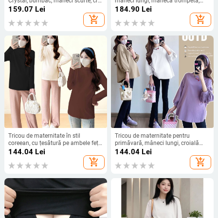
Crystal, bumbac, mâneci scurte, croi
mâneci lungi, mânecă trompetă,
lejer, lungime medie, vară
lungime normală, flexibilitate
159.07
Lei
184.90
Lei
ridicată, 80-90% material principal
add_shopping_cart
add_shopping_cart
Tricou de maternitate în stil
Tricou de maternitate pentru
coreean, cu țesătură pe ambele fețe,
primăvară, mâneci lungi, croială
guler mock neck, croială lejeră, plus
lejeră, plus size, piesă de bază
144.04
Lei
144.04
Lei
size, care acoperă burta, cu glugă
pentru stratificare
add_shopping_cart
add_shopping_cart