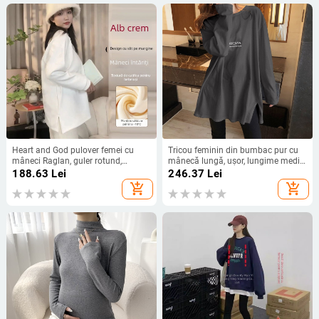
Heart and God pulover femei cu
Tricou feminin din bumbac pur cu
mâneci Raglan, guler rotund,
mânecă lungă, ușor, lungime medie,
lungime medie, țesătură De Velvet,
croială lejeră, strat de bază pentru
188.63
Lei
246.37
Lei
fibre de celuloză regenerată 50–
primăvară și toamnă
add_shopping_cart
add_shopping_cart
70%, acril <30%