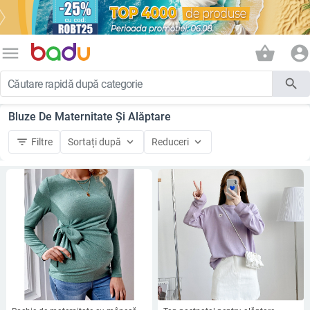
menu
shopping_basket
account_circle
search
Bluze De Maternitate Și Alăptare
filter_list
keyboard_arrow_down
keyboard_arrow_down
Filtre
Sortați după
Reduceri