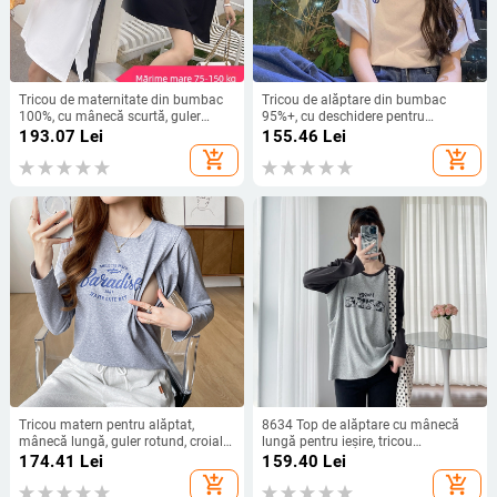
Tricou de maternitate din bumbac
Tricou de alăptare din bumbac
100%, cu mânecă scurtă, guler
95%+, cu deschidere pentru
rotund, croială lejeră, plus size
alăptare, mâneci scurte, guler
193.07
Lei
155.46
Lei
rotund, croială lejeră, lungime 50-65
add_shopping_cart
add_shopping_cart
cm
Tricou matern pentru alăptat,
8634 Top de alăptare cu mânecă
mânecă lungă, guler rotund, croială
lungă pentru ieșire, tricou
lejeră, 95% bumbac
primăvară-toamnă, croială lejeră,
174.41
Lei
159.40
Lei
plus size
add_shopping_cart
add_shopping_cart