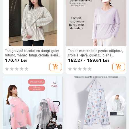
Top gravidă tricotat cu dungi, guler
Top de maternitate pentru alăptare,
rotund, mâneci lungi, croială lejeră,
croială lejeră, guler cu blană
lungime medie 65-80 cm, fibră
artificială, mâneci 3/4, material
170.47
Lei
162.27 - 169.61
Lei
regenerată de celuloză 50-70% și
chenille cu 90–95% spandex
add_shopping_cart
add_shopping_cart
acril <30%