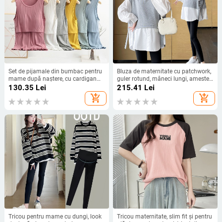
Set de pijamale din bumbac pentru
Bluza de maternitate cu patchwork,
mame după naștere, cu cardigan
guler rotund, mâneci lungi, amestec
deschis și mâneci scurte, pentru
bumbac-poliester, primăvara 2023
130.35
Lei
215.41
Lei
primăvară-toamnă.
add_shopping_cart
add_shopping_cart
Tricou pentru mame cu dungi, look
Tricou maternitate, slim fit și pentru