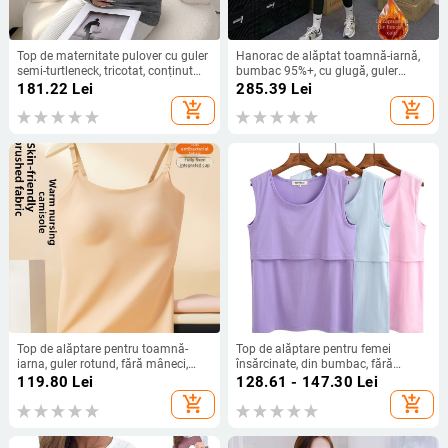
Top de maternitate pulover cu guler
Hanorac de alăptat toamnă-iarnă,
semi-turtleneck, tricotat, conținut
bumbac 95%+, cu glugă, guler
principal 30–50%, mâneci lungi,
rotund, mâneci lungi, căptușit cu
181.22
Lei
285.39
Lei
croială slim
fleece, deschidere pentru alăptare
add_shopping_cart
add_shopping_cart
Top de alăptare pentru toamnă-
Top de alăptare pentru femei
iarna, guler rotund, fără mâneci,
însărcinate, din bumbac, fără
țesătură nailon; compoziție
mâneci, bază postpartum, cu
119.80
Lei
128.61 - 147.30
Lei
principală: len 80%; unicolor.
căptușeală de fleece pentru toamnă
add_shopping_cart
add_shopping_cart
iarnă, plus mărime