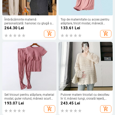
Îmbrăcăminte maternă
Top de maternitate cu acces pentru
personalizată: hanorac cu glugă și
alăptare, tricot modal, mânecă
fermoar parțial, căptușit cu fleece,
scurtă, gât rotund
264.30
Lei
133.61
Lei
croială lejeră, acoperă burtica și
add_shopping_cart
add_shopping_cart
subțiază silueta pentru toamnă-
iarnă.
Set tricouri pentru alăptare, material
Pulover matern tricotat cu decolteu
modal, guler rotund, mâneci scurte,
în V, mâneci lungi, croială lejeră,
95% modal, stil lejer
lungime medie 65–80 cm, poliester.
193.07
Lei
243.45
Lei
japonez/koreean, primăvara 2023,
add_shopping_cart
add_shopping_cart
Landian