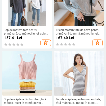
Top de maternitate pentru
Tricou maternitate de bază pentru
primăvară, cu mâneci lungi, guler
primăvară-toamnă, mâneci lungi,
rotund, bumbac 70–80%, stil
guler rotund, deschideri pentru
157.41
Lei
167.40
Lei
proaspăt și dulce
alăptare (stânga și dreapta), croială
add_shopping_cart
add_shopping_cart
slim, lungime 50–65 cm
Top de alăptare din bumbac, fără
Top de alăptare pentru maternitate,
mâneci, guler în formă de val,
fără mâneci, cu model în dungi,