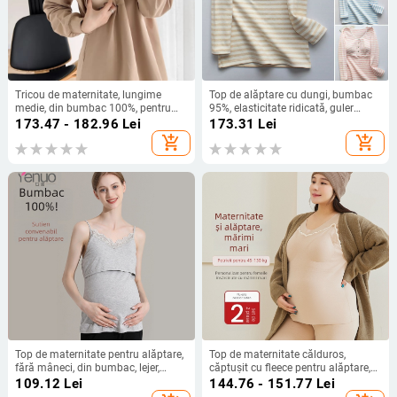
Tricou de maternitate, lungime
Top de alăptare cu dungi, bumbac
medie, din bumbac 100%, pentru
95%, elasticitate ridicată, guler
alăptare, purtabil după naștere
rotund, mâneci lungi
173.47 - 182.96
Lei
173.31
Lei
add_shopping_cart
add_shopping_cart
Top de maternitate pentru alăptare,
Top de maternitate călduros,
fără mâneci, din bumbac, lejer,
căptușit cu fleece pentru alăptare,
postpartum
mâneci lungi, guler rotund, mărime
109.12
Lei
144.76 - 151.77
Lei
mare