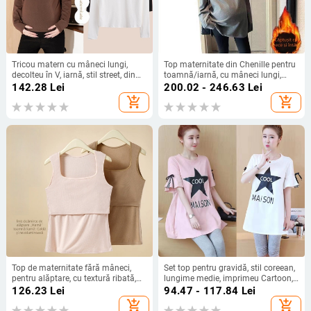
Tricou matern cu mâneci lungi,
Top maternitate din Chenille pentru
decolteu în V, iarnă, stil street, din
toamnă/iarnă, cu mâneci lungi,
acrilic/triaacetat 95%+
guler semi-turtleneck, croială lejeră,
142.28
Lei
200.02 - 246.63
Lei
90–95% spandex
add_shopping_cart
add_shopping_cart
Top de maternitate fără mâneci,
Set top pentru gravidă, stil coreean,
pentru alăptare, cu textură ribată,
lungime medie, imprimeu Cartoon,
decolteu pătrat, toamnă-iarnă
guler rotund, mâneca scurtă,
126.23
Lei
94.47 - 117.84
Lei
material Milk Silk cu 50% bumbac,
add_shopping_cart
add_shopping_cart
30–50% poliester, imprimare