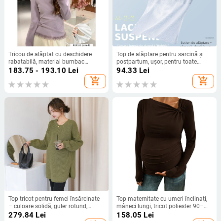
Tricou de alăptat cu deschidere
Top de alăptare pentru sarcină și
rabatabilă, material bumbac
postpartum, ușor, pentru toate
amestec, guler rotund, mâneci lungi,
anotimpurile, fără sutien, lenjerie de
183.75 - 193.10
Lei
94.33
Lei
toamnă-iarnă
alăptare
add_shopping_cart
add_shopping_cart
Top tricot pentru femei însărcinate
Top maternitate cu umeri înclinați,
– culoare solidă, guler rotund,
mâneci lungi, tricot poliester 90–
mâneci lungi, poliester 95%+, stil
95%, spandex <30%, lungime 80–
279.84
Lei
158.05
Lei