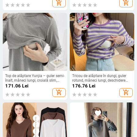
casual japonez-coreean
100 cm
add_shopping_cart
add_shopping_cart
Top de alăptare Yunjia – guler semi-
Tricou de alăptare în dungi, guler
înalt, mâneci lungi, croială slim,
rotund, mâneci lungi, deschidere
amestec alpaca cu spandex 30–
pentru alăptare, 95% bumbac
171.06
Lei
176.76
Lei
50%, lungime medie 65–80 cm,
add_shopping_cart
add_shopping_cart
deschidere pentru alăptare