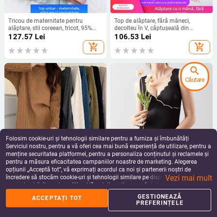
Tricou de maternitate pentru
Top de alăptare, fără mâneci,
alăptare, stil coreean, tricot, 95%
decolteu în V, căptușeală din
bumbac, mâneci lungi
bumbac, 90–95% viscose, pentru
127.57
Lei
106.53
Lei
maternitate și perioada postnatală
add_shopping_cart
add_shopping_cart
search
Căutare
Folosim cookie-uri și tehnologii similare pentru a furniza și îmbunătăți
Serviciul nostru, pentru a vă oferi cea mai bună experiență de utilizare, pentru a
menține securitatea platformei, pentru a personaliza conținutul și reclamele și
pentru a măsura eficacitatea campaniilor noastre de marketing. Alegerea
Bluza de maternitate - stil coreean,
Top de alăptare cu decolteu în V,
opțiunii „Acceptă tot”, vă exprimați acordul ca noi și partenerii noștri de
croială lejeră, guler rotund, mâneci
fără mâneci, lungime medie,
Vezi mai mult
lungi, lungime 50–65 cm, amestec
material nylon-spandex, croială
încredere să stocăm cookie-uri și tehnologii similare pe dispozitivul dvs. în
202.57
Lei
131.68
Lei
cașmir-poliester
strânsă, cu deschidere pentru
scopuri publicitare și analitice. Vă puteți gestiona preferințele în orice moment
add_shopping_cart
add_shopping_cart
alăptare
făcând clic pe „Gestionează preferințele”. Pentru mai multe informații, vă
GESTIONEAZĂ
ACCEPTAȚI TOT
rugăm să consultați
Politica noastră de confidențialitate
.
PREFERINȚELE