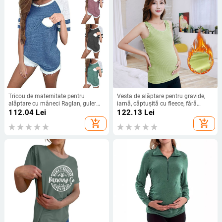
Tricou de maternitate pentru
Vesta de alăptare pentru gravide,
alăptare cu mâneci Raglan, guler
iarnă, căptușită cu fleece, fără
rotund, lungime medie, amestec
mâneci, croială dreaptă, bumbac
112.04
Lei
122.13
Lei
bumbac-elastan, acces pentru
91%
add_shopping_cart
add_shopping_cart
alăptare