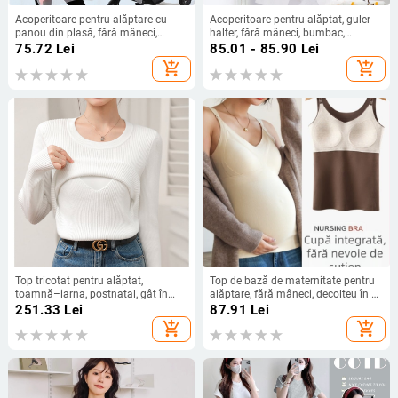
Acoperitoare pentru alăptare cu
Acoperitoare pentru alăptat, guler
panou din plasă, fără mâneci,
halter, fără mâneci, bumbac,
poliester, model desen animat
conținut 70–80% bumbac
75.72
Lei
85.01 - 85.90
Lei
add_shopping_cart
add_shopping_cart
Top tricotat pentru alăptat,
Top de bază de maternitate pentru
toamnă–iarna, postnatal, gât în
alăptare, fără mâneci, decolteu în V,
formă de U, plăcut la atingere, strat
căptușit cu fleece, poliester cu
251.33
Lei
87.91
Lei
de bază pentru siluetă subțire
elastan
add_shopping_cart
add_shopping_cart