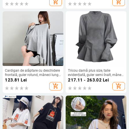
add_shopping_cart
add_shopping_cart
Cardigan de alăptare cu deschidere
Tricou damă plus size, talie
frontală, guler rotund, mâneci lungi,
evidențiată, guler semi‑înalt, mâneci
amestec bumbac-elastan
tip felinar, croială slim, pentru
123.81
Lei
217.11 - 263.02
Lei
primăvară
add_shopping_cart
add_shopping_cart