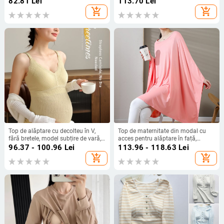
82.81
Lei
113.70
Lei
vară și toamnă
mărime mare, bază de lenjerie
add_shopping_cart
add_shopping_cart
Top de alăptare cu decolteu în V,
Top de maternitate din modal cu
fără bretele, model subțire de vară,
acces pentru alăptare în față,
lungime 50–65 cm, material nailon-
mâneci lungi, decolteu rotund,
96.37 - 100.96
Lei
113.96 - 118.63
Lei
spandex, deschidere pentru
lungime medie.
add_shopping_cart
add_shopping_cart
alăptare, croială strânsă