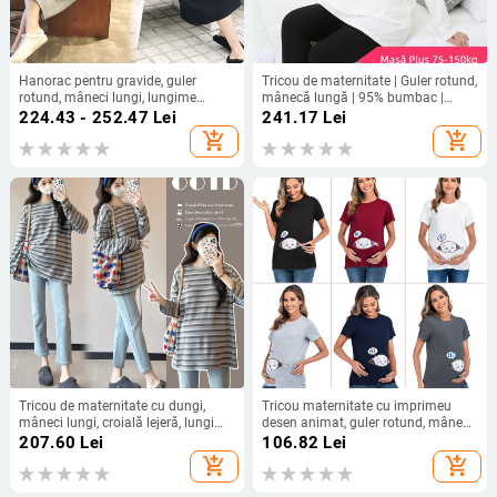
Hanorac pentru gravide, guler
Tricou de maternitate | Guler rotund,
rotund, mâneci lungi, lungime
mânecă lungă | 95% bumbac |
medie, 95% bumbac
Imprimeu cu litere | Stil japonez-
224.43 - 252.47
Lei
241.17
Lei
coreean casual
add_shopping_cart
add_shopping_cart
Tricou de maternitate cu dungi,
Tricou maternitate cu imprimeu
mâneci lungi, croială lejeră, lungime
desen animat, guler rotund, mâneci
medie, pentru primăvară și toamnă
scurte, bumbac 80%, Vara 2023, stil
207.60
Lei
106.82
Lei
japonez-koreean de relaxare
add_shopping_cart
add_shopping_cart