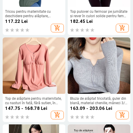
Tricou pentru maternitate cu
Top pulover cu fermoar pe jumătate
deschidere pentru alăptare,
și rever în culori solide pentru femei,
bumbac, guler rotund, mâneci
cu buzunar, pentru maternitate,
117.22
Lei
182.45
Lei
scurte, lungime medie
transfrontalier european și
add_shopping_cart
add_shopping_cart
american, Amazon Hot
Top de alăptare pentru maternitate,
Bluza de alăptat tricotată, guler din
cu nasturi în față, fără sutien, în
blană, material chenille, mâneci 3/4,
dungă, material gros din bumbac
amestec cu elastan
147.75 - 168.78
Lei
163.09 - 203.06
Lei
pentru toamnă-iarnă
add_shopping_cart
add_shopping_cart