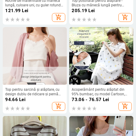
Rochie de maternitate cu mânecă
Top postnatal pentru alăptare -
lungă, culoare uni, cu guler rotund
Bluza cu mânecă lungă pentru
și curea, direct din fabrică, în stoc
primăvară și toamnă | Model 8569,
121.99
Lei
205.19
Lei
Youli Mommy
add_shopping_cart
add_shopping_cart
Top pentru sarcină și alăptare, cu
Acoperământ pentru alăptat din
design dublu de ridicare și pernă
95% bumbac, cu model Cartoon,
încorporată pentru sân (bumbac
mâneci scurte
94.66
Lei
73.06 - 76.57
Lei
natural; decolteu în V; fără mâneci)
add_shopping_cart
add_shopping_cart