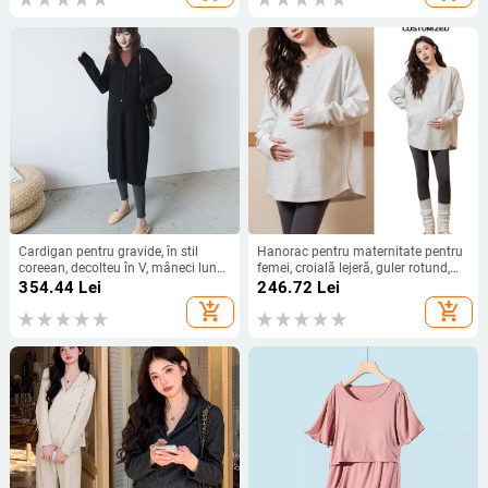
Cardigan pentru gravide, în stil
Hanorac pentru maternitate pentru
coreean, decolteu în V, mâneci lungi,
femei, croială lejeră, guler rotund,
lungime medie
mâneci lungi, lungime medie,
354.44
Lei
246.72
Lei
amestec bumbac-poliester
add_shopping_cart
add_shopping_cart