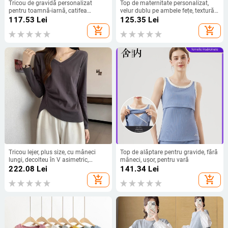
Tricou de gravidă personalizat
Top de maternitate personalizat,
pentru toamnă-iarnă, catifea
velur dublu pe ambele fețe, textură
Derong dublă față, mărime mare,
ușor zbârcită, croi lejer, acoperire a
117.53
Lei
125.35
Lei
croială care subțiază abdomenul
burții, toamnă–iarnă
add_shopping_cart
add_shopping_cart
Tricou lejer, plus size, cu mâneci
Top de alăptare pentru gravide, fără
lungi, decolteu în V asimetric,
mâneci, ușor, pentru vară
versatil, ca bază pentru toamnă
222.08
Lei
141.34
Lei
add_shopping_cart
add_shopping_cart