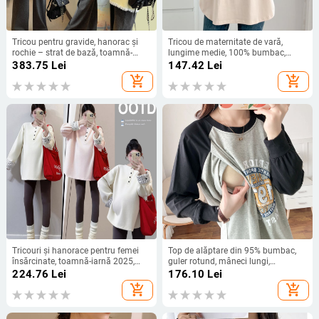
Tricou pentru gravide, hanorac și
Tricou de maternitate de vară,
rochie – strat de bază, toamnă-
lungime medie, 100% bumbac,
iarnă 2025
croială lejeră, mare mărime, potrivit
383.75
Lei
147.42
Lei
pentru alăptare după naștere, de
add_shopping_cart
add_shopping_cart
înaltă calitate
Tricouri și hanorace pentru femei
Top de alăptare din 95% bumbac,
însărcinate, toamnă-iarnă 2025,
guler rotund, mâneci lungi,
croială lejeră
deschidere pentru alăptat, stil
224.76
Lei
176.10
Lei
pulover
add_shopping_cart
add_shopping_cart