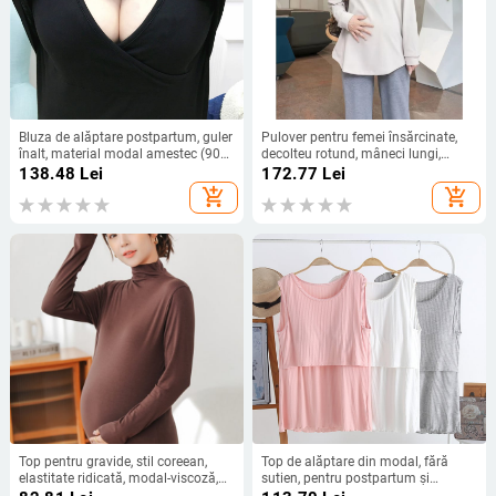
Bluza de alăptare postpartum, guler
Pulover pentru femei însărcinate,
înalt, material modal amestec (90–
decolteu rotund, mâneci lungi,
95% modal, 2% elastan), mâneci
material De Velvet din celuloză
138.48
Lei
172.77
Lei
lungi, pulover cu deschidere pentru
regenerată 50–70% și acril <30%,
add_shopping_cart
add_shopping_cart
alăptat
lungime medie 65–80 cm
Top pentru gravide, stil coreean,
Top de alăptare din modal, fără
elastitate ridicată, modal-viscoză,
sutien, pentru postpartum și
mâneci lungi, pentru primăvară,
maternitate, primăvară–vară,