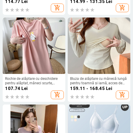
croială slim, 95% bumbac
decolteu în V, Modal (95% fibre
114.77
Lei
114.99 - 131.35
Lei
regenerată de celuloză), vară 2024
add_shopping_cart
add_shopping_cart
Rochie de alăptare cu deschidere
Bluza de alăptare cu mânecă lungă
pentru alăptat, mâneci scurte,
pentru toamnă și iarnă, acces de
decolteu rotund, lungime medie,
alăptare, bumbac, croială slim
107.74
Lei
159.11 - 168.45
Lei
material poliester cu imprimeu
add_shopping_cart
add_shopping_cart
desen animat