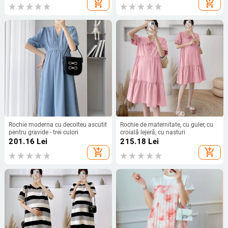
add_shopping_cart
add_shopping_cart
Rochie moderna cu decolteu ascutit
Rochie de maternitate, cu guler, cu
pentru gravide - trei culori
croială lejeră, cu nasturi
201.16
Lei
215.18
Lei
add_shopping_cart
add_shopping_cart