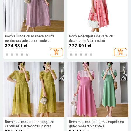
Rochie lunga cu maneca scurta
Rochie decupată de vară, cu
pentru gravide doua modele
decolteu în V și nasturi
374.33
Lei
227.50
Lei
add_shopping_cart
add_shopping_cart
Rochie de maternitate lunga cu
Rochie de maternitate decupata cu
captuseala si decolteu patrat
guler mare din dantela