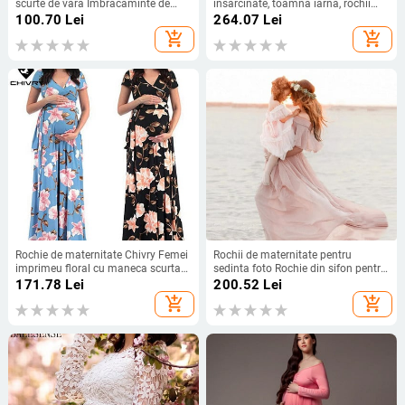
scurte de vară Îmbrăcăminte de
însărcinate, toamnă iarnă, rochii
maternitate pentru femei
lungi din tricot, 2023, cu nasturi, cu
100.70
Lei
264.07
Lei
însărcinate Rochii Gravidas Rochie
decolteu în V, model mozaic, rochie
add_shopping_cart
add_shopping_cart
de damă Rochii de sarcină
de maternitate pentru femei,
pulover
Rochie de maternitate Chivry Femei
Rochii de maternitate pentru
imprimeu floral cu maneca scurta
sedinta foto Rochie din sifon pentru
cu decolteu in V Rochie lunga maxi
sarcina Accesorii fotografice Rochie
171.78
Lei
200.52
Lei
pentru gravide Haine casual Rochie
Rochii pentru femei insarcinate
add_shopping_cart
add_shopping_cart
de maternitate de vara
Haine 2023 Nou