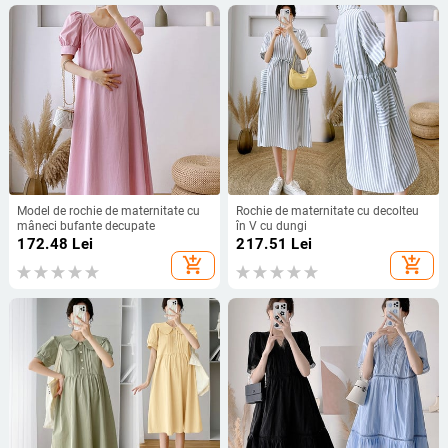
Model de rochie de maternitate cu
Rochie de maternitate cu decolteu
mâneci bufante decupate
în V cu dungi
172.48
Lei
217.51
Lei
add_shopping_cart
add_shopping_cart