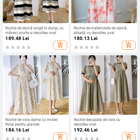
Rochie de damă lungă în dungi, cu
Rochie de maternitate de damă,
mâneci scurte și decolteu oval
plisată, cu decolteu oval
189.48
Lei
180.13
Lei
add_shopping_cart
add_shopping_cart
Rochie de vara dama cu model
Rochie decupata de vara cu
floral pentru gravide
decolteu oval
184.16
Lei
192.46
Lei
add_shopping_cart
add_shopping_cart