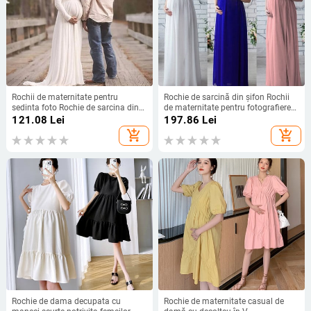
Rochii de maternitate pentru
Rochie de sarcină din șifon Rochii
sedinta foto Rochie de sarcina din
de maternitate pentru fotografiere
sifon Accesorii fotografice Rochie
Fotografie Prop Rochie maxi sexy
121.08
Lei
197.86
Lei
maxi Rochii pentru haine pentru
Rochii pentru haine pentru femei
add_shopping_cart
add_shopping_cart
gravide
însărcinate
Rochie de dama decupata cu
Rochie de maternitate casual de