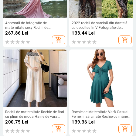
Accesorii de fotografie de
2022 rochii de sarcină din dantelă
maternitate sexy Rochii de
cu decolteu în V Fotografie de
maternitate Rochie de maternitate
fantezie Haine pentru gravidă
267.86
Lei
133.44
Lei
cu umăr dezactivat pentru ședințe
Rochie de maternitate pentru
add_shopping_cart
add_shopping_cart
foto 2021 Rochie de gravidă pentru
ședință foto Haine pentru femei de
femei noi
dimensiuni mari
Rochii de maternitate Rochie de flori
Rochie de Maternitate Vară Casual
cu pliuri de moda Haine de vara
Femei însărcinate Rochie cu mâneci
pentru gravide Rochie de sarcina
scurte cu decolteu în V Rochii
200.75
Lei
139.36
Lei
subtire din sifon cu talie larga
Îmbrăcăminte pentru sarcină
add_shopping_cart
add_shopping_cart