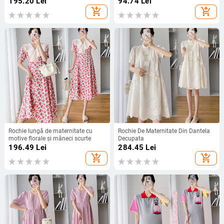
195.20
Lei
94.74
Lei
add_shopping_cart
add_shopping_cart
Rochie lungă de maternitate cu
Rochie De Maternitate Din Dantela
motive florale și mâneci scurte
Decupata
196.49
Lei
284.45
Lei
add_shopping_cart
add_shopping_cart