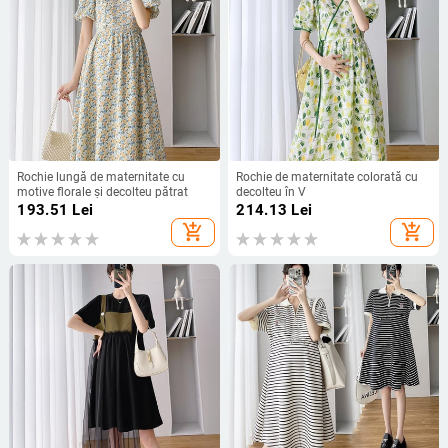
Rochie lungă de maternitate cu
Rochie de maternitate colorată cu
motive florale și decolteu pătrat
decolteu în V
193.51
Lei
214.13
Lei
add_shopping_cart
add_shopping_cart