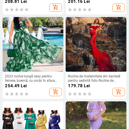
Line Slim Dress Haine pentru
mozaic, șifon, haine pentru gravide,
208.81
Lei
201.16
Lei
gravide Sarcina
cu volane, rochii de sarcină
add_shopping_cart
add_shopping_cart
2023 rochie lungă sexy pentru
Rochie de maternitate din dantelă
femeie, boemă, cu umăr în afara
pentru ședință foto Rochie de
rochiei, ocazională, pentru gravide,
maternitate sexy, maxi lungă, haine
254.49
Lei
179.78
Lei
rochie de maternitate, haine de
pentru femei însărcinate Rochie de
add_shopping_cart
add_shopping_cart
sarcină
sarcină Accesorii fotografice