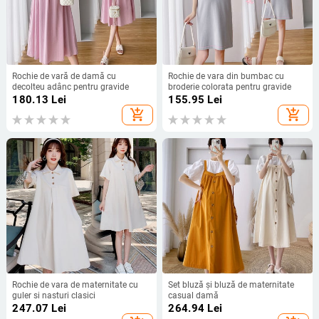
Rochie de vară de damă cu
Rochie de vara din bumbac cu
decolteu adânc pentru gravide
broderie colorata pentru gravide
180.13
Lei
155.95
Lei
add_shopping_cart
add_shopping_cart
Rochie de vara de maternitate cu
Set bluză și bluză de maternitate
guler si nasturi clasici
casual damă
247.07
Lei
264.94
Lei