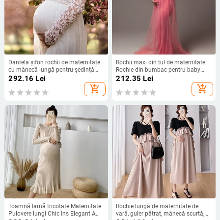
Dantela șifon rochii de maternitate
Rochii maxi din tul de maternitate
cu mânecă lungă pentru ședință
Rochie din bumbac pentru baby
foto Sarcina rochie de duș pentru
Shower Femeie gravidă elastică
292.16
Lei
212.35
Lei
copii Fotografie haine pentru femei
Rochie foto elegantă roz
add_shopping_cart
add_shopping_cart
însărcinate 2121
Toamnă Iarnă tricotate Maternitate
Rochie lungă de maternitate de
Pulovere lungi Chic Ins Elegant A
vară, guler pătrat, mânecă scurtă,