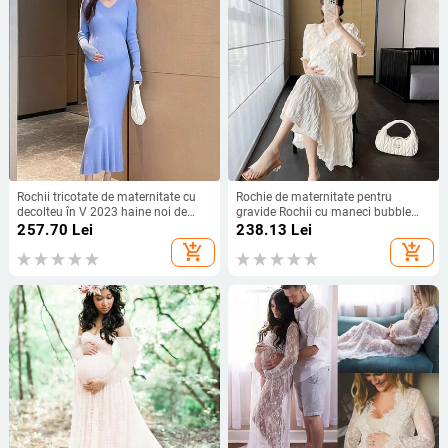
Rochii tricotate de maternitate cu
Rochie de maternitate pentru
decolteu în V 2023 haine noi de
gravide Rochii cu maneci bubble
toamnă pentru femei însărcinate
2023 Noua moda marime Plus
257.70
Lei
238.13
Lei
rochie lungă cu coadă de pește la
Rochii largi, solide, cu decolteu in V
add_shopping_cart
add_shopping_cart
modă rochie subțire pentru sarcină
Rochie lunga de femeie