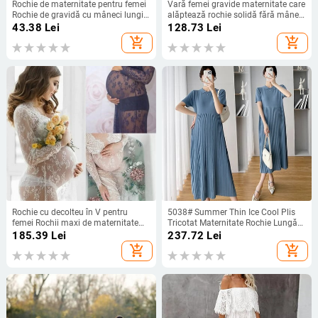
Rochie de maternitate pentru femei
Vară femei gravide maternitate care
Rochie de gravidă cu mâneci lungi
alăptează rochie solidă fără mâneci
cu buline cu centură Rochii de
alăptare vară sarcină rochie
43.38
Lei
128.73
Lei
maternitate pentru baby shower de
embarazada rochie haine
add_shopping_cart
add_shopping_cart
toamnă Haine pentru femei gravide
Rochie cu decolteu în V pentru
5038# Summer Thin Ice Cool Plis
femei Rochii maxi de maternitate
Tricotat Maternitate Rochie Lungă
din dantelă Fotografie de fantezie
Elegantă A Line Haine largi pentru
185.39
Lei
237.72
Lei
Rochii pentru femei însărcinate
gravide Ins OL Sarcina
add_shopping_cart
add_shopping_cart
Accesorii de fotografie
Îmbrăcăminte de maternitate