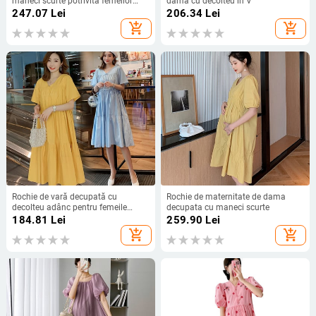
maneci scurte potrivita femeilor
damă cu decolteu în V
insarcinate
247.07
Lei
206.34
Lei
add_shopping_cart
add_shopping_cart
Rochie de vară decupată cu
Rochie de maternitate de dama
decolteu adânc pentru femeile
decupata cu maneci scurte
însărcinate
184.81
Lei
259.90
Lei
add_shopping_cart
add_shopping_cart