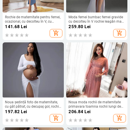
Rochie de maternitate pentru femei,
Moda femei bumbac femei gravide
ocazional, cu decolteu în V, cu
cu decolteu în V rochie leagăn mare
bretele spaghete, fără mâneci,
rochie lungă rochie gravidă de
141.68
Lei
259.80
Lei
rochie albastră, pentru haine de
maternitate pentru ședință foto
add_shopping_cart
add_shopping_cart
sarcină
Noua ședință foto de maternitate,
Noua moda rochii de maternitate
cu gât pătrat, cu decupaj gol, rochie
primavara toamna rochii lungi de
de femeie, sexy, Spice Girl, fără talie,
sarcina pentru gravide rochie
197.82
Lei
206.84
Lei
pentru femei însărcinate, guler,
ocazional haine de maternitate plus
add_shopping_cart
add_shopping_cart
rochie solidă cu fantă înaltă
size