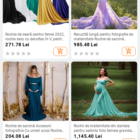
Rochie de seară pentru femei 2022,
Recuzită lungă pentru fotografie de
rochie sexy cu decolteu în V, pentru
maternitate Rochie de sarcină
femei însărcinate, haine de
Fotografie Rochii de maternitate
271.78
Lei
985.48
Lei
maternitate, accesorii foto pentru
pentru ședință foto Rochie de
add_shopping_cart
add_shopping_cart
gravide, rochii pentru costume
gravidă Rochie maxi din dantelă
Rochie de sarcină Accesorii
Rochii de maternitate din dantela
fotografice Cu umeri scoși Rochie
pentru sedinta foto femeie gravida
sexy de maternitate pentru ședință
fara umeri, lunga, eleganta, rochie
204.08
Lei
1,145.40
Lei