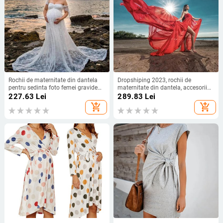
Rochii de maternitate din dantela
Dropshiping 2023, rochii de
pentru sedinta foto femei gravide
maternitate din dantela, accesorii
rochie de baby shower cu trena
pentru sedinte foto, rochie maxi
227.63
Lei
289.83
Lei
matura rochie maxi rochie de
pentru femei gravide, pentru
add_shopping_cart
add_shopping_cart
sarcina accesorii fotografice
fotografie lungi insarcinate