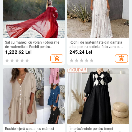
Şal cu mâneci cu volan Fotografie
Rochii de maternitate din dantela
de maternitate Rochii pentru
alba pentru sedinta foto vara cu
gravide șifon Rochii de maternitate
decolteu in V Rochie de dus pentru
1,222.62
Lei
245.24
Lei
pentru ședință foto Rochii de
bebelusi pentru sarcina femei
add_shopping_cart
add_shopping_cart
sarcină
gravide fotografie rochii maxi
Rochie lejeră casual cu mâneci
Îmbrăcăminte pentru femei