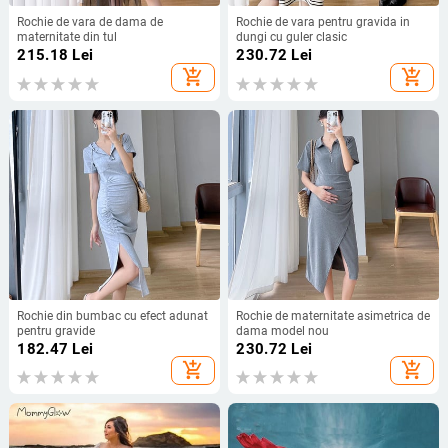
Rochie de vara de dama de
Rochie de vara pentru gravida in
maternitate din tul
dungi cu guler clasic
215.18
Lei
230.72
Lei
add_shopping_cart
add_shopping_cart
Rochie din bumbac cu efect adunat
Rochie de maternitate asimetrica de
pentru gravide
dama model nou
182.47
Lei
230.72
Lei
add_shopping_cart
add_shopping_cart