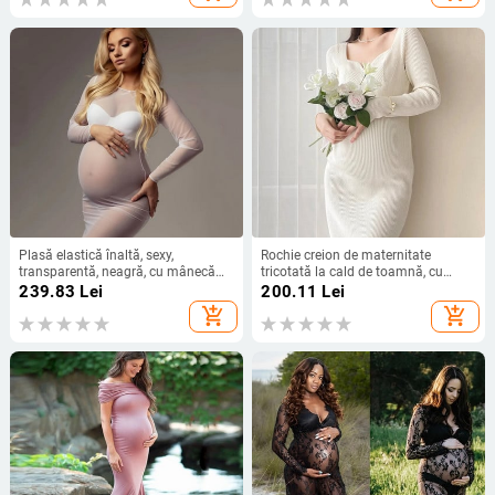
Plasă elastică înaltă, sexy,
Rochie creion de maternitate
transparentă, neagră, cu mânecă
tricotată la cald de toamnă, cu
lungă, club de noapte, bodycon,
decolteu în V, fermecătoare, haine
239.83
Lei
200.11
Lei
rochie pentru fotografia de
subțiri, pentru femei însărcinate, șic
add_shopping_cart
add_shopping_cart
maternitate, rochii
în sarcină