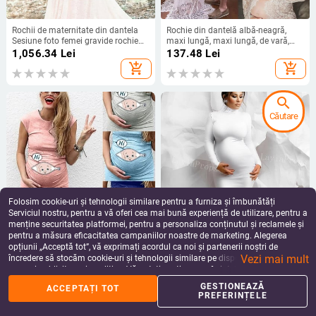
Rochii de maternitate din dantela
Rochie din dantelă albă-neagră,
Sesiune foto femei gravide rochie
maxi lungă, maxi lungă, de vară,
de baby shower cu trena rochie
rochie de dantelă pentru gravide,
1,056.34
Lei
137.48
Lei
maxi rochie de sarcina accesorii
rochie de fotografie, accesoriu,
add_shopping_cart
add_shopping_cart
fotografice
rochie transparentă
search
Căutare
Folosim cookie-uri și tehnologii similare pentru a furniza și îmbunătăți
Serviciul nostru, pentru a vă oferi cea mai bună experiență de utilizare, pentru a
menține securitatea platformei, pentru a personaliza conținutul și reclamele și
pentru a măsura eficacitatea campaniilor noastre de marketing. Alegerea
Draguta Rochie De Maternitate
Rochii de maternitate cu mâneci
opțiunii „Acceptă tot”, vă exprimați acordul ca noi și partenerii noștri de
Rochie Lejera Lejera Femei Haine De
lungi pentru ședință foto rochie
Vezi mai mult
Maternitate Rochie De Maternitate
midi cu bluză plisată, fotografie de
încredere să stocăm cookie-uri și tehnologii similare pe dispozitivul dvs. în
120.84
Lei
131.24
Lei
Marime Plus Femei Insarcinate
petrecere pentru femei, haine de duș
scopuri publicitare și analitice. Vă puteți gestiona preferințele în orice moment
add_shopping_cart
add_shopping_cart
pentru copii însărcinate
făcând clic pe „Gestionează preferințele”. Pentru mai multe informații, vă
GESTIONEAZĂ
ACCEPTAȚI TOT
rugăm să consultați
Politica noastră de confidențialitate
.
PREFERINȚELE