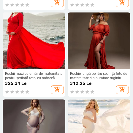
foto gravidă Rochii lungi maxi Plus
de baby shower pentru femeie
add_shopping_cart
add_shopping_cart
Size 5XL
rochie de seara noua
Rochii maxi cu umăr de maternitate
Rochie lungă pentru ședință foto de
pentru ședință foto, cu mânecă
maternitate din bumbac ruginiu
lungă, femei însărcinate, pentru
Boho Rochie foto de sarcină 2 în 1
325.34
Lei
312.25
Lei
baby shower, accesorii fotografice,
din bumbac boem
add_shopping_cart
add_shopping_cart
rochie pentru femei însărcinate