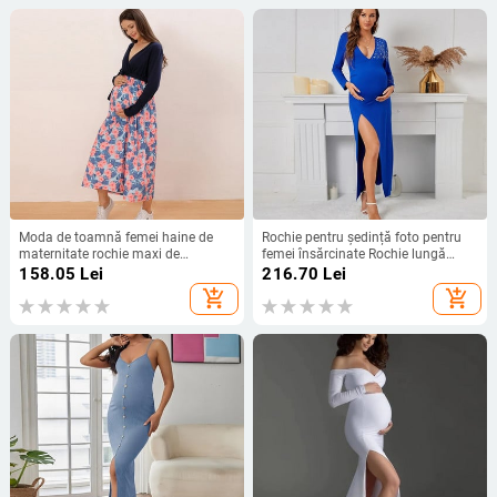
Moda de toamnă femei haine de
Rochie pentru ședință foto pentru
maternitate rochie maxi de
femei însărcinate Rochie lungă
maternitate rochie de sarcină din
Rochie cu mâneci lungi cu decolteu
158.05
Lei
216.70
Lei
bumbac cu mânecă lungă cu
în V cu strass Rochie de seară sexy
add_shopping_cart
add_shopping_cart
imprimare florală mozaic
pentru baby shower cu fantă
laterală din bumbac