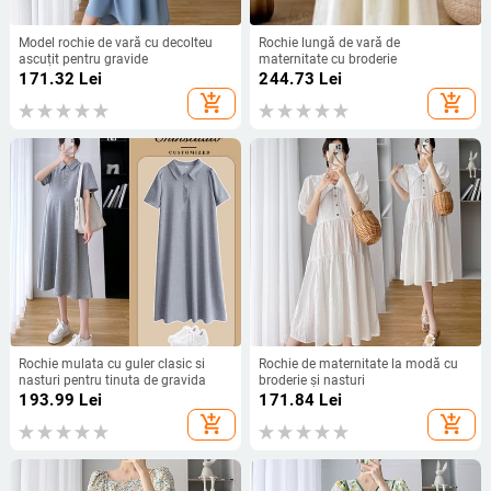
Model rochie de vară cu decolteu
Rochie lungă de vară de
ascuțit pentru gravide
maternitate cu broderie
171.32
Lei
244.73
Lei
add_shopping_cart
add_shopping_cart
Rochie mulata cu guler clasic si
Rochie de maternitate la modă cu
nasturi pentru tinuta de gravida
broderie și nasturi
193.99
Lei
171.84
Lei
add_shopping_cart
add_shopping_cart