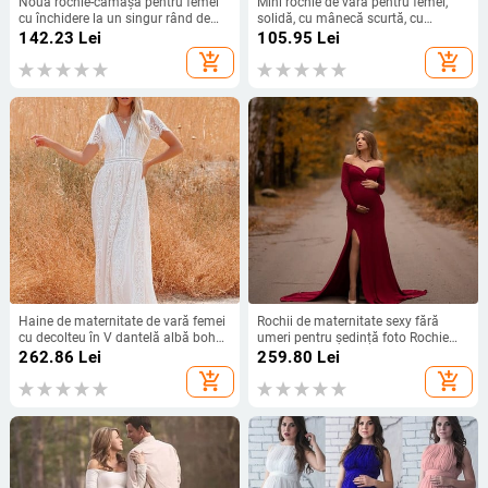
Noua rochie-cămașă pentru femei
Mini rochie de vară pentru femei,
cu închidere la un singur rând de
solidă, cu mânecă scurtă, cu
nasturi și rever larg în stil european
decolteu în V, pentru doamnă,
142.23
Lei
105.95
Lei
și american, modă de primăvară și
plisată, cu volan, ocazional, vintage,
add_shopping_cart
add_shopping_cart
toamnă
rochii largi, confortabile, respirabile
Haine de maternitate de vară femei
Rochii de maternitate sexy fără
cu decolteu în V dantelă albă boho
umeri pentru ședință foto Rochie
cu mâneci scurte îmbrăcăminte de
maxi despărțită femei gravide
262.86
Lei
259.80
Lei
plajă ocazional rochie maxi pentru
Fotografie prop rochie lungă de
add_shopping_cart
add_shopping_cart
damă rochie de sarcină rochii
sarcină Haine