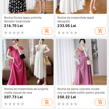
Rochie florala lejera potrivita
Rochie de maternitate lejeră
femeilor insarcinate
decupată
216.70
Lei
233.05
Lei
add_shopping_cart
add_shopping_cart
Rochie de maternitate de lungime
Rochie de dama colorata model
medie casual de vara
nou cu bretele subtiri pentru gravide
207.73
Lei
250.22
Lei
add_shopping_cart
add_shopping_cart