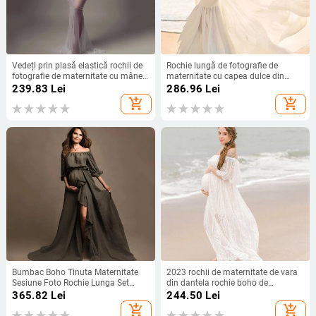
Vedeți prin plasă elastică rochii de
Rochie lungă de fotografie de
fotografie de maternitate cu mâneci
maternitate cu capea dulce din
întregi decolteu sarcină ședință foto
jerseu de inimă rochie pentru
239.83
Lei
286.96
Lei
rochie lungă
ședință foto de sarcină rochie
add_shopping_cart
add_shopping_cart
potrivită pentru baby shower
Bumbac Boho Tinuta Maternitate
2023 rochii de maternitate de vara
Sesiune Foto Rochie Lunga Set
din dantela rochie boho de
Fotografie Sarcina 2 in 1 Rochie
fotografie de maternitate rochie
365.82
Lei
244.50
Lei
lungă de sarcină cu gât tăiat
add_shopping_cart
add_shopping_cart