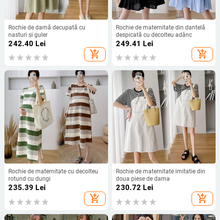
Rochie de damă decupată cu
Rochie de maternitate din dantelă
nasturi și guler
despicată cu decolteu adânc
242.40
Lei
249.41
Lei
add_shopping_cart
add_shopping_cart
Rochie de maternitate cu decolteu
Rochie de maternitate imitatie din
rotund cu dungi
doua piese de dama
235.39
Lei
230.72
Lei
add_shopping_cart
add_shopping_cart