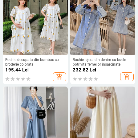
Rochie decupata din bumbac cu
Rochie lejera din denim cu bucle
broderie colorata
potrivita femeilor insarcinate
195.44
Lei
232.82
Lei
add_shopping_cart
add_shopping_cart