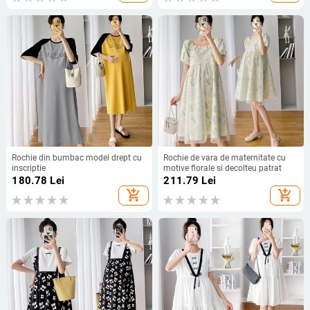
Rochie din bumbac model drept cu
Rochie de vara de maternitate cu
inscriptie
motive florale si decolteu patrat
180.78
Lei
211.79
Lei
add_shopping_cart
add_shopping_cart