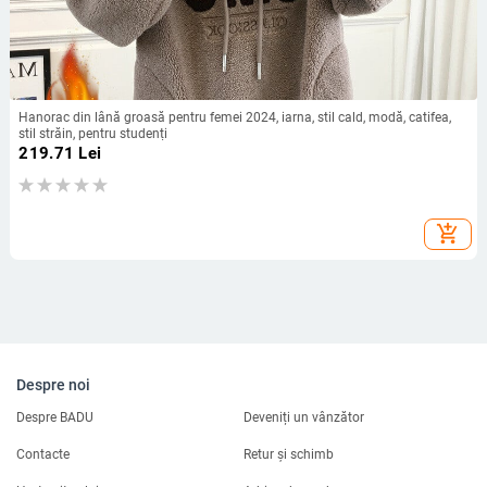
Hanorac din lână groasă pentru femei 2024, iarna, stil cald, modă, catifea,
stil străin, pentru studenți
219.71
Lei
add_shopping_cart
Despre noi
Despre BADU
Deveniți un vânzător
Contacte
Retur și schimb