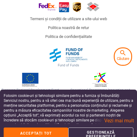
Termeni și condiții de utilizare a site-ului web
Politica noastră de retur
Politica de confidențialitate
search
Căutare
Fund of Funds
European Regional Development Fund
Operational Programme Innovation and
Competitiveness
Folosim cookie-uri și tehnologii similare pentru a furniza și îmbunătăți
Serviciul nostru, pentru a vă oferi cea mai bună experiență de utilizare, pentru a
Badu has been supported by Silverline Capital, a private equity fund, co-financed by the
menține securitatea platformei, pentru a personaliza conținutul și reclamele și
by the European Structural and Investment Funds under the operational program
“Innovation and Competitiveness 2014-2020”, managed by the Fund Manager of
pentru a măsura eficacitatea campaniilor noastre de marketing. Alegerea
Financial Instruments in Bulgaria.
opțiunii „Acceptă tot”, vă exprimați acordul ca noi și partenerii noștri de
Vezi mai mult
încredere să stocăm cookie-uri și tehnologii similare pe dispozitivul dvs. în
©2017-2026
scopuri publicitare și analitice. Vă puteți gestiona preferințele în orice moment
făcând clic pe „Gestionează preferințele”. Pentru mai multe informații, vă
GESTIONEAZĂ
ACCEPTAȚI TOT
rugăm să consultați
Politica noastră de confidențialitate
.
PREFERINȚELE