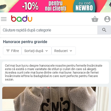
menu
shopping_basket
account_circle
search
Hanorace pentru gravide
filter_list
keyboard_arrow_down
keyboard_arrow_down
Filtre
Sortați după
Reduceri
Cel mai bun lucru despre hanoracele noastre pentru femeile însărcinate
este că există o mare varietate de stiluri și culori din care să alegeți.
Acestea sunt cele mai bune dintre cele mai bune: hanorace de femei
însărcinate ieftine la Baduglobal.ro care sunt perfecte pentru fiecare
sezon.