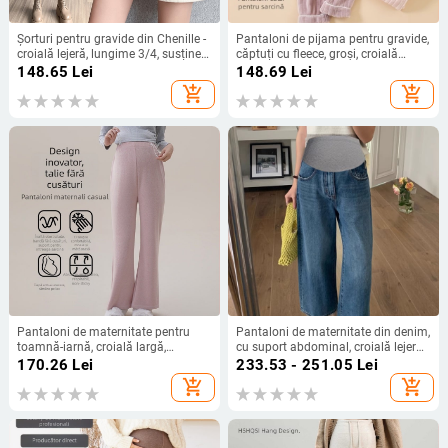
Șorturi pentru gravide din Chenille -
Pantaloni de pijama pentru gravide,
croială lejeră, lungime 3/4, susținere
căptuți cu fleece, groși, croială
abdominală
lejeră, susținere pentru burtă,
148.65
Lei
148.69
Lei
îmbrăcăminte de iarnă pentru casă
add_shopping_cart
add_shopping_cart
Pantaloni de maternitate pentru
Pantaloni de maternitate din denim,
toamnă-iarnă, croială largă,
cu suport abdominal, croială lejeră,
țesătură groasă, viscoză 50–70%,
lungime 9/10, 70–80% bumbac,
170.26
Lei
233.53 - 251.05
Lei
elasticitate ridicată
grosime medie, toamnă 2025
add_shopping_cart
add_shopping_cart