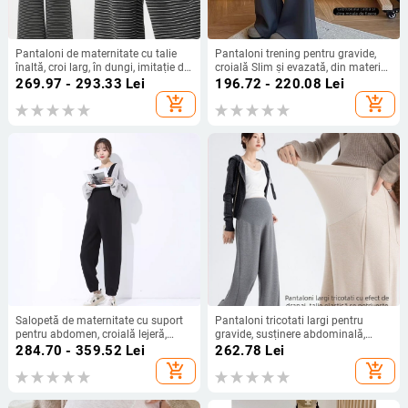
Pantaloni de maternitate cu talie
Pantaloni trening pentru gravide,
înaltă, croi larg, în dungi, imitație de
croială Slim și evazată, din material
lână, confort fără strângere în
bumbac aerat, căptușeală fleece,
269.97 - 293.33
Lei
196.72 - 220.08
Lei
abdomen
pentru a menține căldura, toamnă-
add_shopping_cart
add_shopping_cart
iarnă
Salopetă de maternitate cu suport
Pantaloni tricotati largi pentru
pentru abdomen, croială lejeră,
gravide, susținere abdominală,
poliester 50-70%, elasticitate mare,
țesătură tricotată groasă din
284.70 - 359.52
Lei
262.78
Lei
grosime moderată
bumbac 30-50%, elasticitate
add_shopping_cart
add_shopping_cart
ridicată, toamnă-iarnă