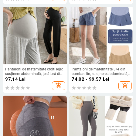
Pantaloni de maternitate croiți lejer,
Pantaloni de maternitate 3/4 din
susținere abdominală, țesătură din
bumbac-lin, susținere abdominală,
bumbac 30–50% conținut, YQ, vară
croială lejeră de vară
97.14
Lei
74.02 - 99.57
Lei
2023
add_shopping_cart
add_shopping_cart