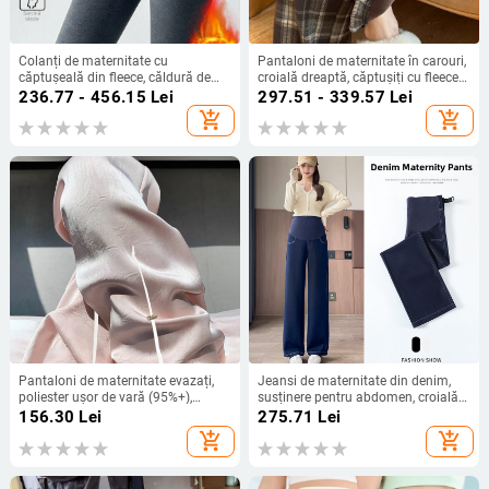
Colanți de maternitate cu
Pantaloni de maternitate în carouri,
căptușeală din fleece, căldură de
croială dreaptă, căptușiți cu fleece
iarnă, croială slim, talie medie,
pentru iarnă, groși, fără panou
236.77 - 456.15
Lei
297.51 - 339.57
Lei
țesătură viscoză-poliester
pentru burtă, lungi, calzi pentru
add_shopping_cart
add_shopping_cart
femei cu înălțime mică
Pantaloni de maternitate evazați,
Jeansi de maternitate din denim,
poliester ușor de vară (95%+),
susținere pentru abdomen, croială
susținere abdominală, lungime
largă, grosime normală, 70–80%
156.30
Lei
275.71
Lei
integrală, stil inspirat din China
fibre cationice, toamna 2025
add_shopping_cart
add_shopping_cart