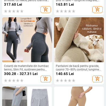
amestec cu fleece, pentru toamnă–
șnur în talie — lungime integrală,
iarna, talie înaltă, călduroși
grosime medie, poliester (70–80%),
317.60
Lei
163.81
Lei
toamnă/iarnă
add_shopping_cart
add_shopping_cart
Colanți de maternitate din bumbac
Pantaloni de bază pentru gravide,
termic, Slim Fit, susținere pentru
cașmir 70–80% conținut, lungime
burtă, pantaloni lungi, 95% bumbac
9/10, croială strânsă, calzi pentru
300.28 - 327.31
Lei
140.65
Lei
cu fibre lungi, toamnă 2025
iarna 2025
add_shopping_cart
add_shopping_cart