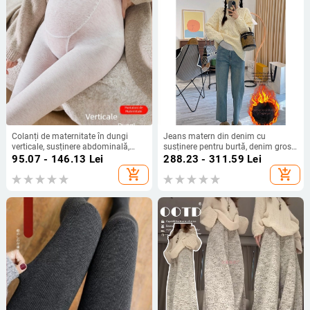
Colanți de maternitate în dungi
Jeans matern din denim cu
verticale, susținere abdominală,
susținere pentru burtă, denim gros,
groși pentru iarnă, mărime plus
croială lejeră drept, iarnă 2023
95.07 - 146.13
Lei
288.23 - 311.59
Lei
add_shopping_cart
add_shopping_cart