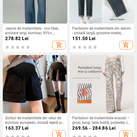
Jeansi de maternitate - croi liber,
Pantaloni de maternitate din denim
picioare largi, bumbac 95%+,
- croială largă, grosime medie,
toamnă 2024
bumbac 50–70%, susținere
278.82
Lei
151.50
Lei
abdominală
add_shopping_cart
add_shopping_cart
Șorturi de maternitate din velur de
Pantaloni de maternitate evazați –
bumbac european, croială lejeră și
groși, lungi, talie înaltă, poliester, cu
largă, lungime 3/4, talie medie cu
dungi
163.37
Lei
269.56 - 284.86
Lei
suport pentru maternitate
add_shopping_cart
add_shopping_cart