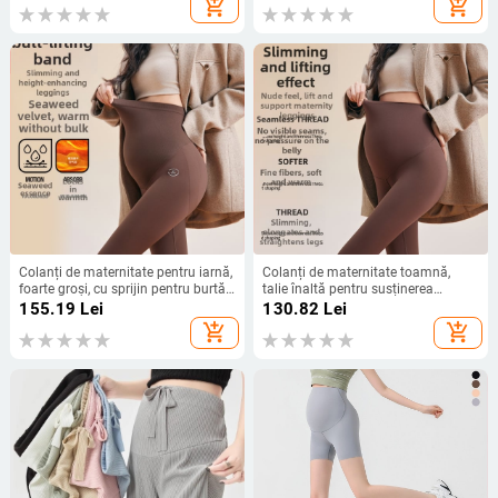
add_shopping_cart
add_shopping_cart
Colanți de maternitate pentru iarnă,
Colanți de maternitate toamnă,
foarte groși, cu sprijin pentru burtă
talie înaltă pentru susținerea
și ridicare a șoldurilor, nailon 90–
abdomenului, elasticitate mare,
155.19
Lei
130.82
Lei
95% + spandex 5–10%, Iarna 2025
material nylon, lungime 9/10,
add_shopping_cart
add_shopping_cart
croială strânsă