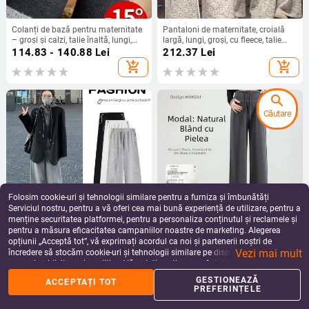
Colanți de bază pentru maternitate
Pantaloni de maternitate, croială
– groși și calzi, talie înaltă, lungi,
largă, lungi, groși, cu fleece, talie
viscoză 80–90%
înaltă
114.83 - 140.88
Lei
212.37
Lei
add_shopping_cart
add_shopping_cart
search
Căutare
Folosim cookie-uri și tehnologii similare pentru a furniza și îmbunătăți
Serviciul nostru, pentru a vă oferi cea mai bună experiență de utilizare, pentru a
menține securitatea platformei, pentru a personaliza conținutul și reclamele și
pentru a măsura eficacitatea campaniilor noastre de marketing. Alegerea
Pantaloni de maternitate cu croială
Lanxess Modal pantaloni de
opțiunii „Acceptă tot”, vă exprimați acordul ca noi și partenerii noștri de
largă, Toamnă-Iarnă 2025, croială
maternitate, talie înaltă, croială
Vezi mai mult
lejeră, bumbac 80-90% cu spandex
largă și dreaptă, lungime până la
încredere să stocăm cookie-uri și tehnologii similare pe dispozitivul dvs. în
189.46 - 217.49
Lei
312.00
Lei
<30%, micro-elasticitate
podea, mărime mare
scopuri publicitare și analitice. Vă puteți gestiona preferințele în orice moment
add_shopping_cart
add_shopping_cart
făcând clic pe „Gestionează preferințele”. Pentru mai multe informații, vă
GESTIONEAZĂ
ACCEPTAȚI TOT
rugăm să consultați
Politica noastră de confidențialitate
.
PREFERINȚELE