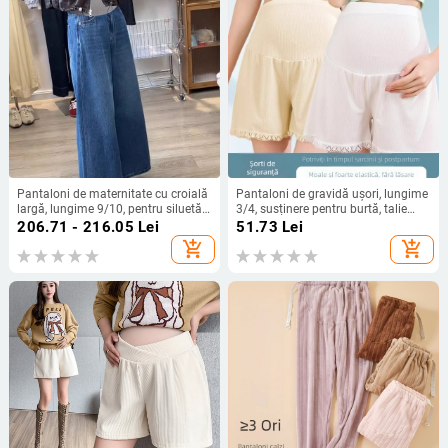
Pantaloni de maternitate cu croială
Pantaloni de gravidă ușori, lungime
largă, lungime 9/10, pentru siluetă
3/4, susținere pentru burtă, talie
mică și mărime plus, croială lejeră,
înaltă, croială liberă, țesătură
206.71 - 216.05
Lei
51.73
Lei
modă de toamnă 8225
poliester
add_shopping_cart
add_shopping_cart