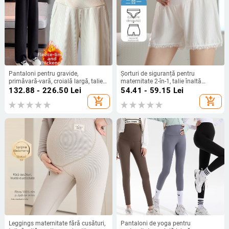
Pantaloni pentru gravide,
Șorturi de siguranță pentru
primăvară-vară, croială largă, talie
maternitate 2-în-1, talie înaltă
înaltă, plus size și petite, groși și
pentru susținerea abdomenului,
132.88 - 226.50
Lei
54.41 - 59.15
Lei
calzi, croială dreaptă, pantaloni
țesătură Ice Silk, amestec poliester-
add_shopping_cart
add_shopping_cart
casual pentru sarcină
elastan, lungime 3/4
Leggings maternitate fără cusături,
Pantaloni de yoga pentru