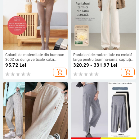
Colanți de maternitate din bumbac
Pantaloni de maternitate cu croială
300D cu dungi verticale, calzi
largă pentru toamnă-iarnă, căptuți
pentru primăvară-toamnă, susținere
cu fleece, groși, croială dreaptă
95.72
Lei
320.29 - 331.97
Lei
a burticii, ajustabil
lejeră, până la podea, mărime plus
add_shopping_cart
add_shopping_cart