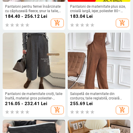
Pantaloni pentru femei însărcinate
Pantaloni de maternitate plus size,
cu căptușeală fleece, șnur la talie,
croială largă, lejer, poliester 80–
croială lejeră lantern, talie înaltă, din
90%, primăvara 2025
184.40 - 256.12
Lei
183.04
Lei
bumbac-poliester, încălzesc
add_shopping_cart
add_shopping_cart
Pantaloni de maternitate croiți, talie
Salopetă de maternitate din
înaltă, material gros poliester-
corduroy, talie reglabilă, croială
pamuk (95%+), susținere abdomen,
lejeră, toamnă-iarnă 2025
216.05 - 232.41
Lei
255.69
Lei
toamnă-iarnă 2025
add_shopping_cart
add_shopping_cart