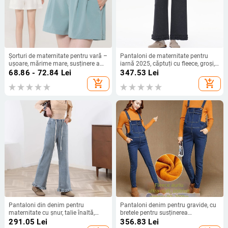
Șorturi de maternitate pentru vară –
Pantaloni de maternitate pentru
ușoare, mărime mare, susținere a
iarnă 2025, căptuți cu fleece, groși,
abdomenului, croială lejeră, capri,
croială largă, lungime 9/10, din
68.86 - 72.84
Lei
347.53
Lei
picioare largi
amestec de lână, cașmir sintetic,
add_shopping_cart
add_shopping_cart
toamnă–iarnă
Pantaloni din denim pentru
Pantaloni denim pentru gravide, cu
maternitate cu șnur, talie înaltă,
bretele pentru susținerea
croială Slim, lungime Nine-Point
abdomenului, căptuți cu fleece,
291.05
Lei
356.83
Lei