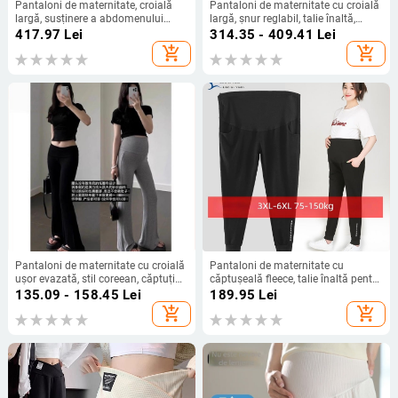
Pantaloni de maternitate, croială
Pantaloni de maternitate cu croială
largă, susținere a abdomenului
largă, șnur reglabil, talie înaltă,
(material bumbac-poliester;
fleece pentru căldură
417.97
Lei
314.35 - 409.41
Lei
grosime medie; microelasticitate;
add_shopping_cart
add_shopping_cart
lungime integrală)
Pantaloni de maternitate cu croială
Pantaloni de maternitate cu
ușor evazată, stil coreean, căptuți
căptușeală fleece, talie înaltă pentru
cu fleece
susținerea burții, 95% bumbac,
135.09 - 158.45
Lei
189.95
Lei
lungime integrală, croială lejeră
add_shopping_cart
add_shopping_cart