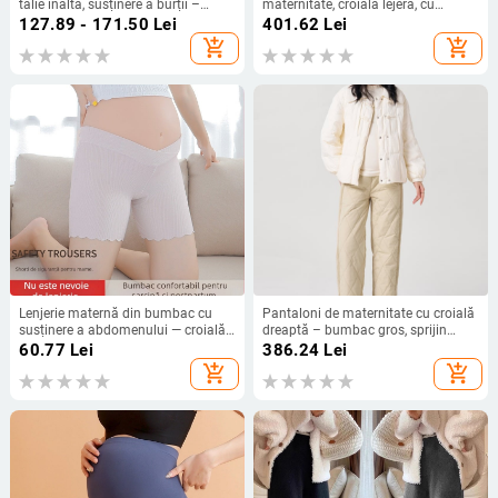
talie înaltă, susținere a burții –
maternitate, croială lejeră, cu
țesătură groasă, poliester 70–80%
susținere a burții (Țesătură Nylon,
127.89 - 171.50
Lei
401.62
Lei
și spandex până la 30%, elasticitate
Grosime medie, Pantaloni lungi,
add_shopping_cart
add_shopping_cart
ridicată
Ușoară elasticitate)
Lenjerie maternă din bumbac cu
Pantaloni de maternitate cu croială
susținere a abdomenului — croială
dreaptă – bumbac gros, sprijin
lejeră, grosime medie, 95% bumbac,
abdominal, micro-elasticitate,
60.77
Lei
386.24
Lei
pentru toamnă-iarnă
croială lejeră
add_shopping_cart
add_shopping_cart