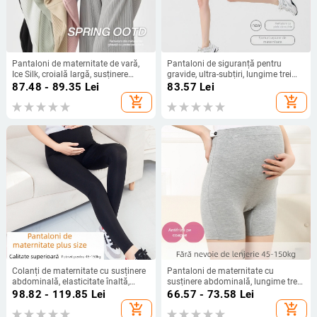
Pantaloni de maternitate de vară,
Pantaloni de siguranță pentru
Ice Silk, croială largă, susținere
gravide, ultra-subțiri, lungime trei
pentru burtă, plus size, confortabili
sferturi, susținere abdominală,
87.48 - 89.35
Lei
83.57
Lei
pentru purtare zilnică
material nylon
add_shopping_cart
add_shopping_cart
Colanți de maternitate cu susținere
Pantaloni de maternitate cu
abdominală, elasticitate înaltă,
susținere abdominală, lungime trei-
croială slim, țesătură subțire,
sferturi, material modal (90–95%
98.82 - 119.85
Lei
66.57 - 73.58
Lei
amestec modal-bumbac 95%
modal) într-o fibră din celuloză
add_shopping_cart
add_shopping_cart
bumbac, pantaloni lungi
regenerată, croială slim