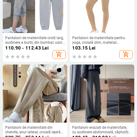
Pantaloni de maternitate croiți larg,
Pantaloni de maternitate pentru
susținere a burții, din bumbac ușor,
yoga, croială slim, material
lungime 3/4, pentru primăvară-vară,
poliester-spandex (95% poliester,
110.90 - 112.43
Lei
103.15
Lei
plus size
spandex <30%), pantaloni lungi
add_shopping_cart
add_shopping_cart
Pantaloni de maternitate din
Pantaloni evazați de maternitate,
chenille, șnur lateral, croială lejeră
cu susținere abdominală, căptuțiți
de tip Harem-Carrot, căptușiți cu
cu fleece, croială lejeră, material