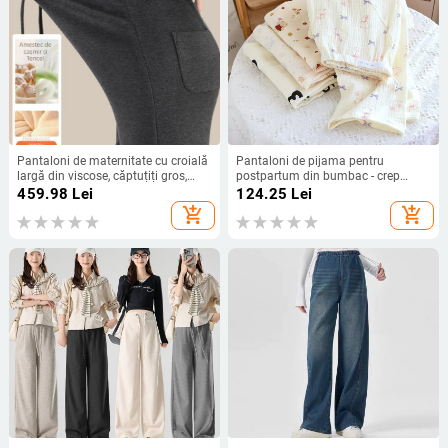
Pantaloni de maternitate cu croială
Pantaloni de pijama pentru
largă din viscose, căptuțiți gros,
postpartum din bumbac - crep
talie înaltă, lungi, pentru iarnă
dublu strat, croială lejeră, 95%
459.98
Lei
124.25
Lei
bumbac, pantaloni, lansare 2025
add_shopping_cart
add_shopping_cart