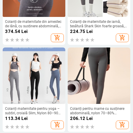
Colanți de maternitate din amestec
Colanți de maternitate de iarnă,
de lână, cu susținere abdominală,
țesătură Shark Skin foarte groasă,
croială strânsă, pentru toamnă-
talie înaltă cu curea reglabilă pentru
374.54
Lei
224.75
Lei
iarnă
susținerea burticii, lungime până la
add_shopping_cart
add_shopping_cart
gleznă, nylon 80–90% cu Spandex
până la 30%
Colanți maternitate pentru yoga –
Colanți pentru mame cu susținere
subțiri, croială Slim, Nylon 80–90%
abdominală, nylon 70–80%
+ Spandex <30%, lungime pantaloni
material, grosi, croială strânsă,
113.34
Lei
206.12
Lei
2025
add_shopping_cart
add_shopping_cart