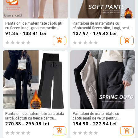
Pantaloni de maternitate căptușiți
Pantaloni de maternitate cu
cu fleece, lungi, grosime medie,
căptușeală fleece, slim, lungi, pentru
poliester 80–90%, susținere a burții
toamna-iarnă
91.35 - 133.41
Lei
137.97 - 179.42
Lei
add_shopping_cart
add_shopping_cart
Pantaloni de maternitate cu croială
Pantaloni de maternitate cu
largă, căptuți cu fleece pentru
căptușeală de velur pentru
toamnă-iarnă, lejeri și casual, talie
toamnă–iarnă 2025, croială lejeră,
270.38 - 296.08
Lei
194.90 - 222.94
Lei
cu șnur, fără panou abdominal
drapaj, moi și confortabili,
add_shopping_cart
add_shopping_cart
pantaloni casual, stil banana