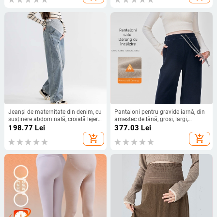
Jeanși de maternitate din denim, cu
Pantaloni pentru gravide iarnă, din
susținere abdominală, croială lejeră,
amestec de lână, groși, largi,
lungime până la gleznă, 70–80%
susținerea abdomenului
198.77
Lei
377.03
Lei
bumbac, microelastic
add_shopping_cart
add_shopping_cart