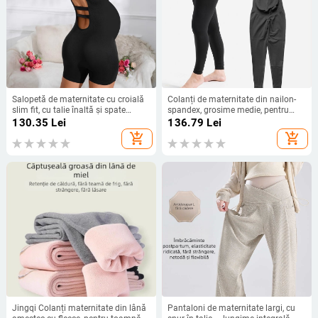
Salopetă de maternitate cu croială
Colanți de maternitate din nailon-
slim fit, cu talie înaltă și spate
spandex, grosime medie, pentru
plisată, pentru femei, de vară,
întreaga sarcină, croială strânsă
130.35
Lei
136.79
Lei
europene și americane, pentru
add_shopping_cart
add_shopping_cart
comerț exterior
Jingqi Colanți maternitate din lână
Pantaloni de maternitate largi, cu