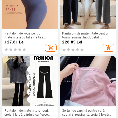
Pantaloni de yoga pentru
Pantaloni de maternitate pentru
maternitate cu talie înaltă și
toamnă-iarnă, tricot, detalii
susținere a burticii, croi strâns,
contrastante, croială dreaptă,
127.81
Lei
228.85
Lei
material nylon/spandex, lungime
susținere abdominală, lungime
add_shopping_cart
add_shopping_cart
cropped
9/10
Pantaloni de maternitate negri,
Șorturi de sarcină pentru vară,
croială largă, căptuiți cu fleece,
subțiri și respirante, croială lejeră,