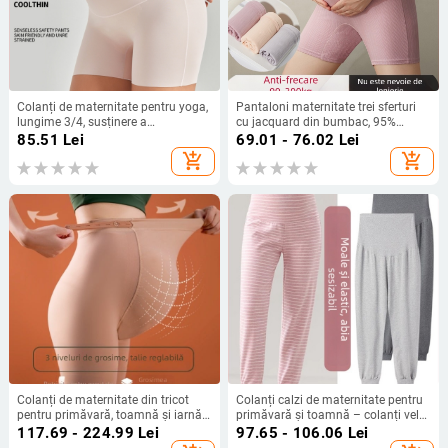
Colanți de maternitate pentru yoga,
Pantaloni maternitate trei sferturi
lungime 3/4, susținere a
cu jacquard din bumbac, 95%
abdomenului, amestec nylon-
bumbac, susținere abdominală,
85.51
Lei
69.01 - 76.02
Lei
spandex 70–80% nylon, 20–30%
elasticitate ridicată
add_shopping_cart
add_shopping_cart
spandex, elasticitate ridicată
Colanți de maternitate din tricot
Colanți calzi de maternitate pentru
pentru primăvară, toamnă și iarnă,
primăvară și toamnă – colanți velur
căptușiți cu fleece și talpă din velur
pentru casă, croială lejeră
117.69 - 224.99
Lei
97.65 - 106.06
Lei
gros, model 8271