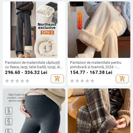
Pantaloni de maternitate căptușiți
Pantaloni de maternitate pentru
cu fleece, largi, talie înaltă, lungi, din
primăvară și toamnă, 2026 –
amestec bumbac-poliester
model nou, căptuți cu fleece pentru
296.60 - 336.32
Lei
154.77 - 167.38
Lei
iarnă, talie înaltă, croială lejeră, plus
add_shopping_cart
add_shopping_cart
size, potriviți pentru femei de
înălțime redusă