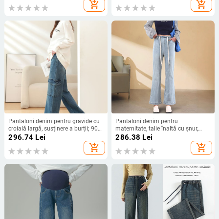
pentru iarnă, lungi, 80% bumbac
add_shopping_cart
add_shopping_cart
Pantaloni denim pentru gravide cu
Pantaloni denim pentru
croială largă, susținere a burții; 90–
maternitate, talie înaltă cu șnur,
95% bumbac, spandex sub 30%,
croială Slim, lungime 9/10,
296.74
Lei
286.38
Lei
țesătură groasă, croială lejeră
primăvară și toamnă
add_shopping_cart
add_shopping_cart