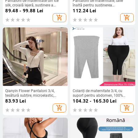
Pantaloni de maternitate din ice
Pantaloni de maternitate, talie
silk, croială lejeră, susținere a
înaltă pentru susținerea
abdomenului, lungime 9/10,
abdomenului, cu buzunare, Milk Silk
89.48 - 99.88
Lei
112.24
Lei
mărime plus, efect slim, aspect de
poliester-elastan, grosime medie,
add_shopping_cart
add_shopping_cart
picioare goale
croială strâmtă
Qianyin Flower Pantaloni 3/4,
Colanți de maternitate 3/4, cu
țesătură subțire, microelastic,
suport pentru abdomen, 100%
Primăvara 2023
modal, croială strânsă
83.93
Lei
104.32 - 165.30
Lei
add_shopping_cart
add_shopping_cart