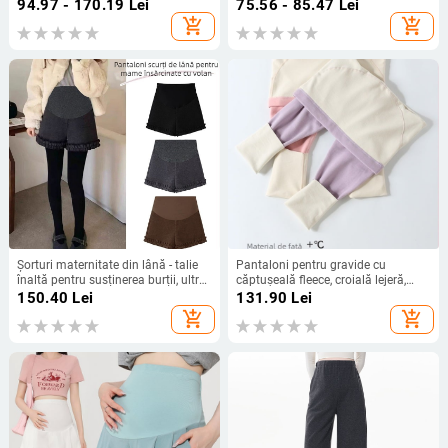
pentru primăvară-toamnă, iarnă
lungime 3/4, cu susținere pentru
94.97 - 170.19
Lei
75.56 - 85.47
Lei
2025
abdomen
add_shopping_cart
add_shopping_cart
Șorturi maternitate din lână - talie
Pantaloni pentru gravide cu
înaltă pentru susținerea burții, ultra-
căptușeală fleece, croială lejeră,
subțiri, lungime 3/4
poliester 80-90%, toamna 2024
150.40
Lei
131.90
Lei
add_shopping_cart
add_shopping_cart