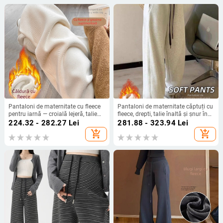
Pantaloni de maternitate cu fleece
Pantaloni de maternitate căptuți cu
pentru iarnă — croială lejeră, talie
fleece, drepti, talie înaltă și șnur în
înaltă, potriviți pentru
talie (amestec gros din lână-
224.32 - 282.27
Lei
281.88 - 323.94
Lei
toamnă/iarnă; material principal
poliester, poliester 80–90%)
add_shopping_cart
add_shopping_cart
50–70%, secundar <30% Spandex.