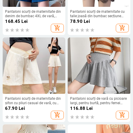
Pantaloni scurți de maternitate din
Pantaloni scurți de maternitate cu
denim de bumbac 4XL de vară,
talie joasă din bumbac secțiune
ocazional, cu picior largi, cu burtă
subțire haine de maternitate
168.45
Lei
78.90
Lei
largi, pentru femei însărcinate,
pantaloni scurți pentru gravide
add_shopping_cart
add_shopping_cart
pantaloni de sarcină de dimensiuni
femei gravide pantaloni scurți din
mari
denim de vară
Pantaloni scurți de maternitate din
Pantaloni scurți de vară cu picioare
șifon cu pliuri casual de vară, cu
largi, pentru burtă, pentru femei
picioare late, largi, drepte, cu talie
însărcinate, pantaloni de
67.90
Lei
116.88
Lei
joasă, pentru burtă, pentru gravide,
maternitate, talie înaltă, pantaloni
add_shopping_cart
add_shopping_cart
sarcină
largi, sport, scurti, din bumbac.