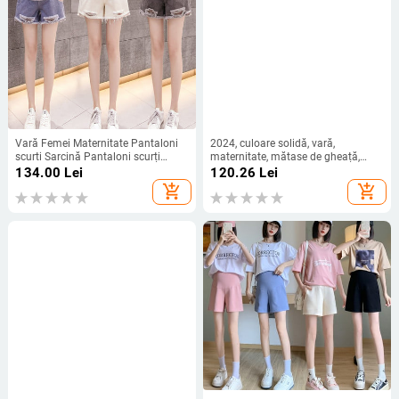
Vară Femei Maternitate Pantaloni
2024, culoare solidă, vară,
scurti Sarcină Pantaloni scurți
maternitate, mătase de gheață,
Însărcinate Denim cu talie înaltă
pantaloni scurți, subțiri, largi,
134.00
Lei
120.26
Lei
Pantaloni de mărime mare
casual, pentru femeie însărcinată,
add_shopping_cart
add_shopping_cart
pantaloni de sport la modă,
pantaloni scurti de sarcină