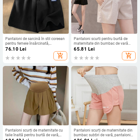
Pantaloni de sarcină în stil coreean
Pantaloni scurti pentru burtă de
pentru femeie însărcinată,
maternitate din bumbac de vară
pantaloni de vară largi ocazional,
Pantaloni scurți pentru femei
76.10
Lei
65.81
Lei
pantaloni sport de maternitate,
însărcinate Pantaloni scurți pentru
add_shopping_cart
add_shopping_cart
până la genunchi, picioare largi
sarcină Îmbrăcăminte pentru burtă
reglabilă în stil coreean
Pantaloni scurți de maternitate cu
Pantaloni scurți de maternitate din
talie înaltă pentru burtă de vară,
bumbac subțiri de vară, pantaloni
ocazional, pentru femei însărcinate,
scurți pentru burtă reglabili, haine