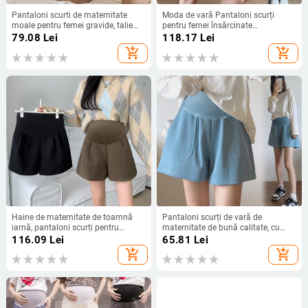
Pantaloni scurti de maternitate
Moda de vară Pantaloni scurți
moale pentru femei gravide, talie
pentru femei însărcinate
reglabilă de vară, elastici, sexy, mini
Îmbrăcăminte exterioară subțire
79.08
Lei
118.17
Lei
capris, pantaloni scurți de sarcină,
Pantaloni pentru abdomen din
add_shopping_cart
add_shopping_cart
jambiere
bumbac cu buzunare Pantaloni
largi de maternitate de culoare
solidă
Haine de maternitate de toamnă
Pantaloni scurți de vară de
iarnă, pantaloni scurți pentru
maternitate de bună calitate, cu
abdomen, talie înaltă, cizme largi
buzunare, pantaloni scurți de
116.09
Lei
65.81
Lei
pentru femei gravide, pantaloni cu
sarcină, ocazional, pentru femeie
add_shopping_cart
add_shopping_cart
picioare largi, en-gros
însărcinată.