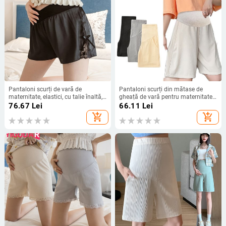
Pantaloni scurți de vară de
Pantaloni scurți din mătase de
maternitate, elastici, cu talie înaltă,
gheață de vară pentru maternitate,
pentru fitness, pantaloni scurti
culoare uni, talie înaltă, picioare
76.67
Lei
66.11
Lei
pentru gravidă, pantaloni scurți
largi, femei însărcinate, cu burtă,
add_shopping_cart
add_shopping_cart
pentru abdomen, pentru femei,
pantaloni de sarcină, pantaloni
haine de maternitate
imperiați