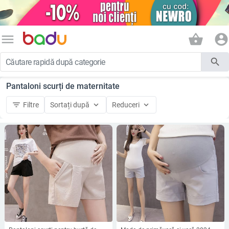
menu
shopping_basket
account_circle
search
Pantaloni scurți de maternitate
filter_list
keyboard_arrow_down
keyboard_arrow_down
Filtre
Sortați după
Reduceri