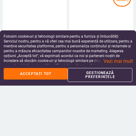
Folosim cookie-uri și tehnologii similare pentru a furniza și îmbunătăți
Serviciul nostru, pentru a vă oferi cea mai bună experiență de utilizare, pentru a
Pantaloni scurți de maternitate
Pantaloni scurți din denim alb de
menține securitatea platformei, pentru a personaliza conținutul și reclamele și
Pantaloni scurți de sarcină pentru
vară Pantaloni pentru maternitate
pentru a măsura eficacitatea campaniilor noastre de marketing. Alegerea
femei însărcinate, cu flori mici, din
Ultra subțiri Femei însărcinate
168.98 - 207.25
Lei
158.88 - 187.60
Lei
opțiunii „Acceptă tot”, vă exprimați acordul ca noi și partenerii noștri de
bumbac, îmbrăcăminte de vară,
Pantaloni scurti șic de blugi de
add_shopping_cart
add_shopping_cart
Vezi mai mult
încredere să stocăm cookie-uri și tehnologii similare pe dispozitivul dvs. în
pantaloni scurți cu elastic înalt
sarcină
scopuri publicitare și analitice. Vă puteți gestiona preferințele în orice moment
pentru îngrijirea burticii
făcând clic pe „Gestionează preferințele”. Pentru mai multe informații, vă
GESTIONEAZĂ
ACCEPTAȚI TOT
rugăm să consultați
Politica noastră de confidențialitate
.
PREFERINȚELE
Îmbrăcăminte de maternitate
Pantaloni scurți de maternitate de