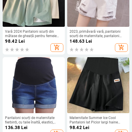
Vară 2024 Pantaloni scurți din
2023, primăvară vară, pantaloni
mătase de gheață pentru femeie
scurți de maternitate, pantaloni
însărcinată până la genunchi
scurți de sarcină, blugi însărcinate,
98.42
Lei
148.63
Lei
Pantaloni de maternitate pentru
toamnă, burtă, denim, slăbit
add_shopping_cart
add_shopping_cart
burtă, picioare largi, Thailanda,
pantaloni de sarcină
Pantaloni scurți de maternitate
Maternitate Summer Ice Cool
fierbinți, cu talie înaltă, elastici,
Pantaloni lat Picior largi haine
pentru sarcină, pantaloni din denim,
drepte pentru femei însărcinate, cu
136.38
Lei
98.42
Lei
blugi scurti de vară pentru femei
talie elastică, burtă, pantaloni scurți