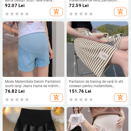
Burta Design Scurt Talie Înaltă
maternitate de vară, pantaloni
Picioare Late Femeie Însărcinată
scurți pentru burtă reglabili, haine
92.07
Lei
72.59
Lei
Pantaloni Empired Sarcină
pentru femei însărcinate, ocazional,
add_shopping_cart
add_shopping_cart
Pantaloni Dobby Largi
sarcină, haine pentru acasă
Moda Maternitate Denim Pantaloni
Pantaloni de trening de vară în stil
scurți largi Jeans Haine de mărime
coreean pentru maternitate,
Plus Femei însărcinate Pantaloni
picioare largi, ocazional, pentru
76.82
Lei
151.76
Lei
capris pentru îmbrăcăminte pentru
femeie însărcinată, pantaloni scurți
add_shopping_cart
add_shopping_cart
sarcină Pantaloni de maternitate
cu dungi Pantaloni în linie A
Pantaloni sport M-4xl