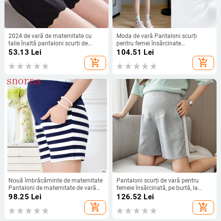
2024 de vară de maternitate cu
Moda de vară Pantaloni scurți
talie înaltă pantaloni scurți de
pentru femei însărcinate
siguranță largi pentru femei
Îmbrăcăminte exterioară subțire
53.13
Lei
104.51
Lei
însărcinate Slip de maternitate
Pantaloni pentru abdomen din
add_shopping_cart
add_shopping_cart
ajustabil pantaloni de lenjerie de
bumbac cu buzunare Pantaloni
corp de sarcină
largi de maternitate de culoare
solidă
Nouă îmbrăcăminte de maternitate
Pantaloni scurți de vară pentru
Pantaloni de maternitate de vară
femeie însărcinată, pe burtă, la
Pantaloni scurți de maternitate de
modă, în dungi laterale, patchwork,
98.25
Lei
126.52
Lei
modă Pantaloni de burtă pentru
pantaloni de maternitate, din
add_shopping_cart
add_shopping_cart
femeie însărcinată Pantaloni scurți
bumbac, cu talie înaltă, pantaloni
în dungi mărimea m-xxl
scurți sport casual largi