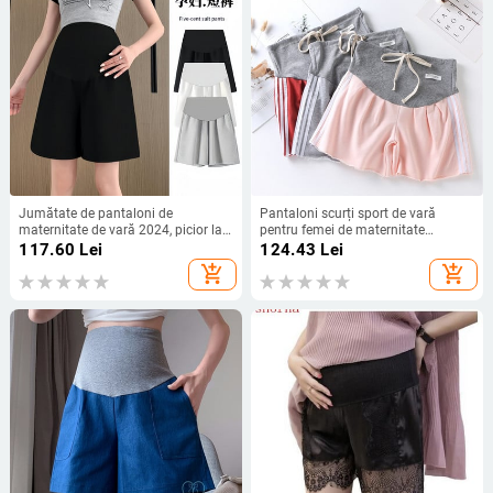
Jumătate de pantaloni de
Pantaloni scurți sport de vară
maternitate de vară 2024, picior lat,
pentru femei de maternitate
slăbit, drept, talie elastică, burtă,
Pantaloni abdominali comozi
117.60
Lei
124.43
Lei
pantaloni scurți, haine pentru
Pantaloni pentru gravide Ropa Para
add_shopping_cart
add_shopping_cart
gravide ocazional sarcină
Embarazadas Pantaloni scurți de
jogging Verano