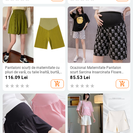
Pantaloni scurți de maternitate cu
Ocazional Maternitate Pantalon
pliuri de vară, cu talie înaltă, burtă,
scurt Sarcina Insarcinata Floare
picior lat, largi, haine pentru femeile
Vara Burta Denim Looe
116.09
Lei
85.53
Lei
însărcinate, îmbrăcăminte pentru
add_shopping_cart
add_shopping_cart
somn, acasă