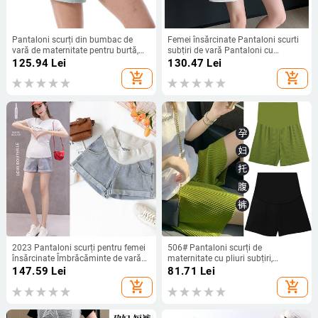
Pantaloni scurți din bumbac de
Femei însărcinate Pantaloni scurti
vară de maternitate pentru burtă,
subțiri de vară Pantaloni cu
lejer, ocazional, pentru sarcină,
picioare largi Pantaloni comozi din
125.94
Lei
130.47
Lei
haine sport, mărime mare, pentru
bumbac Maternitate cu talie înaltă
add_shopping_cart
add_shopping_cart
femeie însărcinată, pantaloni cu
Pantaloni scurți largi casual de in
vafe, pantaloni scurți, pantaloni
2023 Pantaloni scurți pentru femei
506# Pantaloni scurți de
însărcinate Îmbrăcăminte de vară
maternitate cu pliuri subțiri,
Denim cu talie joasă Pantaloni largi
ocazional de vară, cu picior lat, cu
147.59
Lei
81.71
Lei
de primăvară noi pentru haine de
talie elastică, pentru burtă, haine
add_shopping_cart
add_shopping_cart
femei
pentru femeile însărcinate, sarcină