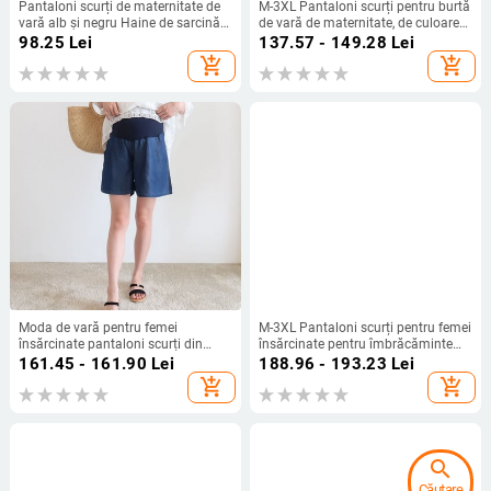
Pantaloni scurți de maternitate de
M-3XL Pantaloni scurți pentru burtă
vară alb și negru Haine de sarcină
de vară de maternitate, de culoare
Pantaloni pentru femei însărcinate
uni, talie înaltă, ocazional, pentru
98.25
Lei
137.57 - 149.28
Lei
Îmbrăcăminte cu talie elastică
femei însărcinate, pantaloni scurți
add_shopping_cart
add_shopping_cart
Pantaloni casual
sport, buzunare laterale
Moda de vară pentru femei
M-3XL Pantaloni scurți pentru femei
însărcinate pantaloni scurți din
însărcinate pentru îmbrăcăminte
blugi Pantaloni larși pentru femeie,
exterioară de toamnă Pantaloni
161.45 - 161.90
Lei
188.96 - 193.23
Lei
albastru închis pentru maternitate,
supradimensionați cu picioare largi
add_shopping_cart
add_shopping_cart
blugi scurți, pantaloni ocazionali
Pantaloni de lână de maternitate
pentru sarcină
Croi scurte de cizme
search
Căutare