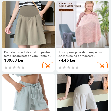
Pantaloni scurți de costum pentru
1 buc. prosop de alăptare pentru
femei însărcinate de vară Pantaloni
exterior, haină de mascare
la modă cu talie înaltă Pantaloni de
antiluminoasă, acoperire
139.03
Lei
74.45
Lei
jumătate de lungime Pantaloni
multifuncțională, pelerină,
add_shopping_cart
add_shopping_cart
scurți de maternitate cu picioare
respirabilă și subțire vara
largi Pantaloni scurți largi