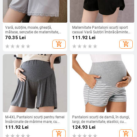
Vară, subțire, moale, gheață,
Maternitate Pantaloni scurți sport
mătase, senzație de maternitate,
casual Vară Subțiri Îmbrăcăminte
pantaloni scurți fierbinți, talie
exterioară Talie joasă picioare largi
70.35
Lei
111.92
Lei
elastică, burtă, picior lat, pantaloni
Femei însărcinate Pantaloni burtă
add_shopping_cart
add_shopping_cart
scurți largi, haine pentru femei
Pantaloni largi Comerț cu ridicata
însărcinate
M-4XL Pantaloni scurți pentru femei
Pantaloni scurți de damă, în dungi,
însărcinate de mărime mare, cu
largi, de maternitate, elastici, cu
picioare largi, pantaloni scurți de
talie înaltă, pantaloni de sarcină,
111.92
Lei
124.93
Lei
maternitate, de culoare uni, decupat
pantaloni largi, pantaloni scurți de
add_shopping_cart
add_shopping_cart
cizme de sarcină
plajă de vară