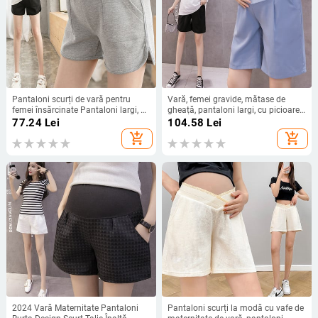
Pantaloni scurți de vară pentru
Vară, femei gravide, mătase de
femei însărcinate Pantaloni largi, cu
gheață, pantaloni largi, cu picioare
picioare largi, mamă, abdomen,
largi, de culoare uni, pantaloni
77.24
Lei
104.58
Lei
pantaloni cu talie joasă, pantaloni
drepți cu talie înaltă, pantaloni
add_shopping_cart
add_shopping_cart
scurți din bumbac de maternitate,
scurți pentru genunchi de
culoare uni, buzunare
maternitate, comerț cu ridicata
2024 Vară Maternitate Pantaloni
Pantaloni scurți la modă cu vafe de