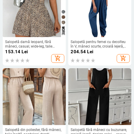
Salopetă damă leopard, fără
Salopetă pentru femei cu decolteu
mâneci, casual, wide-leg, talie
în V, mâneci scurte, croială lejeră,
medie, lungime 3/4, poliester
amestec din bumbac cu elastan,
153.14
Lei
204.54
Lei
pantaloni cargo conici cu buzunare
add_shopping_cart
add_shopping_cart
Salopetă din poliester, fără mâneci,
Salopetă fără mâneci cu buzunare,