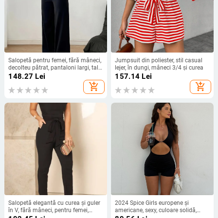
Salopetă pentru femei, fără mâneci,
Jumpsuit din poliester, stil casual
decolteu pătrat, pantaloni largi, talie
lejer, în dungi, mâneci 3/4 și curea
înaltă, material poliester
148.27
Lei
157.14
Lei
add_shopping_cart
add_shopping_cart
Salopetă elegantă cu curea și guler
2024 Spice Girls europene și
în V, fără mâneci, pentru femei,
americane, sexy, culoare solidă,
transfrontaliere europene și
spate fără spate, pantaloni scurți cu