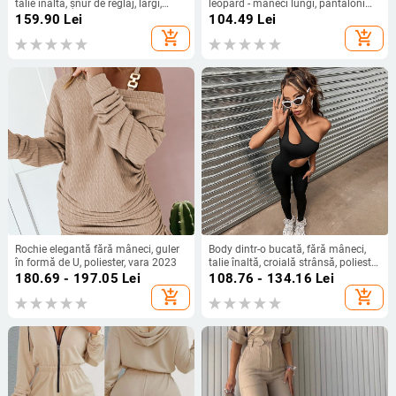
talie înaltă, șnur de reglaj, largi,
leopard - mâneci lungi, pantaloni
chenille țesătură
3/4, croială slim, poliester/spandex,
159.90
Lei
104.49
Lei
toamna 2023
add_shopping_cart
add_shopping_cart
Rochie elegantă fără mâneci, guler
Body dintr-o bucată, fără mâneci,
în formă de U, poliester, vara 2023
talie înaltă, croială strânsă, poliester
micro-elastic, vara 2025,
180.69 - 197.05
Lei
108.76 - 134.16
Lei
îmbrăcăminte pentru yoga și
add_shopping_cart
add_shopping_cart
fitness