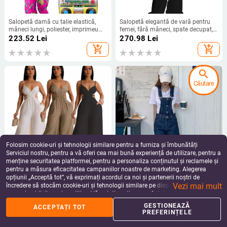
Salopetă damă cu talie elastică,
Salopetă elegantă de vară pentru
mâneci lungi, poliester, imprimeu
femei, fără mâneci, spate decupat,
hippie retro, Primăvara 2025
pantaloni largi, talie înaltă, poliester
223.52
Lei
270.98
Lei
add_shopping_cart
add_shopping_cart
search
Căutare
Folosim cookie-uri și tehnologii similare pentru a furniza și îmbunătăți
Serviciul nostru, pentru a vă oferi cea mai bună experiență de utilizare, pentru a
menține securitatea platformei, pentru a personaliza conținutul și reclamele și
pentru a măsura eficacitatea campaniilor noastre de marketing. Alegerea
Salopetă damă - fără mâneci,
Combinezon fără mâneci, talie
opțiunii „Acceptă tot”, vă exprimați acordul ca noi și partenerii noștri de
poliester, croială wide-leg - vară
înaltă, croială lejeră, 100% bumbac,
Vezi mai mult
2024, 95%+ conținut material
primăvara 2022
încredere să stocăm cookie-uri și tehnologii similare pe dispozitivul dvs. în
208.89
Lei
179.64
Lei
scopuri publicitare și analitice. Vă puteți gestiona preferințele în orice moment
add_shopping_cart
add_shopping_cart
făcând clic pe „Gestionează preferințele”. Pentru mai multe informații, vă
GESTIONEAZĂ
ACCEPTAȚI TOT
rugăm să consultați
Politica noastră de confidențialitate
.
PREFERINȚELE