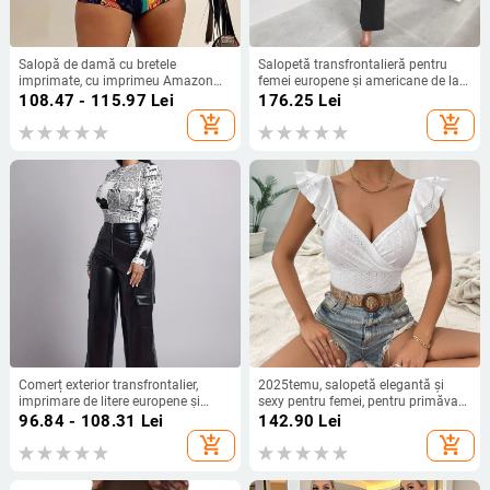
Salopă de damă cu bretele
Salopetă transfrontalieră pentru
imprimate, cu imprimeu Amazon
femei europene și americane de la
Aliexpress, pentru comerț exterior
Amazon, cu noul temperament, cu
108.47 - 115.97
Lei
176.25
Lei
european și american, la modă
pantaloni largi la modă
add_shopping_cart
add_shopping_cart
Comerț exterior transfrontalier,
2025temu, salopetă elegantă și
imprimare de litere europene și
sexy pentru femei, pentru primăvară
americane, imprimare triunghiulară
și vară, nouă, slim fit, slim, conică,
96.84 - 108.31
Lei
142.90
Lei
pe un singur corp
cu trei puncte
add_shopping_cart
add_shopping_cart