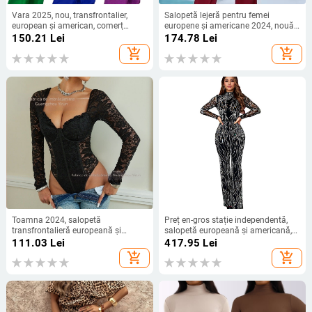
Vara 2025, nou, transfrontalier,
Salopetă lejeră pentru femei
european și american, comerț
europene și americane 2024, nouă
exterior, femei, cu dantelă, culoare
în stoc, transfrontalieră, primăvară
150.21
Lei
174.78
Lei
solidă, fără mâneci, sexy, slim-fit,
și vară, fără mâneci, casual, cu
add_shopping_cart
add_shopping_cart
pantaloni pentru femei
pantaloni largi
Toamna 2024, salopetă
Preț en-gros stație independentă,
transfrontalieră europeană și
salopetă europeană și americană,
americană, strâmtă, sexy, cu
nouă modă sexy, cu guler înalt, fără
111.03
Lei
417.95
Lei
mânecă lungă, din dantelă, cu inel
spate, drill strâmt, salopetă
add_shopping_cart
add_shopping_cart
de oțel, stil Spice Girl, stil european
și american