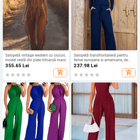
Salopetă vintage western cu ciucuri,
Salopetă transfrontalieră pentru
model vestă din piele întoarsă maro
femei europene și americane, de
primăvară și toamnă, cu guler
355.65
Lei
237.98
Lei
rotund, în culoare solidă, cu talie,
add_shopping_cart
add_shopping_cart
elegantă, cu mânecă lungă și picior
larg