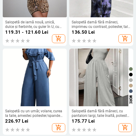
Salopetă de iarnă nouă, unică,
Salopetă damă fără mâneci,
dulce și fierbinte, cu guler în U, cu
imprimeu cu contrast, poliester, talie
mărgele, lucioasă, cu imprimeu
lejeră, pantaloni cropți drepți,
119.31 - 121.60
Lei
136.50
Lei
leopard, strâmtă, cu bretele scurte
toamnă 2024
add_shopping_cart
add_shopping_cart
Salopetă cu un umăr, volane, curea
Salopetă damă fără mâneci, cu
la talie, amestec poliester/spandex,
pantaloni largi, talie înaltă, poliester
mâneci trei sferturi, croială dreaptă
cu spandex, primăvara 2025, stil
226.97
Lei
175.77
Lei
street hipster
add_shopping_cart
add_shopping_cart