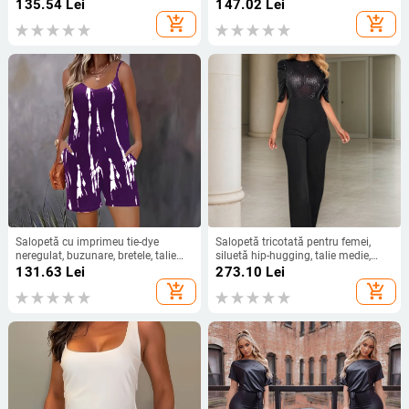
Poliester, croială dreaptă, talie
aderentă.
135.54
Lei
147.02
Lei
lejeră, Vara 2025
add_shopping_cart
add_shopping_cart
Salopetă cu imprimeu tie-dye
Salopetă tricotată pentru femei,
neregulat, buzunare, bretele, talie
siluetă hip-hugging, talie medie,
înaltă, lungime capri
pantaloni lungi, design patchwork
131.63
Lei
273.10
Lei
add_shopping_cart
add_shopping_cart