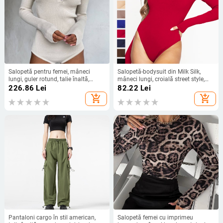
Salopetă pentru femei, mâneci
Salopetă-bodysuit din Milk Silk,
lungi, guler rotund, talie înaltă,
mâneci lungi, croială street style,
lungime Capri, din amestec
talie mid-rise, lungime pantaloni trei
226.86
Lei
82.22
Lei
bumbac-poliester
sferturi
add_shopping_cart
add_shopping_cart
Pantaloni cargo în stil american,
Salopetă femei cu imprimeu