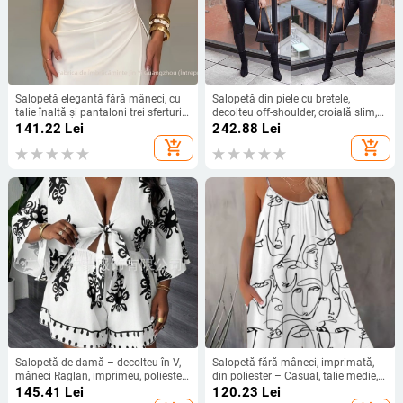
Salopetă elegantă fără mâneci, cu
Salopetă din piele cu bretele,
talie înaltă și pantaloni trei sferturi
decolteu off-shoulder, croială slim,
din poliester
mâneci 3/4, amestec poliester-
141.22
Lei
242.88
Lei
elastan
add_shopping_cart
add_shopping_cart
Salopetă de damă – decolteu în V,
Salopetă fără mâneci, imprimată,
mâneci Raglan, imprimeu, poliester,
din poliester – Casual, talie medie,
pantaloni trei sferturi
croială dreaptă, lungime trei sferturi,
145.41
Lei
120.23
Lei