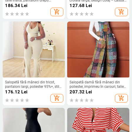
talie înaltă, pantaloni drepți
croială largă, design colaj – casual
cropped, șnur, vară 2025
primăvara 2025
186.34
Lei
127.68
Lei
add_shopping_cart
add_shopping_cart
Salopetă fără mâneci din tricot,
Salopetă damă fără mâneci din
pantaloni largi, poliester 95%+, stil
poliester, imprimeu în carouri, talie
Lolita, vară 2024.
liberă și croială ușor evazată
176.12
Lei
207.32
Lei
add_shopping_cart
add_shopping_cart