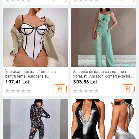
Îmbrăcăminte transfrontalieră
Salopetă de damă cu imprimeu
pentru femei, europene și
floral, stil Amazon, comerț exterior
americane, Spice Girls, culoare
transfrontalier, modă, agrement,
107.41
Lei
303.86
Lei
contrastantă, modelare a corpului,
curea de condoleanțe, petrecere,
add_shopping_cart
add_shopping_cart
Siaman, sexy, strâmt, cu spate gol,
multi-ocazie, pantaloni
2024