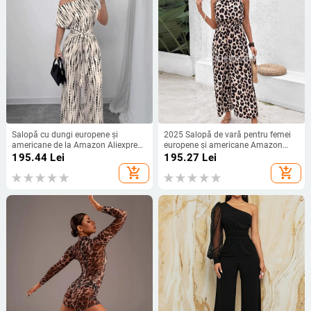
Salopă cu dungi europene și
2025 Salopă de vară pentru femei
americane de la Amazon Aliexpress
europene și americane Amazon
2025, stil de vacanță de vară, cu
transfrontalieră, stil halter, cu
195.44
Lei
195.27
Lei
umăr gol, cu cravată, sală lungă cu
imprimeu leopard sexy, vrac
add_shopping_cart
add_shopping_cart
picior larg