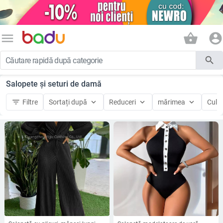
menu
shopping_basket
account_circle
search
Salopete și seturi de damă
filter_list
keyboard_arrow_down
keyboard_arrow_down
keyboard_arrow_down
Filtre
Sortați după
Reduceri
mărimea
Culo