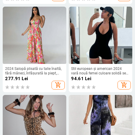
2024 Salopă plisată cu talie înaltă,
Stil european și american 2024
fără mâneci, înfășurată la piept,
vară nouă femei culoare solidă sexy
pentru femei europene și
fără mâneci decolteu adânc în V
277.91
Lei
94.61
Lei
americane, de vară, versatilă
spate fără spate talie înaltă strâmt
add_shopping_cart
add_shopping_cart
Jumbo Jumbo