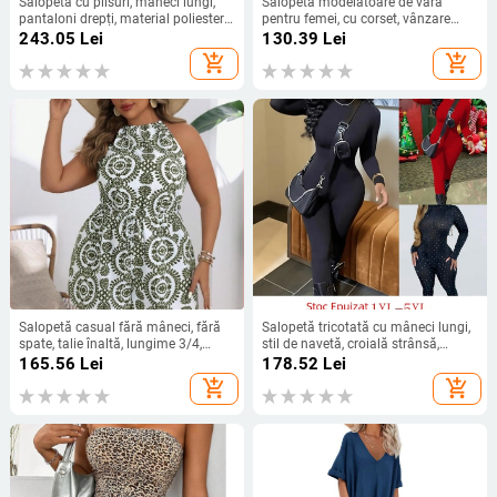
Salopetă cu plisuri, mâneci lungi,
Salopetă modelatoare de vară
pantaloni drepți, material poliester-
pentru femei, cu corset, vânzare
spandex, stil street hipster,
transfrontalieră Amazon, nouă,
243.05
Lei
130.39
Lei
Primăvara 2025
modelatoare, 8515
add_shopping_cart
add_shopping_cart
Salopetă casual fără mâneci, fără
Salopetă tricotată cu mâneci lungi,
spate, talie înaltă, lungime 3/4,
stil de navetă, croială strânsă,
poliester
material poliester >95%, lungime
165.56
Lei
178.52
Lei
pantaloni, toamnă 2024
add_shopping_cart
add_shopping_cart