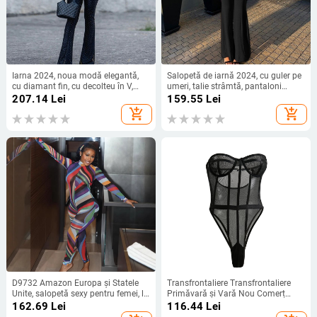
Iarna 2024, noua modă elegantă,
Salopetă de iarnă 2024, cu guler pe
cu diamant fin, cu decolteu în V,
umeri, talie strâmtă, pantaloni
curea, strâmtă, pantaloni evazați,
evazați, lungime până la șold, cu
207.14
Lei
159.55
Lei
pantaloni cu sling
temperament matur, nouă generație
add_shopping_cart
add_shopping_cart
D9732 Amazon Europa și Statele
Transfrontaliere Transfrontaliere
Unite, salopetă sexy pentru femei, la
Primăvară și Vară Nou Comerț
modă, cu imprimeu de poziționare
Exterior Plasă cu Lipici Lenjerie
162.69
Lei
116.44
Lei
a culorilor, cu mânecă lungă, din
Osoasă Europa și America