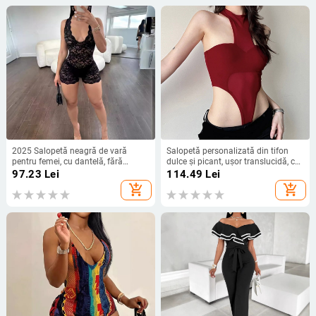
2025 Salopetă neagră de vară
Salopetă personalizată din tifon
pentru femei, cu dantelă, fără
dulce și picant, ușor translucidă, cu
mâneci, sexy, cu decolteu în V, Slim
talie strâmtă, stil vestă, iarna 2024,
97.23
Lei
114.49
Lei
Fit, cu imprimeu floral, stretch
produs nou, Dropshipping
add_shopping_cart
add_shopping_cart