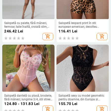
Salopetă cu paiete, fără mâneci,
Salopetă leopard print în stil
fermoar, talie înaltă, croială slim,
european-american, decolteu
material poliester-spandex
profund Y2K, spate gol, halterneck,
246.42
Lei
116.41
Lei
talie înaltă, lungime Capri, poliester
add_shopping_cart
add_shopping_cart
Salopetă dantelă cu plasă, broderie,
Salopetă sexy cu model geometric
fără mâneci, lungime 3/4, stil street
pentru doamne, din Europa și
hipster
Statele Unite, 2025, transfrontalieră,
124.80 - 131.83
Lei
155.70
Lei
în stoc, pentru primăvara anului
add_shopping_cart
add_shopping_cart
2025