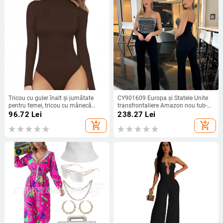
Tricou cu guler înalt și jumătate
CY901609 Europa și Statele Unite
pentru femei, tricou cu mânecă
transfrontaliere Amazon nou tub-
lungă de primăvară și toamnă,
lungime sexy salopetă la modă
96.72
Lei
238.27
Lei
tricou strâmt dintr-o singură
fierbinte de foraj pantaloni slim
add_shopping_cart
add_shopping_cart
bucată, tricou la modă și versatil,
pentru femei
croială slim fit