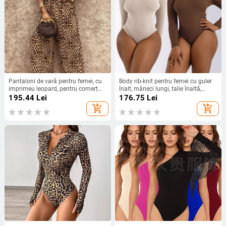
Pantaloni de vară pentru femei, cu
Body rib-knit pentru femei cu guler
imprimeu leopard, pentru comerț
înalt, mâneci lungi, talie înaltă,
exterior transfrontalier, europene și
amestec coton-elastan
195.44
Lei
176.75
Lei
americane 2025 Amazon
add_shopping_cart
add_shopping_cart