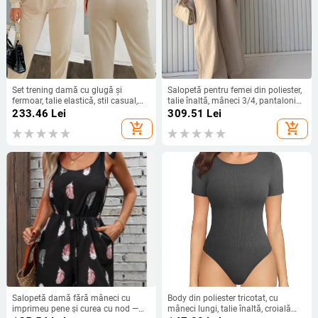
Set trening damă cu glugă și
Salopetă pentru femei din poliester,
fermoar, talie elastică, stil casual,
talie înaltă, mâneci 3/4, pantaloni
iarnă 2024, poliester cu elastan,
lungi, cu buzunare — stil elegant
233.46
Lei
309.51
Lei
mâneci lungi, pantaloni drepți
casual
add_shopping_cart
add_shopping_cart
Salopetă damă fără mâneci cu
Body din poliester tricotat, cu
imprimeu pene și curea cu nod —
mâneci lungi, talie înaltă, croială