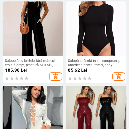
Salopetă cu bretele, fără mâneci,
Salopă strâmtă în stil european și
croială drept, țesătură Milk Silk,
american pentru femei, body
poliester 90–95%
triunghi cu mânecă lungă din
185.90
Lei
85.62
Lei
mătase de lapte pentru femei, fată
add_shopping_cart
add_shopping_cart
sexy și fierbinte