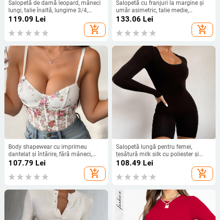
Salopetă de damă leopard, mâneci
Salopetă cu franjuri la margine și
lungi, talie înaltă, lungime 3/4,
umăr asimetric, talie medie,
poliester-elastan microelastic
pantaloni trei sferturi, poliester
119.09
Lei
133.06
Lei
add_shopping_cart
add_shopping_cart
Body shapewear cu imprimeu
Salopetă lungă pentru femei,
dantelat și întărire, fără mâneci,
țesătură milk silk cu poliester și
lungime 3/4, poliester, primăvara
spandex, talie medie, pantaloni trei
107.79
Lei
108.49
Lei
2025
sferturi, stil street hipster
add_shopping_cart
add_shopping_cart