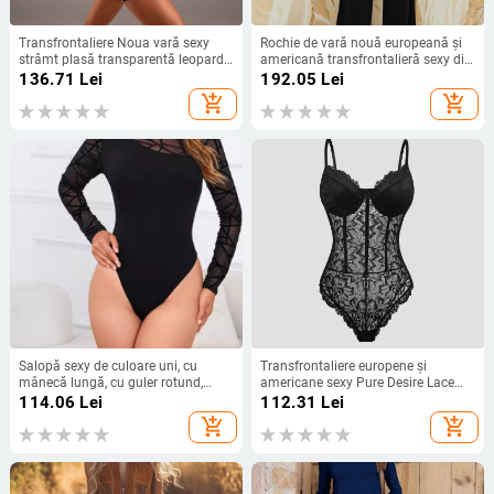
Transfrontaliere Noua vară sexy
Rochie de vară nouă europeană și
strâmt plasă transparentă leopard
americană transfrontalieră sexy din
imprimare salopetă strâmtă
tifon, cu un singur umăr, talie,
136.71
Lei
192.05
Lei
elastică respirabilă fermoar spate
banchet, la modă
add_shopping_cart
add_shopping_cart
îmbrăcăminte pentru femei
Salopă sexy de culoare uni, cu
Transfrontaliere europene și
mânecă lungă, cu guler rotund,
americane sexy Pure Desire Lace
neagră, slim fit, primăvară/vară
Mesh sexy Street Slim-fit Slimming
114.06
Lei
112.31
Lei
2024, cu cusături din dantelă
Backless 60427
add_shopping_cart
add_shopping_cart