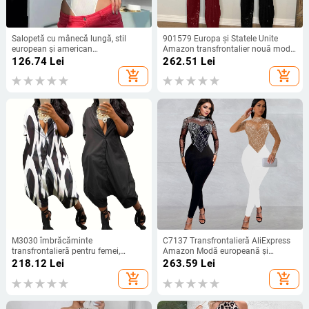
Salopetă cu mânecă lungă, stil
901579 Europa și Statele Unite
european și american
Amazon transfrontalier nouă modă
transfrontalier, comerț exterior,
sexy curea din lână cusături paiete
126.74
Lei
262.51
Lei
modă pentru femei, sexy, cu dantela
salopetă îmbrăcăminte pentru
add_shopping_cart
add_shopping_cart
mare, anti-mașină, slim-fit, pentru
femei
femei
M3030 îmbrăcăminte
C7137 Transfrontalieră AliExpress
transfrontalieră pentru femei,
Amazon Modă europeană și
culoare solidă, toamnă și iarnă,
americană pentru femei, slim-fit,
218.12
Lei
263.59
Lei
cardigan nou, pantaloni largi,
plasă, stras, pantaloni cu mânecă
add_shopping_cart
add_shopping_cart
salopetă casual, comerț exterior
lungă
european și american