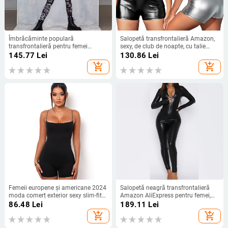
Îmbrăcăminte populară
Salopetă transfrontalieră Amazon,
transfrontalieră pentru femei
sexy, de club de noapte, cu talie
europene și americane, Amazon,
înaltă, strâmtă, fără spate, cu șiret
145.77
Lei
130.86
Lei
nouă modă, pentru femei, cu glugă,
în V adânc, fată fierbinte
add_shopping_cart
add_shopping_cart
imprimată, talie subțire, look,
salopetă, Slim Fit
Femeii europene și americane 2024
Salopetă neagră transfrontalieră
moda comerț exterior sexy slim-fit
Amazon AliExpress pentru femei,
spaghete curea spate fără mâneci
aspect nou, strâmt, subțire, la
86.48
Lei
189.11
Lei
negre pantaloni scurți salopetă la
modă, cu guler vertical mic, mânecă
add_shopping_cart
add_shopping_cart
modă cool
lungă