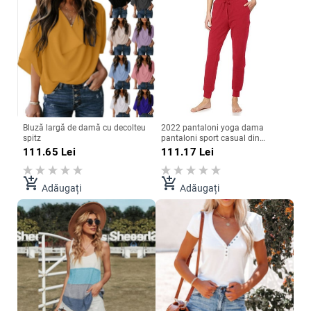
Bluză largă de damă cu decolteu
2022 pantaloni yoga dama
spitz
pantaloni sport casual din
bumbac
111.65
Lei
111.17
Lei
add_shopping_cart
add_shopping_cart
Adăugați
Adăugați