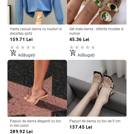
Vesta casual dama cu nasturi si
Set inele dama - diferite modele si
decolteu spitz
numar
159.71
Lei
45.36
Lei
add_shopping_cart
add_shopping_cart
Adăugați
Adăugați
Papuci de dama eleganti cu toc
Papuci de dama cu toc de 9 cm
in trei culori
137.45
Lei
289.92
Lei