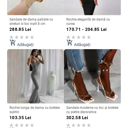
Sandale de dama patrate cu
Rochie elegantă de damă cu
sireturi si toc inalt 8 cm
curea
288.85
Lei
170.71 - 204.85
Lei
add_shopping_cart
add_shopping_cart
Adăugați
Adăugați
Rochie lunga de dama cu bretele
Sandale moderne cu toc și bretele
subtiri
cu pietre decorative
103.35
Lei
302.58
Lei