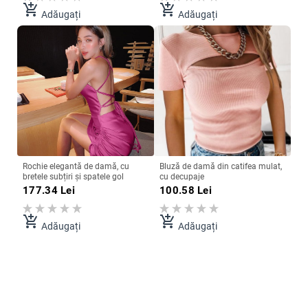
add_shopping_cart
add_shopping_cart
Adăugați
Adăugați
Rochie elegantă de damă, cu
Bluză de damă din catifea mulat,
bretele subțiri și spatele gol
cu decupaje
177.34
Lei
100.58
Lei
add_shopping_cart
add_shopping_cart
Adăugați
Adăugați