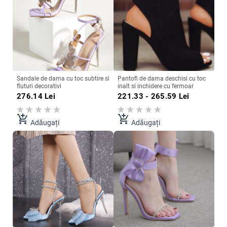
Sandale de dama cu toc subtire si
Pantofi de dama deschisi cu toc
fluturi decorativi
inalt si inchidere cu fermoar
276.14
Lei
221.33 - 265.59
Lei
add_shopping_cart
add_shopping_cart
Adăugați
Adăugați