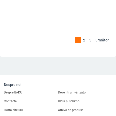
1
2
3
următor
Despre noi
Despre BADU
Deveniți un vânzător
Contacte
Retur și schimb
Harta site-ului
Arhiva de produse