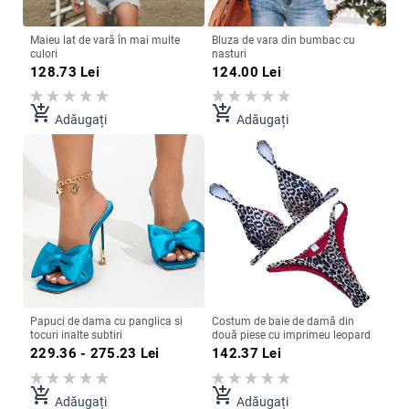
Maieu lat de vară în mai multe
Bluza de vara din bumbac cu
culori
nasturi
128.73
Lei
124.00
Lei
add_shopping_cart
add_shopping_cart
Adăugați
Adăugați
Papuci de dama cu panglica si
Costum de baie de damă din
tocuri inalte subtiri
două piese cu imprimeu leopard
229.36 - 275.23
Lei
142.37
Lei
add_shopping_cart
add_shopping_cart
Adăugați
Adăugați