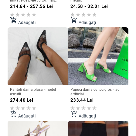
imitatie de piele cu toc inalt
metalic
subtire 12,5 cm
214.64 - 257.56
Lei
24.58 - 32.81
Lei
add_shopping_cart
add_shopping_cart
Adăugați
Adăugați
Pantofi dama plasa - model
Papuci dama cu toc gros - lac
ascutit
artificial
274.40
Lei
233.44
Lei
add_shopping_cart
add_shopping_cart
Adăugați
Adăugați