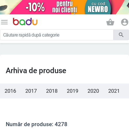
menu
shopping_basket
account_circle
search
Arhiva de produse
2016
2017
2018
2019
2020
2021
Număr de produse: 4278