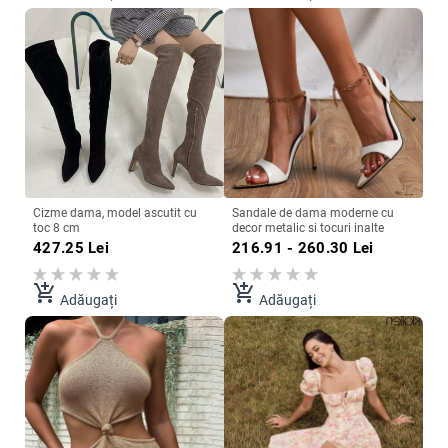
Cizme dama, model ascutit cu
Sandale de dama moderne cu
toc 8 cm
decor metalic si tocuri inalte
427.25
Lei
216.91 - 260.30
Lei
add_shopping_cart
add_shopping_cart
Adăugați
Adăugați