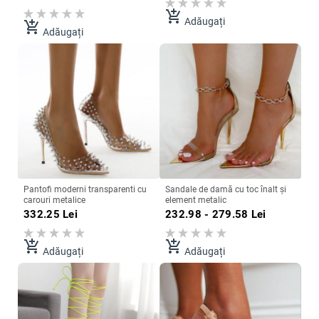
add_shopping_cart
Adăugați
add_shopping_cart
Adăugați
Pantofi moderni transparenti cu
Sandale de damă cu toc înalt și
carouri metalice
element metalic
332.25
Lei
232.98 - 279.58
Lei
add_shopping_cart
add_shopping_cart
Adăugați
Adăugați