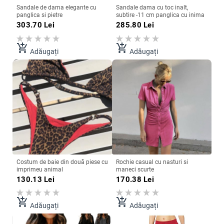
Sandale de dama elegante cu
Sandale dama cu toc inalt,
panglica si pietre
subtire -11 cm panglica cu inima
303.70
Lei
285.80
Lei
add_shopping_cart
add_shopping_cart
Adăugați
Adăugați
Costum de baie din două piese cu
Rochie casual cu nasturi si
imprimeu animal
maneci scurte
130.13
Lei
170.38
Lei
add_shopping_cart
add_shopping_cart
Adăugați
Adăugați