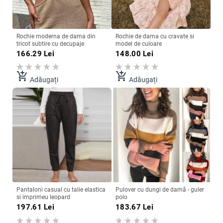
Rochie moderna de dama din
Rochie de dama cu cravate si
tricot subtire cu decupaje
model de culoare
166.29
Lei
148.00
Lei
add_shopping_cart
add_shopping_cart
Adăugați
Adăugați
Pantaloni casual cu talie elastica
Pulover cu dungi de damă - guler
si imprimeu leopard
polo
197.61
Lei
183.67
Lei