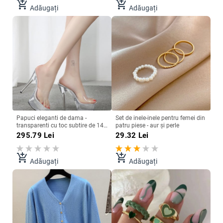
add_shopping_cart
add_shopping_cart
Adăugați
Adăugați
Papuci eleganti de dama -
Set de inele-inele pentru femei din
transparenti cu toc subtire de 14
patru piese - aur și perle
cm
295.79
Lei
29.32
Lei
add_shopping_cart
add_shopping_cart
Adăugați
Adăugați