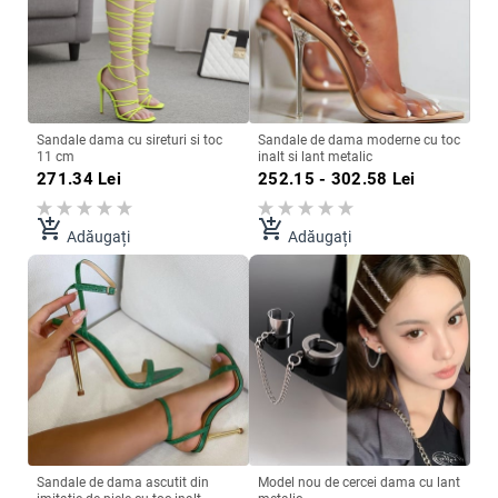
Sandale dama cu sireturi si toc
Sandale de dama moderne cu toc
11 cm
inalt si lant metalic
271.34
Lei
252.15 - 302.58
Lei
add_shopping_cart
add_shopping_cart
Adăugați
Adăugați
Sandale de dama ascutit din
Model nou de cercei dama cu lant