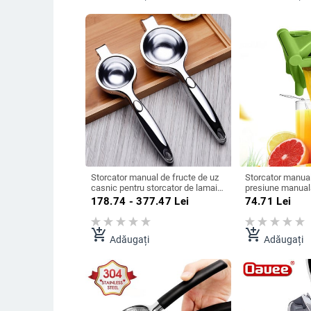
Storcator manual de fructe de uz
Storcator manual
casnic pentru storcator de lamaie,
presiune manuala
citrice, portocale, masina de
portocale Rodie 
178.74 - 377.47
Lei
74.71
Lei
presare, instrument durabil de
Ustensile de buc
bucatarie din otel inoxidabil
fructe Accesorii
add_shopping_cart
add_shopping_cart
Adăugați
Adăugați