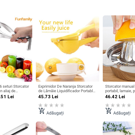
/6 seturi Storcator
Exprimidor De Naranja Storcator
Storcator manual 
 aliaj de
de Lămâie Liquidificador Portable
portabil, lamaie, 
or de portocale cu
Limon Espremedor Laranja Prensa
accesorii de bucat
.51
Lei
45.73
Lei
46.42
Lei
 Storcator de
Storcator de fructe manual Mini
inoxidabil 304, une
Accesorii de
Blender
presat manual
add_shopping_cart
add_shopping_cart
Adăugați
Adăugați