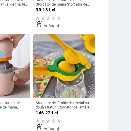
manual de fructe
Storcator de mana Storcator de
sorii de
lămâie Lămâie Storcător manual
30.13
Lei
 casă
de lămâie Storcător de citrice
Storcator de citrice Unelte de
bucătărie
add_shopping_cart
Adăugați
 de lamaie Mini
Storcator de lămâie din metal cu
te de mana,
două straturi Storcator de lămâie
 citrice, masina
Storcator de lămâie cu două boluri
146.22
Lei
ructe cu
Storcator de lămâie de lamaie
manual Storcator de portocale
Ustensile de bucătărie
add_shopping_cart
Adăugați