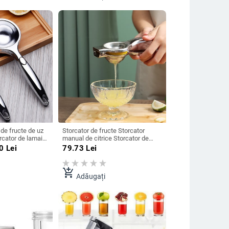
de fructe de uz
Storcator de fructe Storcator
rcator de lamaie,
manual de citrice Storcator de
, masina de
lamaie Storcator de portocale
50
Lei
79.73
Lei
multifunctionale
Instrument de bucatarie din otel
tel inoxidabil
inoxidabil Presa Suc de mana Suc
Metal Mini
add_shopping_cart
Adăugați