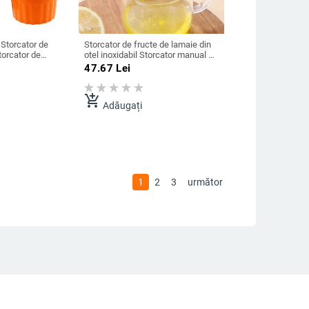
Storcator de
Storcator de fructe de lamaie din
orcator de
otel inoxidabil Storcator manual de
r de citrice
portocale Storcator de lamaie
47.67
Lei
uc de struguri
Storcator de lamaie Storcator de
stensile de
portocale Suc de presare de
ii
fructe Ustensile de bucatarie
add_shopping_cart
Adăugați
1
2
3
următor