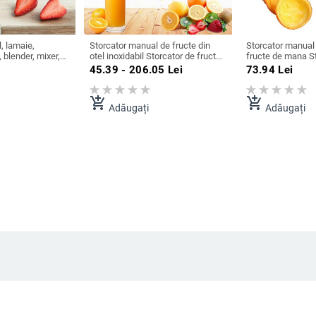
, lamaie,
Storcator manual de fructe din
Storcator manual 
, blender, mixer,
otel inoxidabil Storcator de fructe
fructe de mana St
e economisește
de portocale de lamaie Storcator
portocale Storcato
45.39 - 206.05
Lei
73.94
Lei
r portabil,
de fructe din aliaj de
Presă de lămâie S
rii de bucătărie
aluminiu/storcator de lamaie
Presă de fructe U
acrilic Dropshipping
bucătărie Accesor
add_shopping_cart
add_shopping_cart
Adăugați
Adăugați