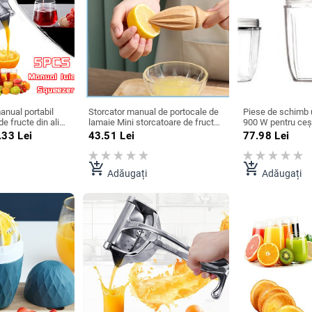
anual portabil
Storcator manual de portocale de
Piese de schimb 
e fructe din aliaj
lamaie Mini storcatoare de fructe
900 W pentru ceșt
ce crude presate
Storcator de lamai din lemn
Înlocuire ceașcă
.33
Lei
43.51
Lei
77.98
Lei
portocale, suc de
Storcator de maini portabil Presa
de amestecare 1
rii pentru
suc de citrice Instrument de
bucatarie
add_shopping_cart
add_shopping_cart
Adăugați
Adăugați