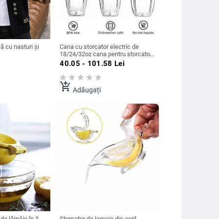
 cu nasturi și
Cana cu storcator electric de
18/24/32oz cana pentru storcator
de 900 w 600 w pentru Nutribullet
40.05 - 101.58
Lei
900 w 600 w storcator cu glonț
acasă, restaurant, bar, cupa
pentru storcator
add_shopping_cart
Adăugați
de lămâie în 3
Storcator de lamaie din acril