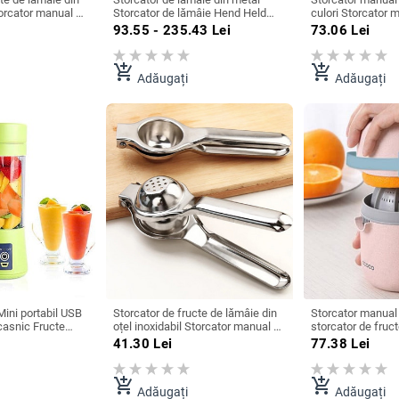
torcator manual de
Storcator de lămâie Hend Held
culori Storcator 
 de presare
Storcator de lămâie Lămâie
de portocale Acce
93.55 - 235.43
Lei
73.06
Lei
rice de mână
manual Storcator de citrice
bucătărie pentru
rcator de lămâie
Storcator de citrice Unelte de
bucătărie
add_shopping_cart
add_shopping_cart
Adăugați
Adăugați
Mini portabil USB
Storcator de fructe de lămâie din
Storcator manual
casnic Fructe
oțel inoxidabil Storcator manual de
storcator de fruc
r Cupă Mixer
portocale Storcator de lămâie
lamaie, portocale,
41.30
Lei
77.38
Lei
are manuale de
Storcator de lămâie Storcator de
de storcator de f
portocale Suc de presare de
capacitate
fructe Ustensile de bucătărie
add_shopping_cart
add_shopping_cart
Adăugați
Adăugați