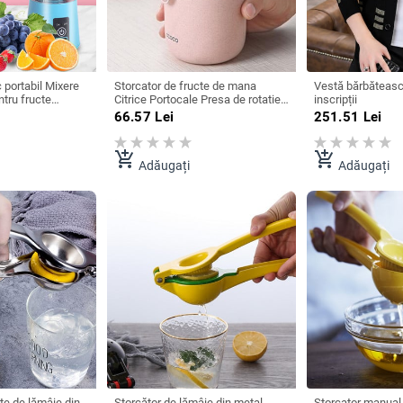
c portabil Mixere
Storcator de fructe de mana
Vestă bărbătească
tru fructe
Citrice Portocale Presa de rotatie
inscripții
 Reincarcabila
Capacul Alezoare anti-alunecare
66.57
Lei
251.51
Lei
nal Storcator
pentru masina de capacitate de
omat
grapefruit de lamaie
add_shopping_cart
add_shopping_cart
Adăugați
Adăugați
te de lămâie din
Storcător de lămâie din metal
Storcator manual 