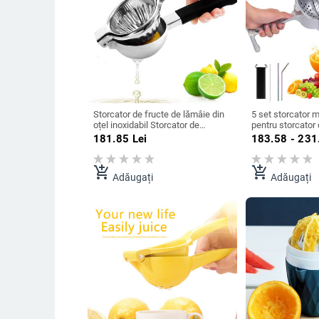
Storcator de fructe de lămâie din
5 set storcator m
oțel inoxidabil Storcator de
pentru storcator d
portocale multifuncțional
de aluminiu citri
181.85
Lei
183.58 - 231
Storcator manual de suc Storcator
manual, lamaie, 
manual cu presiune Unelte de
portocale, acceso
bucătărie pentru fructe
bucatarie
add_shopping_cart
add_shopping_cart
Adăugați
Adăugați