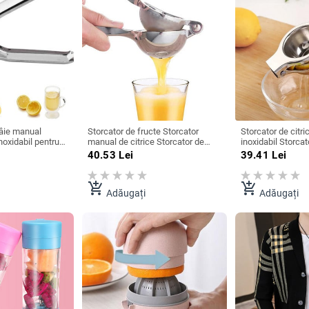
âie manual
Storcator de fructe Storcator
Storcator de citric
noxidabil pentru
manual de citrice Storcator de
inoxidabil Storca
cte Macine Presă
lamaie Storcator de portocale
portocale Storca
40.53
Lei
39.41
Lei
rie Mini blender
Instrument de bucatarie din otel
unelte de bucătăr
ărie Storcator de
inoxidabil Presa Suc de mana Suc
lămâie Storcator 
Metal Mini
Presare fructe
add_shopping_cart
add_shopping_cart
Adăugați
Adăugați