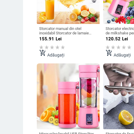
Storcator manual din otel
Storcator electri
inoxidabil Storcator de lamaie
de milkshake pen
portocale Storcator manual de
Storcatoare Cupa
155.91
Lei
120.52
Lei
bucatarie Presa de fructe
USB Multifunctio
Instrument de extractie
electric mic aut
add_shopping_cart
add_shopping_cart
Adăugați
Adăugați
Mixer reîncărcabil USB Storcător
Storcator de fruc