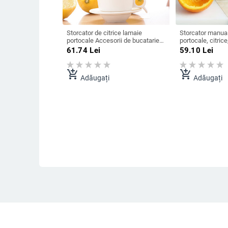
Storcator de citrice lamaie
Storcator manual
portocale Accesorii de bucatarie
portocale, citrice
Mini blender portabil
reutilizabil, car
61.74
Lei
59.10
Lei
multifunctional de uz casnic
efort, mini blende
Instrument de bucatarie Presa
storcator, acceso
Maner manual
add_shopping_cart
add_shopping_cart
Adăugați
Adăugați