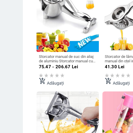
Storcator manual de suc din aliaj
Storcator de lăm
de aluminiu Storcator manual cu
manual din oțel i
presiune pentru rodie, portocale,
storcator de fru
75.47 - 206.67
Lei
41.30
Lei
lamaie, suc din trestie de zahar,
unelte de bucătă
instrument de bucatarie pentru
Gadgets de bucăt
fructe
portocale
add_shopping_cart
add_shopping_cart
Adăugați
Adăugați