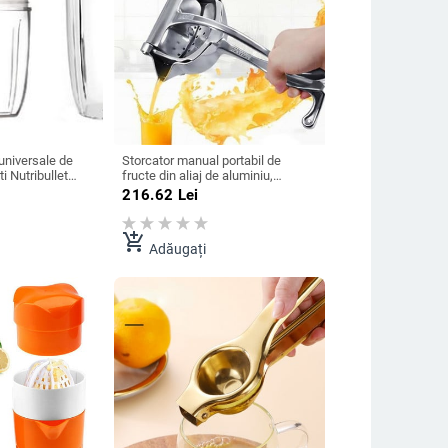
universale de
Storcator manual portabil de
i Nutribullet
fructe din aliaj de aluminiu,
 pentru ceașcă
accesorii de bucatarie, unelte,
216.62
Lei
8/24/32OZ
citrice, crud, presat manual,
lamaie, portocale, suc de
portocale
add_shopping_cart
Adăugați