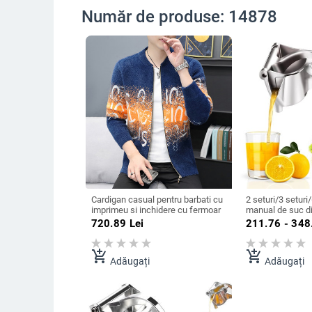
Număr de produse: 14878
Cardigan casual pentru barbati cu
2 seturi/3 seturi
imprimeu si inchidere cu fermoar
manual de suc din
aluminiu Storcat
720.89
Lei
211.76 - 348
presiune manuala
lamaie de rodie 
bucatarie
add_shopping_cart
add_shopping_cart
Adăugați
Adăugați