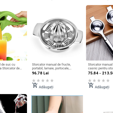
 de suc cu
Storcator manual de fructe,
Storcator manual 
 Storcator de
portabil, lamaie, portocale,
casnic pentru sto
Stoarce de lamaie
accesorii de bucatarie din otel
citrice, portocale
96.78
Lei
75.84 - 213.
atarie pentru
inoxidabil 304, unelte, citrice, crud,
presare, aparate 
 de bucatarie
presat manual
de bucatarie din o
add_shopping_cart
add_shopping_cart
Adăugați
Adăugați