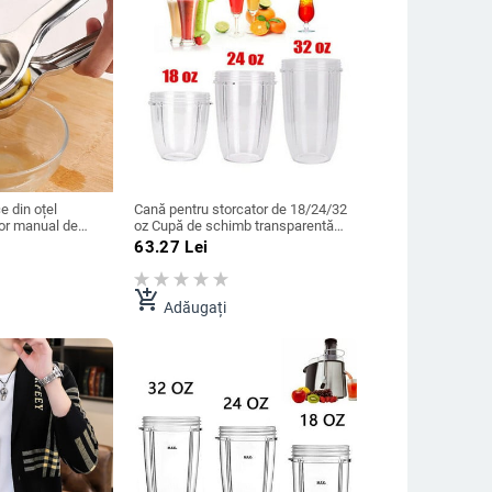
e din oțel
Cană pentru storcator de 18/24/32
tor manual de
oz Cupă de schimb transparentă
tor manual de
pentru piese pentru storcator
63.27
Lei
ie Storcator de
Nutribullet Cupă pentru cană
de portocale Suc
pentru extractor de suc
600W/900W
add_shopping_cart
Adăugați