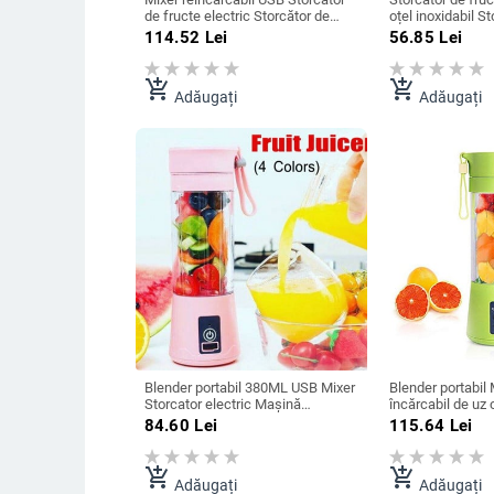
de fructe electric Storcător de
oțel inoxidabil S
fructe portabil Smoothie Maker
portocale Mașină
114.52
Lei
56.85
Lei
Blender cu amestecare Mini robot
Storcator de cit
de mâncare portabil Storcator
Presare Mini Sto
add_shopping_cart
add_shopping_cart
Adăugați
Adăugați
Blender portabil 380ML USB Mixer
Blender portabil 
Storcator electric Mașină
încărcabil de uz 
Smoothie Blender Mini Robot de
Juicier Storcato
84.60
Lei
115.64
Lei
bucătărie Blender personal
Mașină Storcato
Blender de suc
bucătărie
add_shopping_cart
add_shopping_cart
Adăugați
Adăugați