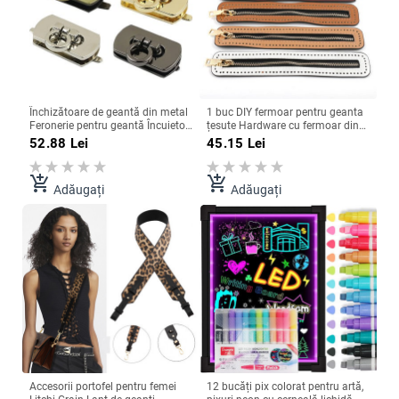
Închizătoare de geantă din metal
1 buc DIY fermoar pentru geanta
Feronerie pentru geantă Încuietori
țesute Hardware cu fermoar din
cu răsucire Cataramă pentru
piele de înaltă calitate, pentru
52.88
Lei
45.15
Lei
geanta de mână Înlocuire geantă
genți de cusut, accesorii pentru
de umăr Încuietori rotativi
îmbrăcăminte, pantofi
Accesorii pentru saci Comerț cu
add_shopping_cart
add_shopping_cart
Adăugați
Adăugați
ridicata
Accesorii portofel pentru femei
12 bucăți pix colorat pentru artă,