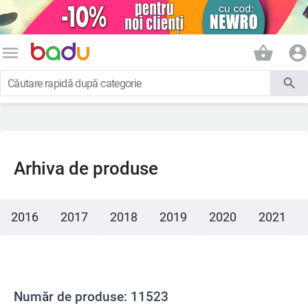
menu
shopping_basket
account_circle
search
Arhiva de produse
2016
2017
2018
2019
2020
2021
Număr de produse: 11523