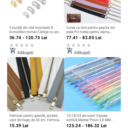
5 bucăți din oțel inoxidabil D
Curea cu lanț pentru geanta din
închizători homar Cârlige cu arc
piele PU metal pentru dama,
Brelocuri Genți Catrame cu fixare
curele detașabile pentru geantă
36.74 - 120.73
Lei
77.41 - 82.05
Lei
rapidă Conectori Accesorii pentru
de mână, pentru geanta de umăr,
bijuterii DIY
curea, lanțuri pentru geanți,
accesorii pentru geanți
add_shopping_cart
add_shopping_cart
Adăugați
Adăugați
Fermoar pentru geantă, durabil,
12/18/24 de culori Vopsea
ușor de trage, de 30 cm. Fermoar
acrilică Marker Pixuri 2,0 MM
personalizat pentru geanți țesute.
Markere rezistente la apă pentru
15.39
Lei
125.24 - 186.32
Lei