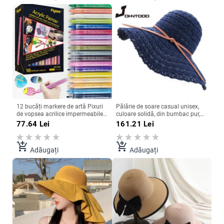
12 bucăți markere de artă Pixuri
Pălărie de soare casual unisex,
de vopsea acrilice impermeabile
culoare solidă, din bumbac pur,
pentru vopsea permanentă
pălărie de găleată, bărbați și
77.64
Lei
161.21
Lei
pentru pictura în rocă, bricolaj,
femei, pălărie hip-hop, pălărie de
sticlă ceramică
pescar de vară, centură pliabilă
Panama
add_shopping_cart
add_shopping_cart
Adăugați
Adăugați