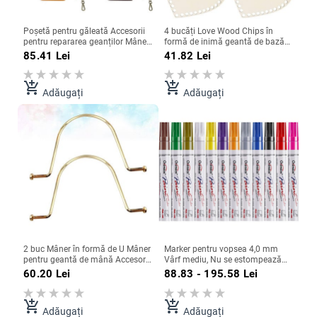
Poșetă pentru găleată Accesorii
4 bucăți Love Wood Chips în
pentru repararea geanților Mâner
formă de inimă geantă de bază
de bază și set de șnur de tragere
pentru modelare coș în formă de
85.41
Lei
41.82
Lei
Geantă țesută DIY
inimă pernă de croșetat cu fund
solid pentru tricotat DIY
add_shopping_cart
add_shopping_cart
Adăugați
Adăugați
2 buc Mâner în formă de U Mâner
Marker pentru vopsea 4,0 mm
pentru geantă de mână Accesorii
Vârf mediu, Nu se estompează
șic pentru genți Mâner pentru
niciodată, Uscare rapidă, Marker
60.20
Lei
88.83 - 195.58
Lei
genți Mâner în formă de U Mâner
permanent pe bază de ulei Set de
pentru genți
pixuri pentru vopsea pentru
pictura pe piatră
add_shopping_cart
add_shopping_cart
Adăugați
Adăugați