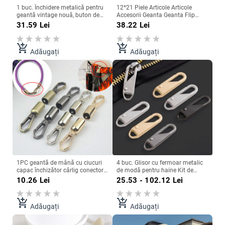
1 buc. Închidere metalică pentru
12*21 Piele Articole Articole
geantă vintage nouă, buton de
Accesorii Geanta Geanta Flip
răsucire, pentru accesorii pentru
Cover DIY Handmade Geanta
31.59
Lei
38.22
Lei
genți de mână
Accesorii Insuruburi pe husa din
piele
add_shopping_cart
add_shopping_cart
Adăugați
Adăugați
1PC geantă de mână cu ciucuri
4 buc. Glisor cu fermoar metalic
capac închizător cârlig conector
de modă pentru haine Kit de
pentru geanta catarame metalice
reparare a fermoarului Tragere
10.26
Lei
25.53 - 102.12
Lei
cu șuruburi saci curea opritor
pentru fermoar Accesorii de cusut
cordon blocare accesorii bricolaj
cu fermoar Seturi de cusut
Fermoar
add_shopping_cart
add_shopping_cart
Adăugați
Adăugați