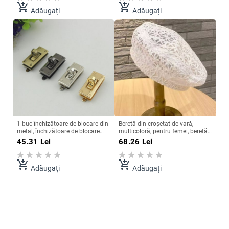
fermoar
add_shopping_cart
add_shopping_cart
Adăugați
Adăugați
1 buc închizătoare de blocare din
Beretă din croșetat de vară,
metal, închizătoare de blocare
multicoloră, pentru femei, beretă
rotativă pentru artizanat din piele,
din dantelă, respirabilă, cu
45.31
Lei
68.26
Lei
geantă de femei, geantă de mână,
decupaj, pălărie din bumbac,
geantă de umăr, posetă,
pălărie din bumbac.
accesoriu hardware DIY
add_shopping_cart
add_shopping_cart
Adăugați
Adăugați