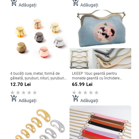
add_shopping_cart
add_shopping_cart
Adăugați
Adăugați
4 bucăți cuie, metal, formă de
LKEEP 1buc geantă pentru
găleată, șuruburi, nituri, șuruburi,
monede geantă cu închidere
pentru articole de îmbrăcăminte
sărut cadru arc metalic manual
12.70
Lei
65.99
Lei
din piele, curea artizanală, piese
artizanat 27 cm piese de geantă
de decorare pentru portofel, 11
accesorii
mm
add_shopping_cart
add_shopping_cart
Adăugați
Adăugați