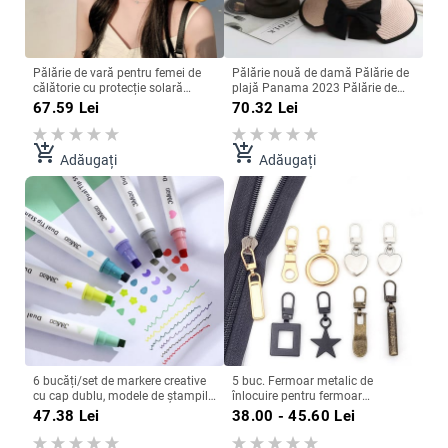
Pălărie de vară pentru femei de
Pălărie nouă de damă Pălărie de
călătorie cu protecție solară
plajă Panama 2023 Pălărie de
sombreros para mujer para el sol
vară pentru femei Moda de vară
67.59
Lei
70.32
Lei
șal respirabil din plasă, pălărie de
Pălărie de paie Pălării de soare
soare cu protecție a feței
Vizor de soare Pălărie Panama
Fedoras Prezent
add_shopping_cart
add_shopping_cart
Adăugați
Adăugați
6 bucăți/set de markere creative
5 buc. Fermoar metalic de
cu cap dublu, modele de ștampile
înlocuire pentru fermoar
drăguțe, jurnal, desen, scris,
detașabil, glisor, tragere, set de
47.38
Lei
38.00 - 45.60
Lei
marcator, stilou, papetărie Kawaii,
reparații pentru îmbrăcăminte,
articole de artă
jachetă, cusut manual, cap cu