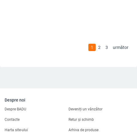
1
2
3
următor
Despre noi
Despre BADU
Deveniți un vânzător
Contacte
Retur și schimb
Harta site-ului
Arhiva de produse