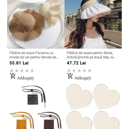
Pălărie de soare Panama cu
Pălărie de soare pentru femei,
model de val pentru femeie de
îmbrăcăminte pe două fețe, cu
vară, pălărie cu vizier, pălărie
protecție UV de vară, în aer liber,
55.81
Lei
47.72
Lei
pliabilă de paie cu bor mare,
pentru plajă, pălării de soare,
șapcă de plajă în aer liber pentru
șapci Panama pliabile, reglabile,
femei, pălărie cu protecție UV
pălărie de găleată
add_shopping_cart
add_shopping_cart
Adăugați
Adăugați