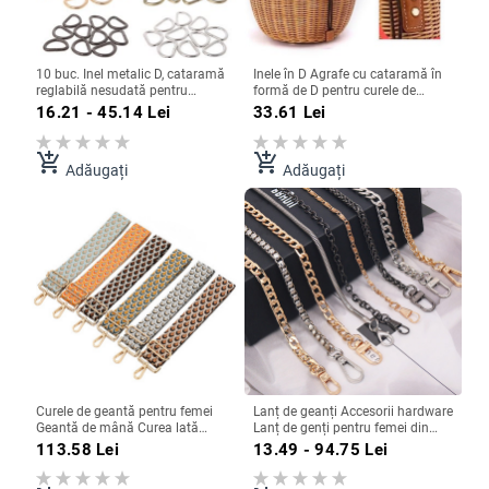
10 buc. Inel metalic D, cataramă
Inele în D Agrafe cu cataramă în
reglabilă nesudată pentru
formă de D pentru curele de
rucsacuri, curele, accesorii pentru
chingă Legături pentru câini
16.21 - 45.14
Lei
33.61
Lei
genți, guler pentru câine, pisică,
Curele cu cârlig Brelocuri cu buclă
inel cu catarame
multifuncțională Catarame cu
cataramă D
add_shopping_cart
add_shopping_cart
Adăugați
Adăugați
Curele de geantă pentru femei
Lanț de geanți Accesorii hardware
Geantă de mână Curea lată
Lanț de genți pentru femei din
pentru umăr Curea de schimb
metal Genți de mână Curea Curea
113.58
Lei
13.49 - 94.75
Lei
pentru genți, curea reglabilă,
de umăr Bară de lanț de fier
accesoriu pentru genți
Curea de schimb pentru geanta