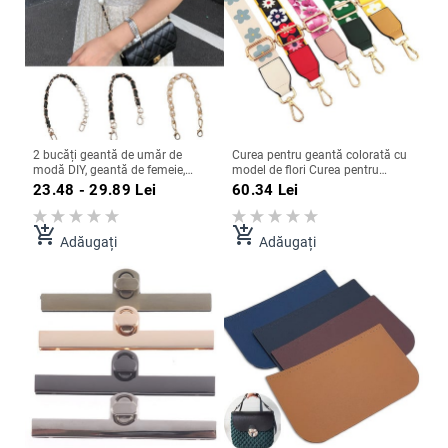
2 bucăți geantă de umăr de
Curea pentru geantă colorată cu
modă DIY, geantă de femeie,
model de flori Curea pentru
decorare, curea, mâner pentru
geantă de femei pentru accesorii
23.48 - 29.89
Lei
60.34
Lei
geantă, lanț pentru telefon, lanț
de călătorie pentru crossbody
de extensie pentru geantă de
perle
add_shopping_cart
add_shopping_cart
Adăugați
Adăugați