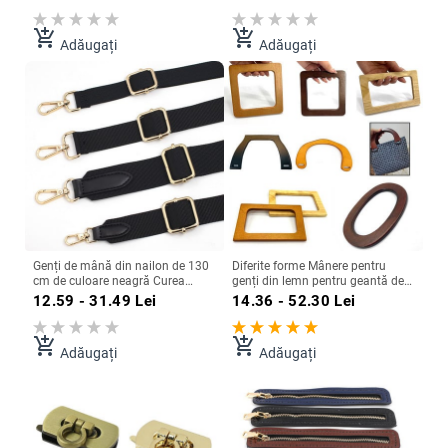
Feroar din piele PU. Accesorii
Rock Sticlă Canva Metal
pentru genți de mână.
Ceramică Cană Lemn Plastic
add_shopping_cart
add_shopping_cart
Adăugați
Adăugați
Genți de mână din nailon de 130
Diferite forme Mânere pentru
cm de culoare neagră Curea
genți din lemn pentru geantă de
pentru geanți de umăr Curele
mână Mâner țesut pentru genți
12.59 - 31.49
Lei
14.36 - 52.30
Lei
pentru genți Mânere de schimb
Accesorii pentru genți Mâner
reglabile pentru genți Accesorii
pentru toc Accesorii pentru
pentru genți 2022
bagaje Mânere de schimb
add_shopping_cart
add_shopping_cart
Adăugați
Adăugați