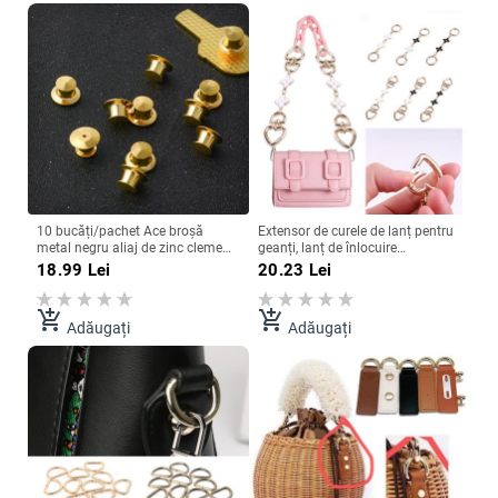
10 bucăți/pachet Ace broșă
Extensor de curele de lanț pentru
metal negru aliaj de zinc cleme
geanți, lanț de înlocuire
pentru broșe insignă bijuterii
suspendat în formă de inimă,
18.99
Lei
20.23
Lei
accesorii și piese de schimb cu
pentru geantă de mână,
ridicata
prelungire pentru geantă, lanț,
accesorii pentru geanți
add_shopping_cart
add_shopping_cart
Adăugați
Adăugați